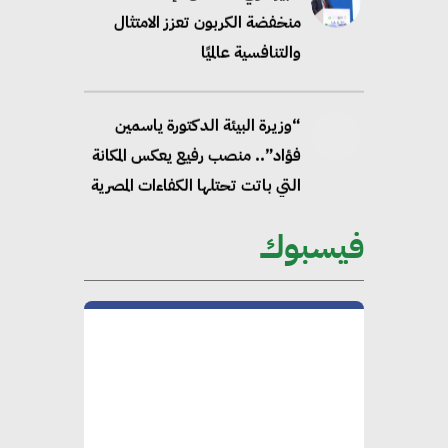
منخفضة الكربون تعزز الامتثال
والتنافسية عالميًا
“وزيرة البيئة الدكتورة ياسمين
فؤاد”.. منصب رفيع يعكس المكانة
التي باتت تحتلها الكفاءات المصرية
على الساحة الدولية
فيسبوك
محلب : المباني الخضراء إضافة
هامة للسوق المصري
محمد الصرف : تحقيق الاستدامة
يتطلب تعاونًا وثيقًا بين جميع