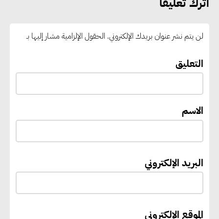
اترك تعليقا
بالوقود منخفض الكربون
لن يتم نشر عنوان بريدك الإلكتروني.
الحقول الإلزامية مشار إليها بـ
«التنمية المحلية والبيئة» تعلن
الانتهاء من المخطط التفصيلي
التعليق
لمدينتي المنيا ويوسف الصديق
لتعزيز التنمية العمرانية وضبط
النمو الحضري
الاسم
إيفل تستثمر ما يصل إلى 130
مليون جنيه إسترليني لدعم توسع
البريد الإلكتروني
“بي إس آر” في مشروعات الطاقة
المتجددة
الموقع الإلكتروني