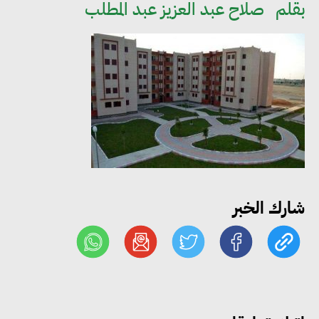
بقلم
صلاح عبد العزيز عبد المطلب
«التضامن» تتعامل مع 552 بلاغًا
خلال يوليو.. إنقاذ كبار بلا مأوى ولم
شمل مواطن بأسرته وحماية سيدة
مسنة
«التضامن» تطلق مبادرة «بكرة
المدرسة.. الخير في مصر» لتوفير
المستلزمات الدراسية للأسر الأولى
بالرعاية
شارك الخبر
مصر والبرازيل تبحثان تعزيز
التجارة والاستثمارات والتعاون في
الطاقة.. ومقترح لتحويل مصر إلى
مركز إقليمي لتموين السفن