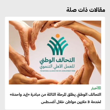
مقالات ذات صلة
جوج ريديل : ستفرض تعريفة على
المنتجات كثيفة الكربون المصدرة
للاتحاد الأوروبي بداية من يناير
2026
أحمد وفيق : الشركات بحاجة
للحصول على الشهادات التي تتيح
لها التصدير وتؤكد التزامها
بالاستدامة
شريف الصياد : شركات عديدة
أخبار
التحالف الوطني يطلق المرحلة الثالثة من مبادرة «إيد واحدة»
تسعى لرفع نسبة صادراتها إلى
لخدمة 3 ملايين مواطن خلال أغسطس
50% من حجم إنتاجها