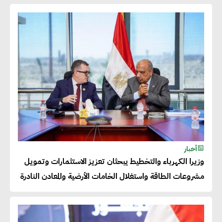
عصام النجار : القطاع الخاص هو
قاطرة التنمية في مصر
خالد أبو المكارم : نستهدف زيادة
حجم الصادرات المصرية إلى 140
مليار دولار خلال السنوات المقبلة
أحمد كمال : فتح أسواق جديدة
أخبار
للصادرات المصرية يتطلب الاهتمام
وزيرا الكهرباء والتخطيط يبحثان تعزيز الاستثمارات وتمويل
بالمنتجات ومراعاة المواصفات
مشروعات الطاقة واستغلال الخامات الأرضية والمعادن النادرة
العالمية
دينا الكيالي : يمكن للشركات