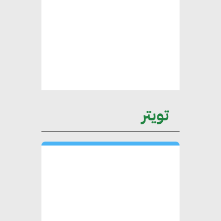
الأطراف المعنية
عمرو نادر : سلاسل التوريد
الخضراء العمود الفقري
لاستراتيجية مصر في مواجهة
التغيرات المناخية وتحقيق التنمية
المستدامة
تويتر
محمد حكيم : التجاري الدولي يتلقى
طلبات متزايدة من الشركات
العقارية لاعتماد معايير دعم المباني
الخضراء
هند فروح : قطاع التشييد والبناء