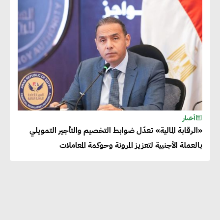
المساهمة في التنمية الاجتماعية
طويلة الأجل من خلال التركيز على
التعليم والبنية التحتية
إيزابيل باراسرام : تطبيق القيم
الاجتماعية بطريقة فعالة سيؤدي
لرفاهية وسعادة الجميع على
أخبار
كوكب الأرض
«الرقابة المالية» تعدّل ضوابط التخصيم والتأجير التمويلي
بالعملة الأجنبية لتعزيز المرونة وحوكمة المعاملات
راشا القلي :ضرورة اتخاذ خطوات
جادة وسريعة نحو حوكمة المناخ
خبراء تنمية مستدامة : تأسيس