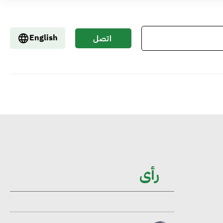
إيفل تستثمر ما يصل إلى 130 مليون جنيه
إسترليني لدعم توسع “بي إس آر” في
English
اتصل
مشروعات الطاقة المتجددة
بنا
جوجل تعلن إضافة 12 جيجاوات من
الطاقة النظيفة وتجنب انبعاث 58 مليون
طن من مكافئ ثاني أكسيد الكربون
تحالف عالمي يطلق حملة لتسريع الاعتماد
على الكهرباء المولدة من مصادر الطاقة
رأى
المتجددة بحلول 2035
خبير: تحويل المباني إلى “خضراء” ممكن عبر