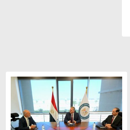
أحمد وفيق : الشركات بحاجة للحصول
على الشهادات التي تتيح لها التصدير
وتؤكد التزامها بالاستدامة
شريف الصياد : شركات عديدة تسعى لرفع
نسبة صادراتها إلى 50% من حجم إنتاجها
عصام النجار : القطاع الخاص هو قاطرة
التنمية في مصر
خالد أبو المكارم : نستهدف زيادة حجم
الصادرات المصرية إلى 140 مليار دولار خلال
السنوات المقبلة