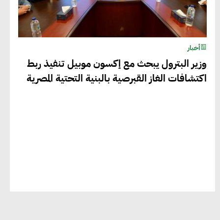
أحمد كمال : فتح أسواق جديدة
للصادرات المصرية يتطلب الاهتمام
أخبار
بالمنتجات ومراعاة المواصفات العالمية
وزير البترول يبحث مع إكسون موبيل تنفيذ ربط
اكتشافات الغاز القبرصية بالبنية التحتية المصرية
دينا الكيالي : يمكن للشركات المساهمة في
التنمية الاجتماعية طويلة الأجل من خلال
التركيز على التعليم والبنية التحتية
إيزابيل باراسرام : تطبيق القيم الاجتماعية
بطريقة فعالة سيؤدي لرفاهية وسعادة
الجميع على كوكب الأرض
راشا القلي :ضرورة اتخاذ خطوات جادة