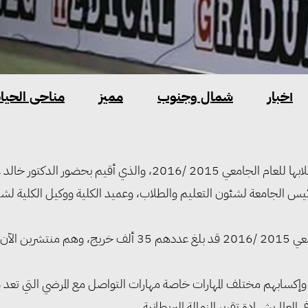
أخبار
شمال وجنوب
مميز
مناحى الحياة
نظمنت كلية الطب بجامعة الزقازيق، حفل تخريج الدفعة 42 من طلابها للعام الجامعي 2015 /2016، والذي أقيم بحضور الدكت
 رئيس الجامعة لشئون التعليم والطلاب، وعميد الكلية ووكيل الكلية لش
وأعلن رئيس جامعة الزقازيق أن خريجي كلية الطب حتي العام الجامعي 2015 /2016 قد بلغ عددهم 35 ألف خريج، وهم منتشري
كسابهم مختلف المهارات خاصة مهارات التواصل مع المرضي التي تعد 
لم بشهادة تقرير الزمالة البريطانية.