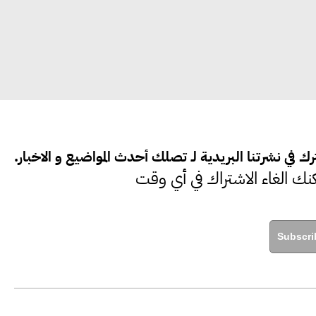
وسريعة نحو حوكمة المناخ
خبراء تنمية مستدامة : تأسيس
الاستراتيجيات بناء على المعطيات
والاحتياجات الواقعية يساعد في استدامة
المشروعات التنموية
ك في نشرتنا البريدية لـ تصلك أحدث المواضيع و الاخبار.
نك الغاء الاشتراك في أي وقت
الرئيس التنفيذي لشركة لسكيما : أطلقنا
أول برنامج معتمد لقياس الأثر البيئي
والمجتمعي
Subscri
ميسون علي : ضرورة تقييم الفرص المتاحة
للتمويل المستدام للتأكد من كونها تتماشى