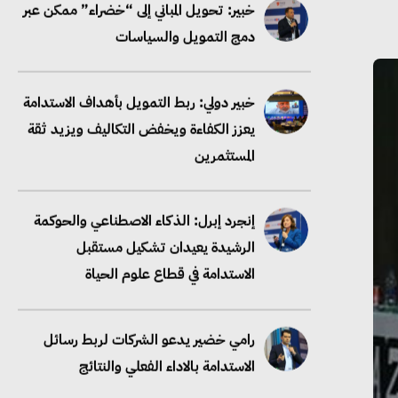
دمج التمويل والسياسات
خبير دولي: ربط التمويل بأهداف الاستدامة
يعزز الكفاءة ويخفض التكاليف ويزيد ثقة
المستثمرين
إنجرد إبرل: الذكاء الاصطناعي والحوكمة
الرشيدة يعيدان تشكيل مستقبل
الاستدامة في قطاع علوم الحياة
رامي خضير يدعو الشركات لربط رسائل
الاستدامة بالاداء الفعلي والنتائج