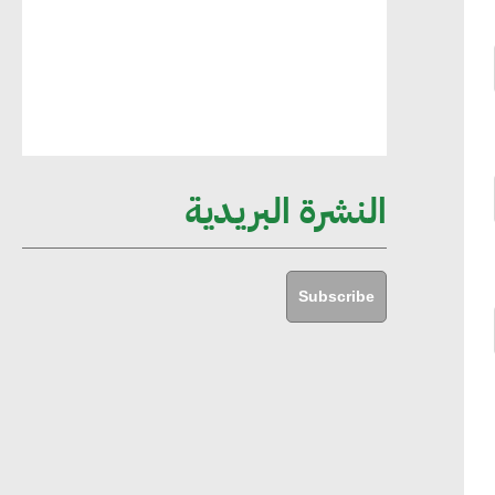
مستدامة ليس لها آثار سلبية على الأبنية
والمجتمعات
أماني عرفة : الاستدامة لم تعد خيارا بل
ضرورة أساسية لتحقيق التطور والنمو
النشرة البريدية
هشام الجمل : مصر شهدت نقلة نوعية
غير عادية في الطاقة المتجددة
Subscribe
جوج ريديل : ستفرض تعريفة على
المنتجات كثيفة الكربون المصدرة للاتحاد
الأوروبي بداية من يناير 2026