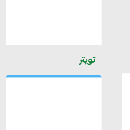
عمرو نادر : سلاسل التوريد الخضراء
العمود الفقري لاستراتيجية مصر في مواجهة
التغيرات المناخية وتحقيق التنمية المستدامة
محمد حكيم : التجاري الدولي يتلقى طلبات
تويتر
متزايدة من الشركات العقارية لاعتماد
معايير دعم المباني الخضراء
هند فروح : قطاع التشييد والبناء ركيزة
أساسية في حجم الناتج المحلي الإجمالي
المصري
إليني بوليخرونيادو : البنية التحتية