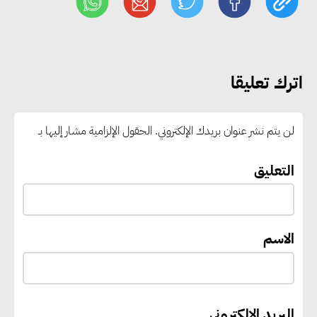
رغبات المرحلة الأولى.. والوزارة تدعو
الطلاب إلى سرعة التسجيل وعدم
الانتظار حتى نهاية المرحلة
اترك تعليقا
رئيس الوزراء يستقبل المدير العام
لمنظمة اليونسكو
لن يتم نشر عنوان بريدك الإلكتروني.
الحقول الإلزامية مشار إليها بـ
“القومي للأشخاص ذوي الإعاقة”
التعليق
يعمل على تطوير موقعه الإلكتروني
ليصبح منصة رقمية متكاملة تدعم
حوكمة ملف الإعاقة في مصر
الاسم
إيفل تستثمر ما يصل إلى 130
مليون جنيه إسترليني لدعم توسع
البريد الإلكتروني