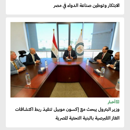
بالمنتجات ومراعاة المواصفات
الابتكار وتوطين صناعة الدواء في مصر
العالمية
دينا الكيالي : يمكن للشركات
المساهمة في التنمية الاجتماعية
طويلة الأجل من خلال التركيز على
التعليم والبنية التحتية
إيزابيل باراسرام : تطبيق القيم
الاجتماعية بطريقة فعالة سيؤدي
لرفاهية وسعادة الجميع على
أخبار
كوكب الأرض
وزير البترول يبحث مع إكسون موبيل تنفيذ ربط اكتشافات
الغاز القبرصية بالبنية التحتية المصرية
راشا القلي :ضرورة اتخاذ خطوات