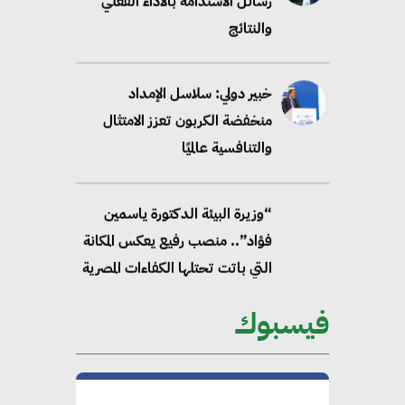
رسائل الاستدامة بالاداء الفعلي
والنتائج
خبير دولي: سلاسل الإمداد
منخفضة الكربون تعزز الامتثال
والتنافسية عالميًا
“وزيرة البيئة الدكتورة ياسمين
فؤاد”.. منصب رفيع يعكس المكانة
التي باتت تحتلها الكفاءات المصرية
على الساحة الدولية
فيسبوك
محلب : المباني الخضراء إضافة
هامة للسوق المصري