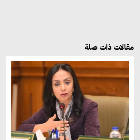
هشام الجمل : مصر شهدت نقلة
نوعية غير عادية في الطاقة المتجددة
مقالات ذات صلة
جوج ريديل : ستفرض تعريفة على
المنتجات كثيفة الكربون المصدرة
للاتحاد الأوروبي بداية من يناير
2026
أحمد وفيق : الشركات بحاجة
للحصول على الشهادات التي تتيح
لها التصدير وتؤكد التزامها
بالاستدامة