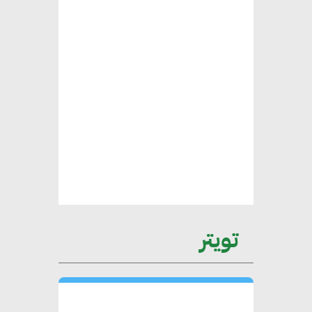
محمد الصرف : تحقيق الاستدامة
يتطلب تعاونًا وثيقًا بين جميع
الأطراف المعنية
عمرو نادر : سلاسل التوريد
الخضراء العمود الفقري
لاستراتيجية مصر في مواجهة
التغيرات المناخية وتحقيق التنمية
المستدامة
تويتر
محمد حكيم : التجاري الدولي يتلقى
طلبات متزايدة من الشركات
العقارية لاعتماد معايير دعم المباني