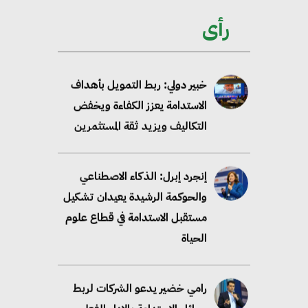
ممكن عبر دمج التمويل
رأى
والسياسات
خبير دولي: ربط التمويل بأهداف
الاستدامة يعزز الكفاءة ويخفض
التكاليف ويزيد ثقة المستثمرين
إنجرد إبرل: الذكاء الاصطناعي
والحوكمة الرشيدة يعيدان تشكيل
مستقبل الاستدامة في قطاع علوم
الحياة
رامي خضير يدعو الشركات لربط