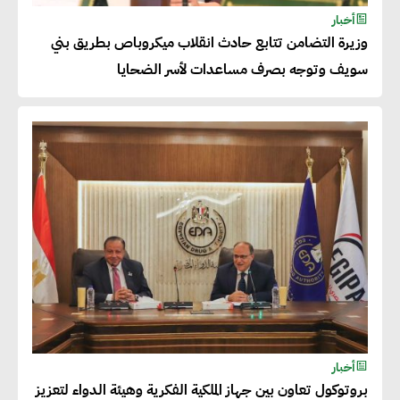
شريف الصياد : شركات عديدة
أخبار
وزيرة التضامن تتابع حادث انقلاب ميكروباص بطريق بني
تسعى لرفع نسبة صادراتها إلى
سويف وتوجه بصرف مساعدات لأسر الضحايا
50% من حجم إنتاجها
عصام النجار : القطاع الخاص هو
قاطرة التنمية في مصر
خالد أبو المكارم : نستهدف زيادة
حجم الصادرات المصرية إلى 140
مليار دولار خلال السنوات المقبلة
أحمد كمال : فتح أسواق جديدة
أخبار
للصادرات المصرية يتطلب الاهتمام
بروتوكول تعاون بين جهاز الملكية الفكرية وهيئة الدواء لتعزيز