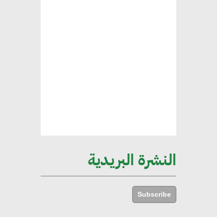
الخضراء
هند فروح : قطاع التشييد والبناء
ركيزة أساسية في حجم الناتج المحلي
الإجمالي المصري
إليني بوليخرونيادو : البنية التحتية
مستدامة ليس لها آثار سلبية على
الأبنية والمجتمعات
النشرة البريدية
أماني عرفة : الاستدامة لم تعد خيارا
بل ضرورة أساسية لتحقيق التطور
Subscribe
والنمو