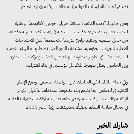
تطبيق أحدث الممارسات الدولية في مجالات الرقابة وإدارة المخاطر.
ومن جانبها، أكدت الدكتورة سلافة جويلي حرص الأكاديمية الوطنية
للتدريب على دعم جهود مؤسسات الدولة في إعداد كوادر بشرية مؤهلة،
من خلال تصميم وتنفيذ برامج تدريبية متخصصة تلبي الاحتياجات
الفعلية للجهات الحكومية، مشيدة بالدور الذي تضطلع به الهيئة القومية
لسلامة الغذاء في تطوير منظومة الرقابة على الغذاء، ومؤكدة أن التعاون
وزير العمل يسلم عقودًا لذوي
بين الجانبين يمثل نموذجًا للتكامل المؤسسي في بناء القدرات.
الهمم في مطروح ويعلن حزمة
دعم للتدريب والتشغيل والعمالة
وفي ختام اللقاء، اتفق الجانبان على مواصلة التنسيق لوضع الإطار
التنفيذي للتعاون، بما يدعم بناء منظومة مستدامة لتأهيل الكوادر
غير المنتظمة
الرقابية والقيادات المؤسسية، ويعزز جاهزية الهيئة لمواكبة التطورات العالمية
في مجال سلامة الغذاء، تحقيقًا لمستهدفات رؤية مصر 2030.
131 ألف مستفيد من أنشطة
وحدات السكان خلال يوليو..
شارك الخبر
ووزارة التنمية المحلية تحقق 71%