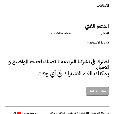
الأثر البيئي والمجتمعي
الفعاليات
ميسون علي : ضرورة تقييم
الدعم الفني
الفرص المتاحة للتمويل المستدام
اتصل بنا
سياسة الخصوصية
للتأكد من كونها تتماشى مع المعايير
شروط الاستخدام
الدولية
اشترك في نشرتنا البريدية لـ تصلك أحدث المواضيع و
دينا مختار : نعمل مع الحكومات في
الاخبار.
الإصلاح والتمويل
يمكنك الغاء الاشتراك في أي وقت
بشارة يؤكد على ضرورة تنفيذ
Subscribe
المشروعات بشكل يراعي الأثر البيئي
والاجتماعي
جميع الحقوق الملكية الفكرية مملوكة لشركة
صمم بحب
في