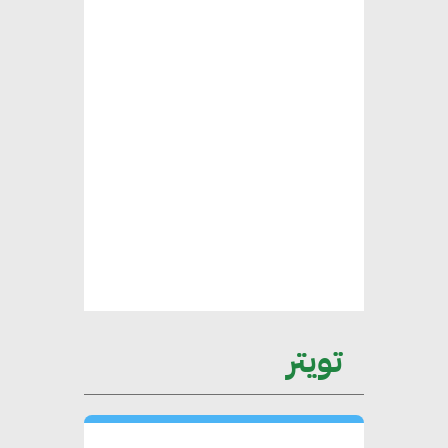
على الساحة الدولية
محلب : المباني الخضراء إضافة
هامة للسوق المصري
محمد الصرف : تحقيق الاستدامة
يتطلب تعاونًا وثيقًا بين جميع
الأطراف المعنية
عمرو نادر : سلاسل التوريد
تويتر
الخضراء العمود الفقري
لاستراتيجية مصر في مواجهة
التغيرات المناخية وتحقيق التنمية