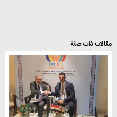
أماني عرفة : الاستدامة لم تعد خيارا
بل ضرورة أساسية لتحقيق التطور
والنمو
مقالات ذات صلة
هشام الجمل : مصر شهدت نقلة
نوعية غير عادية في الطاقة المتجددة
جوج ريديل : ستفرض تعريفة على
المنتجات كثيفة الكربون المصدرة
للاتحاد الأوروبي بداية من يناير
2026