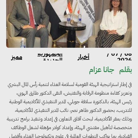
الجمهورية
08 / 07 /
أخبار
مميز
2026
الجديدة
بقلم
جانا عزام
في إطار استراتيجية الهيئة القومية لسلامة الغذاء لتنمية رأس المال البشري
وتعزيز كفاءة منظومة الرقابة والتفتيش، التقى الدكتور طارق الهوبي،
رئيس الهيئة، بالدكتورة سلافة جويلي، المدير التنفيذي للأكاديمية الوطنية
للتدريب، بحضور الدكتور طاهر نصر، نائب المدير التنفيذي للأكاديمية،
وذلك بمقر الأكاديمية، لبحث آفاق التعاون في إعداد وتنفيذ برامج تدريبية
متخصصة لتأهيل مفتشي الهيئة، وإعداد كوادر مؤهلة لشغل الوظائف
القيادية، بما يواكب التطورات العالمية في علوم وتكنولوجيا الغذاء وأفضل