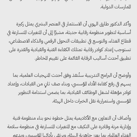
الممارسات الدولية.
وأكد الدكتور طارق الهوبي أن الاستثمار في العنصر البشري يمثل ركيزة
أساسية لتطوير منظومة رقابية حديثة، مشيرًا إلى أن المتغيرات المتسارعة في
قطاع الغذاء، والتوسع في تطبيقات التحول الرقمي والذكاء الاصطناعي،
تستوجب إعداد كوادر رقابية تمتلك الكفاءة الفنية والقيادية والقدرة على
تطبيق أحدث أساليب الرقابة القائمة على تقييم المخاطر.
وأوضح أن البرامج التدريبية ستُنفذ وفق أحدث المنهجيات العلمية، بما
يسهم في رفع كفاءة الأداء المؤسسي، وبناء صف ثانٍ من القيادات، وإعداد
كوادر مؤهلة لشغل الوظائف القيادية، بما يضمن استدامة التطوير
المؤسسي واستمرارية نقل الخبرات داخل الهيئة.
وأضاف أن التعاون مع الأكاديمية يمثل خطوة نحو بناء منظومة فنية
وإدارية مرنة وقادرة على التكيف مع المتغيرات المتسارعة في منظومة سلامة
الغذاء العالمية، بما يعزز جاهزية الهيئة، ويرتقي بأدائها المؤسسي، ويدعم