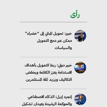
الاعتماد على الكهرباء المولدة من
مصادر الطاقة المتجددة بحلول
رأى
2035
خبير: تحويل المباني إلى “خضراء”
ممكن عبر دمج التمويل
والسياسات
خبير دولي: ربط التمويل بأهداف
الاستدامة يعزز الكفاءة ويخفض
التكاليف ويزيد ثقة المستثمرين
إنجرد إبرل: الذكاء الاصطناعي
والحوكمة الرشيدة يعيدان تشكيل