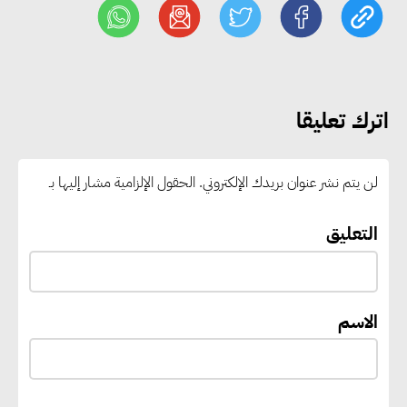
من مستهدفات خطة 2026
وزيرا الصحة والإنتاج الحربي
يبحثان تسريع تنفيذ المشروعات
اترك تعليقا
الصحية القومية
لن يتم نشر عنوان بريدك الإلكتروني.
الحقول الإلزامية مشار إليها بـ
التنمية المحلية والبيئة تبحث مع
الصناعات الكيماوية تسريع
التعليق
تراخيص التدوير وتعزيز الاقتصاد
الدائري
الاسم
3 وزارات تتوافق على منظومة
وطنية للإدارة المستدامة للمياه في
الصناعة وتوطين تقنيات إعادة