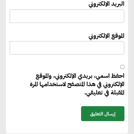
البريد الإلكتروني
الاستخدام
إيفل تستثمر ما يصل إلى 130
الموقع الإلكتروني
مليون جنيه إسترليني لدعم توسع
“بي إس آر” في مشروعات الطاقة
المتجددة
احفظ اسمي، بريدي الإلكتروني، والموقع
جوجل تعلن إضافة 12 جيجاوات
الإلكتروني في هذا المتصفح لاستخدامها المرة
من الطاقة النظيفة وتجنب انبعاث
المقبلة في تعليقي.
58 مليون طن من مكافئ ثاني
أكسيد الكربون
تحالف عالمي يطلق حملة لتسريع