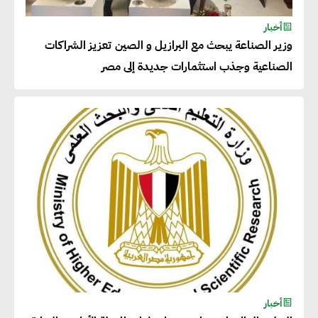
أحمد وفيق : الشركات بحاجة
للحصول على الشهادات التي تتيح
أخبار
وزير الصناعة يبحث مع البرازيل و الصين تعزيز الشراكات
لها التصدير وتؤكد التزامها
الصناعية وجذب استثمارات جديدة إلى مصر
بالاستدامة
شريف الصياد : شركات عديدة
تسعى لرفع نسبة صادراتها إلى
50% من حجم إنتاجها
عصام النجار : القطاع الخاص هو
قاطرة التنمية في مصر
خالد أبو المكارم : نستهدف زيادة
أخبار
حجم الصادرات المصرية إلى 140