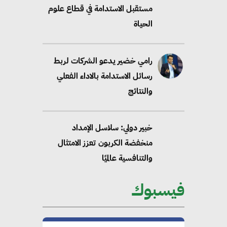
مستقبل الاستدامة في قطاع علوم
الحياة
رامي خضير يدعو الشركات لربط
رسائل الاستدامة بالاداء الفعلي
والنتائج
خبير دولي: سلاسل الإمداد
منخفضة الكربون تعزز الامتثال
والتنافسية عالميًا
فيسبوك
“وزيرة البيئة الدكتورة ياسمين
فؤاد”.. منصب رفيع يعكس المكانة
التي باتت تحتلها الكفاءات المصرية