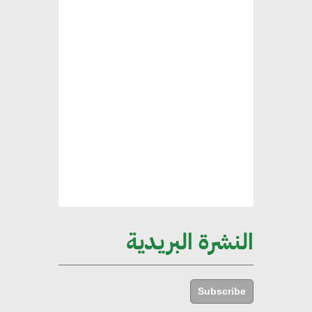
المستدامة
محمد حكيم : التجاري الدولي يتلقى
طلبات متزايدة من الشركات
العقارية لاعتماد معايير دعم المباني
الخضراء
هند فروح : قطاع التشييد والبناء
ركيزة أساسية في حجم الناتج المحلي
الإجمالي المصري
النشرة البريدية
إليني بوليخرونيادو : البنية التحتية
مستدامة ليس لها آثار سلبية على
Subscribe
الأبنية والمجتمعات