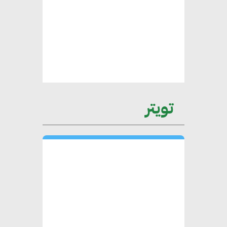
عمرو نادر : سلاسل التوريد
الخضراء العمود الفقري
لاستراتيجية مصر في مواجهة
التغيرات المناخية وتحقيق التنمية
المستدامة
تويتر
محمد حكيم : التجاري الدولي يتلقى
طلبات متزايدة من الشركات
العقارية لاعتماد معايير دعم المباني
الخضراء
هند فروح : قطاع التشييد والبناء
ركيزة أساسية في حجم الناتج المحلي