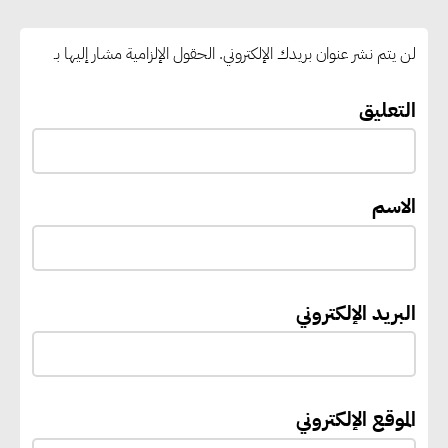
بالوقود منخفض الكربون
لن يتم نشر عنوان بريدك الإلكتروني.
الحقول الإلزامية مشار إليها بـ
«التنمية المحلية والبيئة» تعلن
الانتهاء من المخطط التفصيلي
التعليق
لمدينتي المنيا ويوسف الصديق
لتعزيز التنمية العمرانية وضبط
النمو الحضري
الاسم
إيفل تستثمر ما يصل إلى 130
مليون جنيه إسترليني لدعم توسع
البريد الإلكتروني
“بي إس آر” في مشروعات الطاقة
المتجددة
الموقع الإلكتروني
جوجل تعلن إضافة 12 جيجاوات