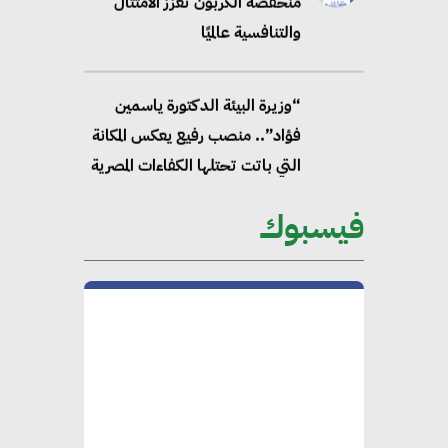
منخفضة الكربون تعزز الامتثال
والتنافسية عالميًا
“وزيرة البيئة الدكتورة ياسمين
فؤاد”.. منصب رفيع يعكس المكانة
التي باتت تحتلها الكفاءات المصرية
على الساحة الدولية
فيسبوك
محلب : المباني الخضراء إضافة
هامة للسوق المصري
محمد الصرف : تحقيق الاستدامة
يتطلب تعاونًا وثيقًا بين جميع
الأطراف المعنية