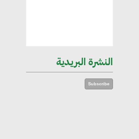
الإجمالي المصري
إليني بوليخرونيادو : البنية التحتية
مستدامة ليس لها آثار سلبية على
الأبنية والمجتمعات
النشرة البريدية
أماني عرفة : الاستدامة لم تعد خيارا
بل ضرورة أساسية لتحقيق التطور
Subscribe
والنمو
هشام الجمل : مصر شهدت نقلة
نوعية غير عادية في الطاقة المتجددة