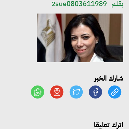
«التضامن» تتعامل مع 552 بلاغًا
بقلم
2sue0803611989
خلال يوليو.. إنقاذ كبار بلا مأوى ولم
شمل مواطن بأسرته وحماية سيدة
مسنة
«التضامن» تطلق مبادرة «بكرة
المدرسة.. الخير في مصر» لتوفير
المستلزمات الدراسية للأسر الأولى
بالرعاية
شارك الخبر
مصر والبرازيل تبحثان تعزيز
التجارة والاستثمارات والتعاون في
الطاقة.. ومقترح لتحويل مصر إلى
مركز إقليمي لتموين السفن
اترك تعليقا