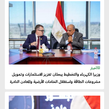
عصام النجار : القطاع الخاص هو
قاطرة التنمية في مصر
خالد أبو المكارم : نستهدف زيادة
حجم الصادرات المصرية إلى 140
مليار دولار خلال السنوات المقبلة
أحمد كمال : فتح أسواق جديدة
أخبار
للصادرات المصرية يتطلب الاهتمام
وزيرا الكهرباء والتخطيط يبحثان تعزيز الاستثمارات وتمويل
بالمنتجات ومراعاة المواصفات
مشروعات الطاقة واستغلال الخامات الأرضية والمعادن النادرة
العالمية
دينا الكيالي : يمكن للشركات