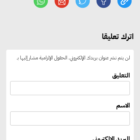
رغبات المرحلة الأولى.. والوزارة تدعو
الطلاب إلى سرعة التسجيل وعدم
الانتظار حتى نهاية المرحلة
اترك تعليقا
رئيس الوزراء يستقبل المدير العام
لمنظمة اليونسكو
لن يتم نشر عنوان بريدك الإلكتروني.
الحقول الإلزامية مشار إليها بـ
“القومي للأشخاص ذوي الإعاقة”
التعليق
يعمل على تطوير موقعه الإلكتروني
ليصبح منصة رقمية متكاملة تدعم
حوكمة ملف الإعاقة في مصر
الاسم
إيفل تستثمر ما يصل إلى 130
مليون جنيه إسترليني لدعم توسع
البريد الإلكتروني