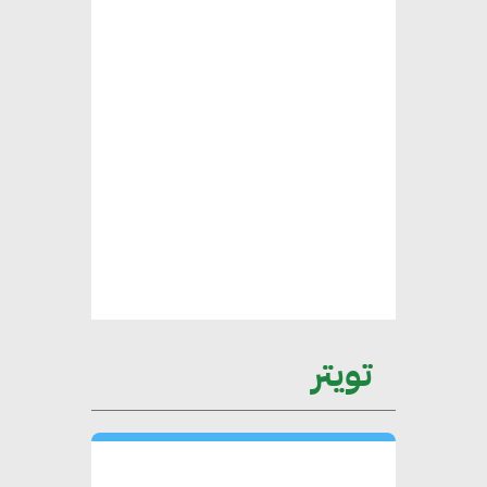
محمد الصرف : تحقيق الاستدامة
يتطلب تعاونًا وثيقًا بين جميع
الأطراف المعنية
عمرو نادر : سلاسل التوريد
الخضراء العمود الفقري
لاستراتيجية مصر في مواجهة
التغيرات المناخية وتحقيق التنمية
المستدامة
تويتر
محمد حكيم : التجاري الدولي يتلقى
طلبات متزايدة من الشركات
العقارية لاعتماد معايير دعم المباني