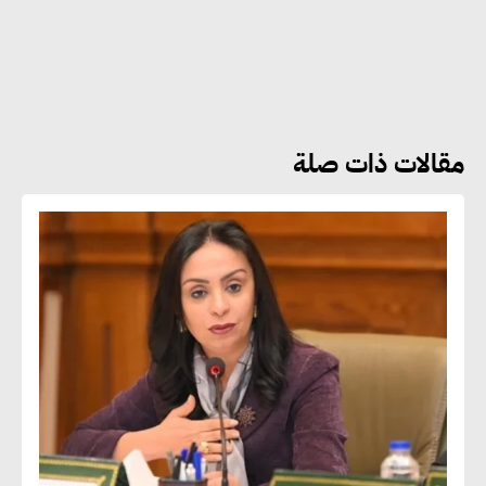
هشام الجمل : مصر شهدت نقلة
نوعية غير عادية في الطاقة المتجددة
مقالات ذات صلة
جوج ريديل : ستفرض تعريفة على
المنتجات كثيفة الكربون المصدرة
للاتحاد الأوروبي بداية من يناير
2026
أحمد وفيق : الشركات بحاجة
للحصول على الشهادات التي تتيح
لها التصدير وتؤكد التزامها
بالاستدامة