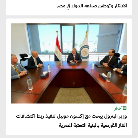
بالمنتجات ومراعاة المواصفات
الابتكار وتوطين صناعة الدواء في مصر
العالمية
دينا الكيالي : يمكن للشركات
المساهمة في التنمية الاجتماعية
طويلة الأجل من خلال التركيز على
التعليم والبنية التحتية
إيزابيل باراسرام : تطبيق القيم
الاجتماعية بطريقة فعالة سيؤدي
لرفاهية وسعادة الجميع على
أخبار
كوكب الأرض
وزير البترول يبحث مع إكسون موبيل تنفيذ ربط اكتشافات
الغاز القبرصية بالبنية التحتية المصرية
راشا القلي :ضرورة اتخاذ خطوات