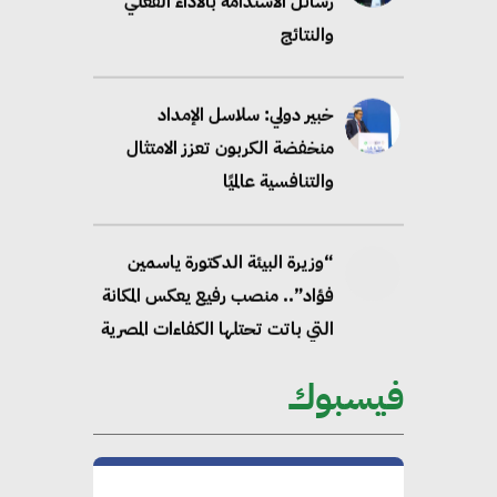
رسائل الاستدامة بالاداء الفعلي
والنتائج
خبير دولي: سلاسل الإمداد
منخفضة الكربون تعزز الامتثال
والتنافسية عالميًا
“وزيرة البيئة الدكتورة ياسمين
فؤاد”.. منصب رفيع يعكس المكانة
التي باتت تحتلها الكفاءات المصرية
على الساحة الدولية
فيسبوك
محلب : المباني الخضراء إضافة
هامة للسوق المصري