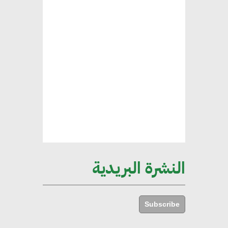
الخضراء
هند فروح : قطاع التشييد والبناء
ركيزة أساسية في حجم الناتج المحلي
الإجمالي المصري
إليني بوليخرونيادو : البنية التحتية
مستدامة ليس لها آثار سلبية على
الأبنية والمجتمعات
النشرة البريدية
أماني عرفة : الاستدامة لم تعد خيارا
بل ضرورة أساسية لتحقيق التطور
Subscribe
والنمو