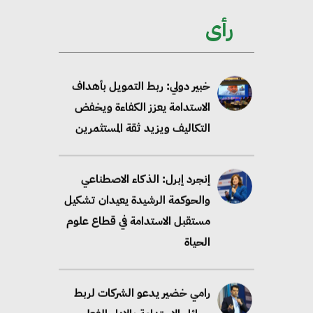
ممكن عبر دمج التمويل
رأى
والسياسات
خبير دولي: ربط التمويل بأهداف
الاستدامة يعزز الكفاءة ويخفض
التكاليف ويزيد ثقة المستثمرين
إنجرد إبرل: الذكاء الاصطناعي
والحوكمة الرشيدة يعيدان تشكيل
مستقبل الاستدامة في قطاع علوم
الحياة
رامي خضير يدعو الشركات لربط