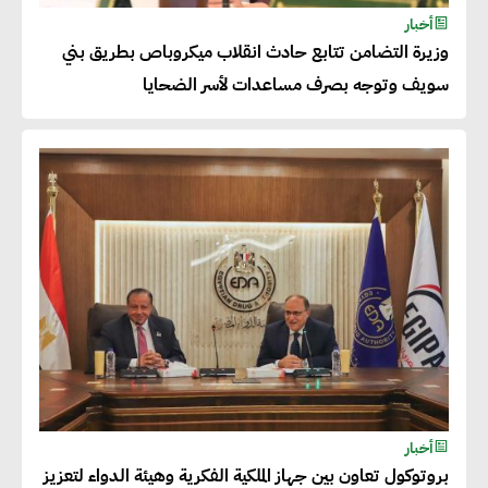
شريف الصياد : شركات عديدة
أخبار
وزيرة التضامن تتابع حادث انقلاب ميكروباص بطريق بني
تسعى لرفع نسبة صادراتها إلى
سويف وتوجه بصرف مساعدات لأسر الضحايا
50% من حجم إنتاجها
عصام النجار : القطاع الخاص هو
قاطرة التنمية في مصر
خالد أبو المكارم : نستهدف زيادة
حجم الصادرات المصرية إلى 140
مليار دولار خلال السنوات المقبلة
أحمد كمال : فتح أسواق جديدة
أخبار
للصادرات المصرية يتطلب الاهتمام
بروتوكول تعاون بين جهاز الملكية الفكرية وهيئة الدواء لتعزيز