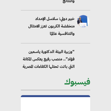
والنتائج
خبير دولي: سلاسل الإمداد
منخفضة الكربون تعزز الامتثال
والتنافسية عالميًا
“وزيرة البيئة الدكتورة ياسمين
فؤاد”.. منصب رفيع يعكس المكانة
التي باتت تحتلها الكفاءات المصرية
على الساحة الدولية
فيسبوك
محلب : المباني الخضراء إضافة
هامة للسوق المصري