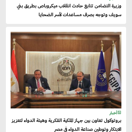
وزيرة التضامن تتابع حادث انقلاب ميكروباص بطريق بني
تسعى لرفع نسبة صادراتها إلى
سويف وتوجه بصرف مساعدات لأسر الضحايا
50% من حجم إنتاجها
عصام النجار : القطاع الخاص هو
قاطرة التنمية في مصر
خالد أبو المكارم : نستهدف زيادة
حجم الصادرات المصرية إلى 140
مليار دولار خلال السنوات المقبلة
أحمد كمال : فتح أسواق جديدة
أخبار
للصادرات المصرية يتطلب الاهتمام
بروتوكول تعاون بين جهاز الملكية الفكرية وهيئة الدواء لتعزيز
بالمنتجات ومراعاة المواصفات
الابتكار وتوطين صناعة الدواء في مصر