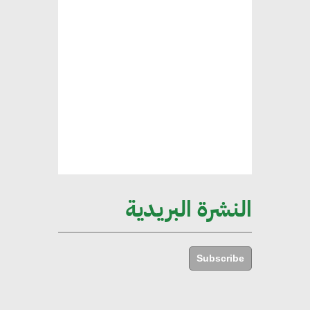
هند فروح : قطاع التشييد والبناء
ركيزة أساسية في حجم الناتج المحلي
الإجمالي المصري
إليني بوليخرونيادو : البنية التحتية
مستدامة ليس لها آثار سلبية على
الأبنية والمجتمعات
النشرة البريدية
أماني عرفة : الاستدامة لم تعد خيارا
بل ضرورة أساسية لتحقيق التطور
Subscribe
والنمو