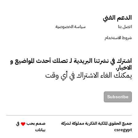
الدعم الفني
دينا مختار : نعمل مع الحكومات في
اتصل بنا
سياسة الخصوصية
الإصلاح والتمويل
شروط الاستخدام
بشارة يؤكد على ضرورة تنفيذ
اشترك في نشرتنا البريدية لـ تصلك أحدث المواضيع و
المشروعات بشكل يراعي الأثر البيئي
الاخبار.
والاجتماعي
يمكنك الغاء الاشتراك في أي وقت
حزين : التمويل عنصر مهم في
Subscribe
مواجهة التحديات البيئية
جميع الحقوق الملكية الفكرية مملوكة لشركة
صمم بحب
في
داليا عبد القادر: التركيز على
csregypt
بيانات
الاقتصاد منخفض الكربون أصبح