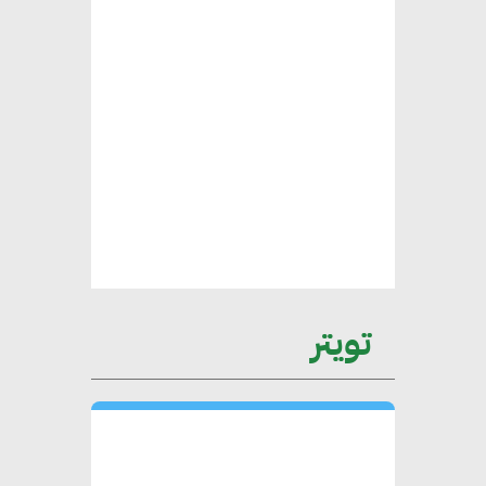
محمد الصرف : تحقيق الاستدامة
يتطلب تعاونًا وثيقًا بين جميع
الأطراف المعنية
عمرو نادر : سلاسل التوريد
الخضراء العمود الفقري
لاستراتيجية مصر في مواجهة
التغيرات المناخية وتحقيق التنمية
المستدامة
تويتر
محمد حكيم : التجاري الدولي يتلقى
طلبات متزايدة من الشركات
العقارية لاعتماد معايير دعم المباني
الخضراء