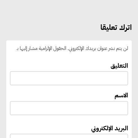
الطلاب إلى سرعة التسجيل وعدم
الانتظار حتى نهاية المرحلة
اترك تعليقا
رئيس الوزراء يستقبل المدير العام
لمنظمة اليونسكو
لن يتم نشر عنوان بريدك الإلكتروني.
الحقول الإلزامية مشار إليها بـ
“القومي للأشخاص ذوي الإعاقة”
التعليق
يعمل على تطوير موقعه الإلكتروني
ليصبح منصة رقمية متكاملة تدعم
حوكمة ملف الإعاقة في مصر
الاسم
إيفل تستثمر ما يصل إلى 130
مليون جنيه إسترليني لدعم توسع
البريد الإلكتروني
“بي إس آر” في مشروعات الطاقة