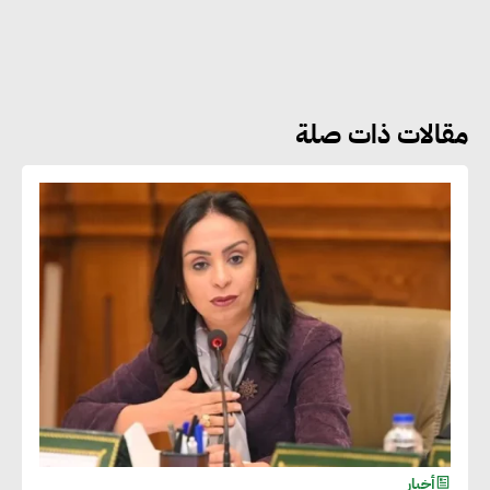
هشام الجمل : مصر شهدت نقلة
نوعية غير عادية في الطاقة المتجددة
مقالات ذات صلة
جوج ريديل : ستفرض تعريفة على
المنتجات كثيفة الكربون المصدرة
للاتحاد الأوروبي بداية من يناير
2026
أحمد وفيق : الشركات بحاجة
للحصول على الشهادات التي تتيح
لها التصدير وتؤكد التزامها
بالاستدامة
شريف الصياد : شركات عديدة
أخبار