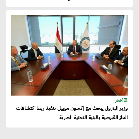
العالمية
دينا الكيالي : يمكن للشركات
المساهمة في التنمية الاجتماعية
طويلة الأجل من خلال التركيز على
التعليم والبنية التحتية
إيزابيل باراسرام : تطبيق القيم
الاجتماعية بطريقة فعالة سيؤدي
لرفاهية وسعادة الجميع على
أخبار
كوكب الأرض
وزير البترول يبحث مع إكسون موبيل تنفيذ ربط اكتشافات
الغاز القبرصية بالبنية التحتية المصرية
راشا القلي :ضرورة اتخاذ خطوات
جادة وسريعة نحو حوكمة المناخ