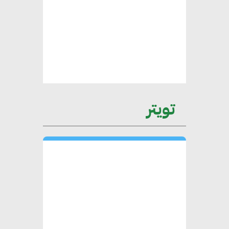
محمد الصرف : تحقيق الاستدامة
يتطلب تعاونًا وثيقًا بين جميع
الأطراف المعنية
عمرو نادر : سلاسل التوريد
تويتر
الخضراء العمود الفقري
لاستراتيجية مصر في مواجهة
التغيرات المناخية وتحقيق التنمية
المستدامة
محمد حكيم : التجاري الدولي يتلقى
طلبات متزايدة من الشركات
العقارية لاعتماد معايير دعم المباني