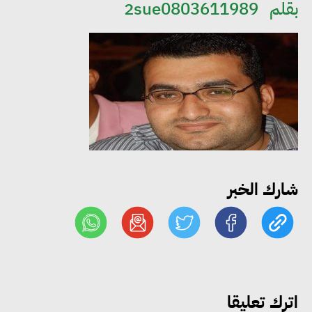
بقلم
2sue0803611989
مجلس الوزراء: تراجع معدل
البطالة في مصر إلى 5.8% خلال
الربع الثاني من 2026
شارك الخبر
وزير الصناعة يبحث مع البرازيل و
الصين تعزيز الشراكات الصناعية
وجذب استثمارات جديدة إلى مصر
التعليم العالي: استمرار تسجيل
اترك تعليقا