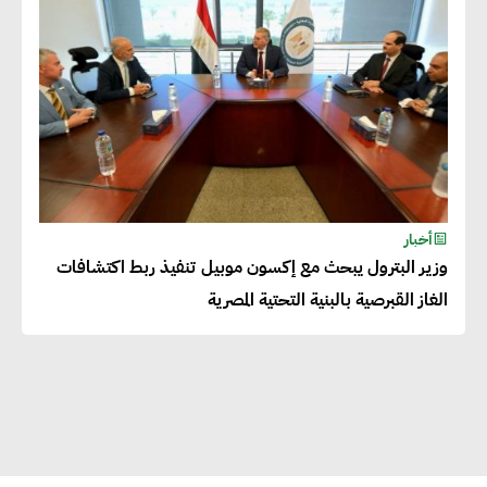
بالمنتجات ومراعاة المواصفات
العالمية
دينا الكيالي : يمكن للشركات
المساهمة في التنمية الاجتماعية
طويلة الأجل من خلال التركيز على
التعليم والبنية التحتية
أخبار
وزير البترول يبحث مع إكسون موبيل تنفيذ ربط اكتشافات
إيزابيل باراسرام : تطبيق القيم
الغاز القبرصية بالبنية التحتية المصرية
الاجتماعية بطريقة فعالة سيؤدي
لرفاهية وسعادة الجميع على
كوكب الأرض
راشا القلي :ضرورة اتخاذ خطوات