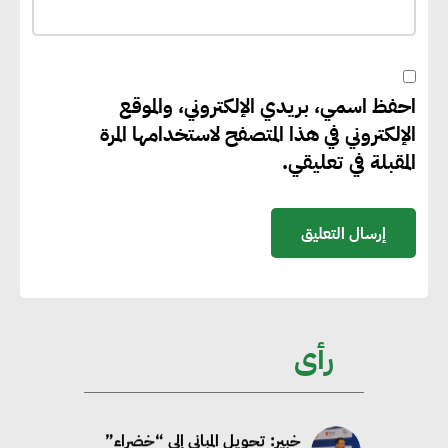
“بي إس آر” في مشروعات الطاقة
المتجددة
احفظ اسمي، بريدي الإلكتروني، والموقع
جوجل تعلن إضافة 12 جيجاوات
الإلكتروني في هذا المتصفح لاستخدامها المرة
من الطاقة النظيفة وتجنب انبعاث
المقبلة في تعليقي.
58 مليون طن من مكافئ ثاني
أكسيد الكربون
تحالف عالمي يطلق حملة لتسريع
الاعتماد على الكهرباء المولدة من
مصادر الطاقة المتجددة بحلول
رأى
2035
خبير: تحويل المباني إلى “خضراء”