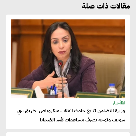
مقالات ذات صلة
هشام الجمل : مصر شهدت نقلة
نوعية غير عادية في الطاقة المتجددة
جوج ريديل : ستفرض تعريفة على
المنتجات كثيفة الكربون المصدرة
للاتحاد الأوروبي بداية من يناير
2026
أحمد وفيق : الشركات بحاجة
للحصول على الشهادات التي تتيح
أخبار
وزيرة التضامن تتابع حادث انقلاب ميكروباص بطريق بني
لها التصدير وتؤكد التزامها
سويف وتوجه بصرف مساعدات لأسر الضحايا
بالاستدامة