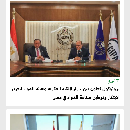
شريف الصياد : شركات عديدة
تسعى لرفع نسبة صادراتها إلى
50% من حجم إنتاجها
عصام النجار : القطاع الخاص هو
قاطرة التنمية في مصر
خالد أبو المكارم : نستهدف زيادة
أخبار
حجم الصادرات المصرية إلى 140
بروتوكول تعاون بين جهاز الملكية الفكرية وهيئة الدواء لتعزيز
مليار دولار خلال السنوات المقبلة
الابتكار وتوطين صناعة الدواء في مصر
أحمد كمال : فتح أسواق جديدة
للصادرات المصرية يتطلب الاهتمام