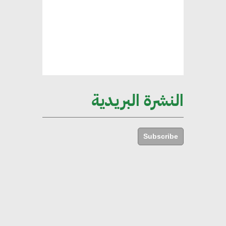
الخضراء
هند فروح : قطاع التشييد والبناء
ركيزة أساسية في حجم الناتج المحلي
الإجمالي المصري
النشرة البريدية
إليني بوليخرونيادو : البنية التحتية
مستدامة ليس لها آثار سلبية على
Subscribe
الأبنية والمجتمعات
أماني عرفة : الاستدامة لم تعد خيارا
بل ضرورة أساسية لتحقيق التطور
والنمو