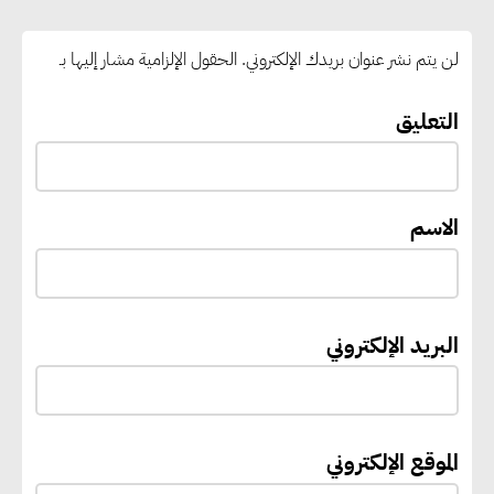
رغبات المرحلة الأولى.. والوزارة تدعو
الطلاب إلى سرعة التسجيل وعدم
لن يتم نشر عنوان بريدك الإلكتروني.
الحقول الإلزامية مشار إليها بـ
الانتظار حتى نهاية المرحلة
التعليق
رئيس الوزراء يستقبل المدير العام
لمنظمة اليونسكو
الاسم
“القومي للأشخاص ذوي الإعاقة”
يعمل على تطوير موقعه الإلكتروني
ليصبح منصة رقمية متكاملة تدعم
البريد الإلكتروني
حوكمة ملف الإعاقة في مصر
إيفل تستثمر ما يصل إلى 130
الموقع الإلكتروني
مليون جنيه إسترليني لدعم توسع