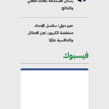
رسائل الاستدامة بالاداء الفعلي
والنتائج
خبير دولي: سلاسل الإمداد
منخفضة الكربون تعزز الامتثال
والتنافسية عالميًا
فيسبوك
“وزيرة البيئة الدكتورة ياسمين
فؤاد”.. منصب رفيع يعكس المكانة
التي باتت تحتلها الكفاءات المصرية
على الساحة الدولية
محلب : المباني الخضراء إضافة
هامة للسوق المصري