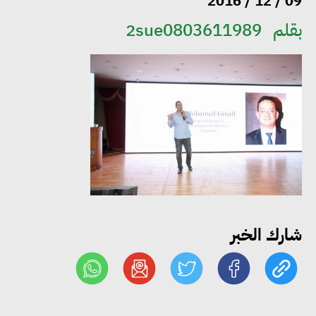
09 / 12 / 2016
بقلم
2sue0803611989
مجلس الوزراء: تراجع معدل
البطالة في مصر إلى 5.8% خلال
الربع الثاني من 2026
وزير الصناعة يبحث مع البرازيل و
الصين تعزيز الشراكات الصناعية
وجذب استثمارات جديدة إلى مصر
شارك الخبر
التعليم العالي: استمرار تسجيل
رغبات المرحلة الأولى.. والوزارة تدعو
الطلاب إلى سرعة التسجيل وعدم
الانتظار حتى نهاية المرحلة