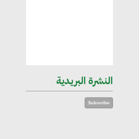
هند فروح : قطاع التشييد والبناء
ركيزة أساسية في حجم الناتج المحلي
الإجمالي المصري
إليني بوليخرونيادو : البنية التحتية
مستدامة ليس لها آثار سلبية على
الأبنية والمجتمعات
النشرة البريدية
أماني عرفة : الاستدامة لم تعد خيارا
بل ضرورة أساسية لتحقيق التطور
Subscribe
والنمو
هشام الجمل : مصر شهدت نقلة