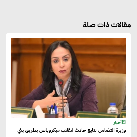
نوعية غير عادية في الطاقة المتجددة
مقالات ذات صلة
جوج ريديل : ستفرض تعريفة على
المنتجات كثيفة الكربون المصدرة
للاتحاد الأوروبي بداية من يناير
2026
أحمد وفيق : الشركات بحاجة
للحصول على الشهادات التي تتيح
لها التصدير وتؤكد التزامها
بالاستدامة
شريف الصياد : شركات عديدة
أخبار
وزيرة التضامن تتابع حادث انقلاب ميكروباص بطريق بني
تسعى لرفع نسبة صادراتها إلى