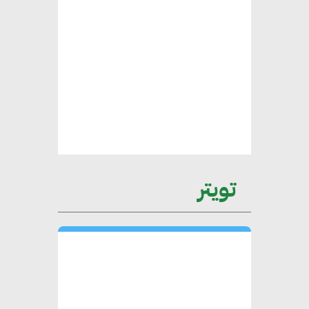
يتطلب تعاونًا وثيقًا بين جميع
الأطراف المعنية
عمرو نادر : سلاسل التوريد
الخضراء العمود الفقري
لاستراتيجية مصر في مواجهة
التغيرات المناخية وتحقيق التنمية
المستدامة
تويتر
محمد حكيم : التجاري الدولي يتلقى
طلبات متزايدة من الشركات
العقارية لاعتماد معايير دعم المباني
الخضراء