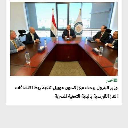
دينا الكيالي : يمكن للشركات
المساهمة في التنمية الاجتماعية
طويلة الأجل من خلال التركيز على
التعليم والبنية التحتية
إيزابيل باراسرام : تطبيق القيم
الاجتماعية بطريقة فعالة سيؤدي
لرفاهية وسعادة الجميع على
أخبار
كوكب الأرض
وزير البترول يبحث مع إكسون موبيل تنفيذ ربط اكتشافات
الغاز القبرصية بالبنية التحتية المصرية
راشا القلي :ضرورة اتخاذ خطوات
جادة وسريعة نحو حوكمة المناخ