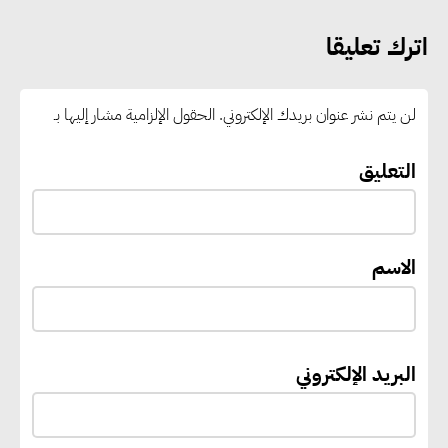
اترك تعليقا
رئيس الوزراء يستقبل المدير العام
لمنظمة اليونسكو
لن يتم نشر عنوان بريدك الإلكتروني.
الحقول الإلزامية مشار إليها بـ
“القومي للأشخاص ذوي الإعاقة”
التعليق
يعمل على تطوير موقعه الإلكتروني
ليصبح منصة رقمية متكاملة تدعم
حوكمة ملف الإعاقة في مصر
الاسم
إيفل تستثمر ما يصل إلى 130
مليون جنيه إسترليني لدعم توسع
البريد الإلكتروني
“بي إس آر” في مشروعات الطاقة
المتجددة