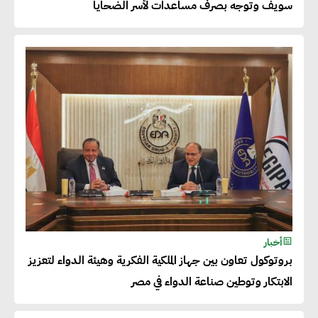
سويف وتوجه بصرف مساعدات لأسر الضحايا
50% من حجم إنتاجها
عصام النجار : القطاع الخاص هو
قاطرة التنمية في مصر
خالد أبو المكارم : نستهدف زيادة
حجم الصادرات المصرية إلى 140
مليار دولار خلال السنوات المقبلة
أحمد كمال : فتح أسواق جديدة
أخبار
للصادرات المصرية يتطلب الاهتمام
بروتوكول تعاون بين جهاز الملكية الفكرية وهيئة الدواء لتعزيز
بالمنتجات ومراعاة المواصفات
الابتكار وتوطين صناعة الدواء في مصر
العالمية