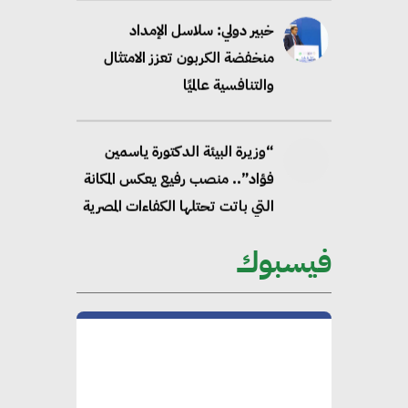
خبير دولي: سلاسل الإمداد
منخفضة الكربون تعزز الامتثال
والتنافسية عالميًا
“وزيرة البيئة الدكتورة ياسمين
فؤاد”.. منصب رفيع يعكس المكانة
التي باتت تحتلها الكفاءات المصرية
على الساحة الدولية
فيسبوك
محلب : المباني الخضراء إضافة
هامة للسوق المصري
محمد الصرف : تحقيق الاستدامة