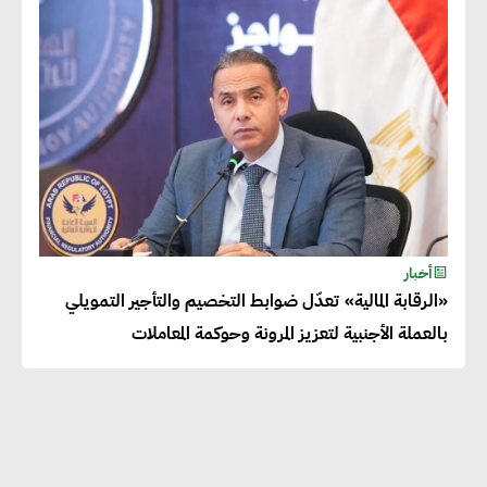
دينا الكيالي : يمكن للشركات
المساهمة في التنمية الاجتماعية
طويلة الأجل من خلال التركيز على
التعليم والبنية التحتية
إيزابيل باراسرام : تطبيق القيم
الاجتماعية بطريقة فعالة سيؤدي
لرفاهية وسعادة الجميع على
أخبار
كوكب الأرض
«الرقابة المالية» تعدّل ضوابط التخصيم والتأجير التمويلي
بالعملة الأجنبية لتعزيز المرونة وحوكمة المعاملات
راشا القلي :ضرورة اتخاذ خطوات
جادة وسريعة نحو حوكمة المناخ
خبراء تنمية مستدامة : تأسيس