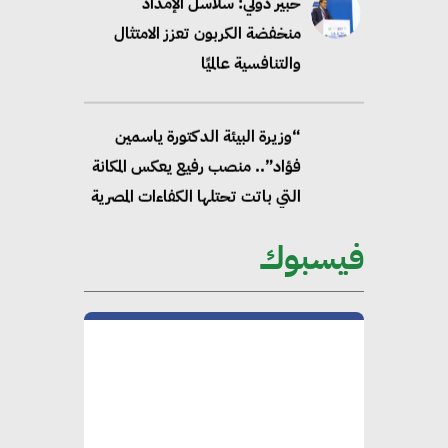
خبير دولي: سلاسل الإمداد
منخفضة الكربون تعزز الامتثال
والتنافسية عالميًا
“وزيرة البيئة الدكتورة ياسمين
فؤاد”.. منصب رفيع يعكس المكانة
التي باتت تحتلها الكفاءات المصرية
على الساحة الدولية
فيسبوك
محلب : المباني الخضراء إضافة
هامة للسوق المصري
محمد الصرف : تحقيق الاستدامة
يتطلب تعاونًا وثيقًا بين جميع