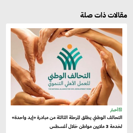
مقالات ذات صلة
جوج ريديل : ستفرض تعريفة على
المنتجات كثيفة الكربون المصدرة
للاتحاد الأوروبي بداية من يناير
2026
أحمد وفيق : الشركات بحاجة
للحصول على الشهادات التي تتيح
لها التصدير وتؤكد التزامها
بالاستدامة
شريف الصياد : شركات عديدة
أخبار
التحالف الوطني يطلق المرحلة الثالثة من مبادرة «إيد واحدة»
تسعى لرفع نسبة صادراتها إلى
لخدمة 3 ملايين مواطن خلال أغسطس
50% من حجم إنتاجها