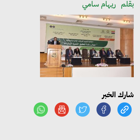
بقلم
ريهام سامي
«التضامن» تتعامل مع 552 بلاغًا
خلال يوليو.. إنقاذ كبار بلا مأوى ولم
شمل مواطن بأسرته وحماية سيدة
مسنة
«التضامن» تطلق مبادرة «بكرة
المدرسة.. الخير في مصر» لتوفير
المستلزمات الدراسية للأسر الأولى
بالرعاية
شارك الخبر
مصر والبرازيل تبحثان تعزيز
التجارة والاستثمارات والتعاون في
الطاقة.. ومقترح لتحويل مصر إلى