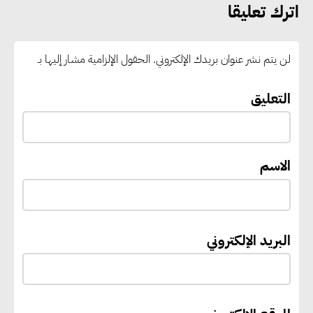
مركز إقليمي لتموين السفن
اترك تعليقا
بالوقود منخفض الكربون
لن يتم نشر عنوان بريدك الإلكتروني.
الحقول الإلزامية مشار إليها بـ
«التنمية المحلية والبيئة» تعلن
الانتهاء من المخطط التفصيلي
التعليق
لمدينتي المنيا ويوسف الصديق
لتعزيز التنمية العمرانية وضبط
النمو الحضري
الاسم
إيفل تستثمر ما يصل إلى 130
مليون جنيه إسترليني لدعم توسع
البريد الإلكتروني
“بي إس آر” في مشروعات الطاقة
المتجددة