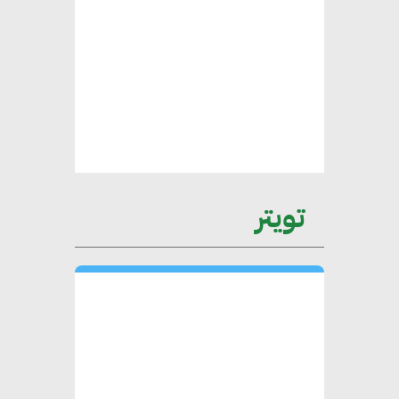
الأطراف المعنية
عمرو نادر : سلاسل التوريد
الخضراء العمود الفقري
لاستراتيجية مصر في مواجهة
التغيرات المناخية وتحقيق التنمية
المستدامة
تويتر
محمد حكيم : التجاري الدولي يتلقى
طلبات متزايدة من الشركات
العقارية لاعتماد معايير دعم المباني
الخضراء
هند فروح : قطاع التشييد والبناء