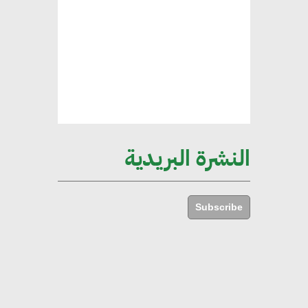
ركيزة أساسية في حجم الناتج المحلي
الإجمالي المصري
إليني بوليخرونيادو : البنية التحتية
مستدامة ليس لها آثار سلبية على
الأبنية والمجتمعات
النشرة البريدية
أماني عرفة : الاستدامة لم تعد خيارا
بل ضرورة أساسية لتحقيق التطور
Subscribe
والنمو
هشام الجمل : مصر شهدت نقلة
نوعية غير عادية في الطاقة المتجددة