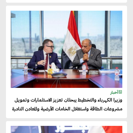
عصام النجار : القطاع الخاص هو
قاطرة التنمية في مصر
خالد أبو المكارم : نستهدف زيادة
حجم الصادرات المصرية إلى 140
مليار دولار خلال السنوات المقبلة
أحمد كمال : فتح أسواق جديدة
أخبار
للصادرات المصرية يتطلب الاهتمام
وزيرا الكهرباء والتخطيط يبحثان تعزيز الاستثمارات وتمويل
بالمنتجات ومراعاة المواصفات
مشروعات الطاقة واستغلال الخامات الأرضية والمعادن النادرة
العالمية