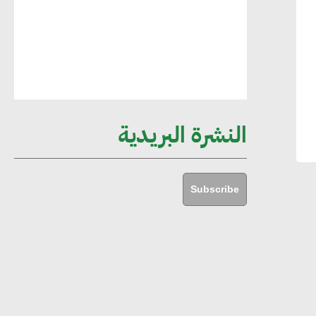
مستدامة ليس لها آثار سلبية على الأبنية
والمجتمعات
أماني عرفة : الاستدامة لم تعد خيارا بل
ضرورة أساسية لتحقيق التطور والنمو
النشرة البريدية
هشام الجمل : مصر شهدت نقلة نوعية
غير عادية في الطاقة المتجددة
Subscribe
جوج ريديل : ستفرض تعريفة على
المنتجات كثيفة الكربون المصدرة للاتحاد
الأوروبي بداية من يناير 2026