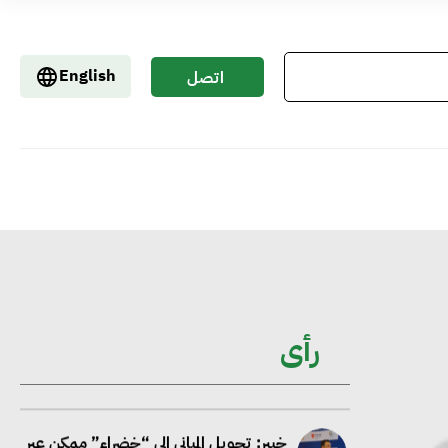
إيفل تستثمر ما يصل إلى 130 مليون جنيه
إسترليني لدعم توسع “بي إس آر” في
English
اتصل
مشروعات الطاقة المتجددة
بنا
جوجل تعلن إضافة 12 جيجاوات من
الطاقة النظيفة وتجنب انبعاث 58 مليون
طن من مكافئ ثاني أكسيد الكربون
تحالف عالمي يطلق حملة لتسريع الاعتماد
على الكهرباء المولدة من مصادر الطاقة
رأى
المتجددة بحلول 2035
خبير: تحويل المباني إلى “خضراء” ممكن عبر