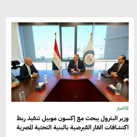
أحمد وفيق : الشركات بحاجة للحصول
على الشهادات التي تتيح لها التصدير
وتؤكد التزامها بالاستدامة
شريف الصياد : شركات عديدة تسعى لرفع
نسبة صادراتها إلى 50% من حجم إنتاجها
عصام النجار : القطاع الخاص هو قاطرة
التنمية في مصر
أخبار
خالد أبو المكارم : نستهدف زيادة حجم
وزير البترول يبحث مع إكسون موبيل تنفيذ ربط
الصادرات المصرية إلى 140 مليار دولار خلال
اكتشافات الغاز القبرصية بالبنية التحتية المصرية
السنوات المقبلة