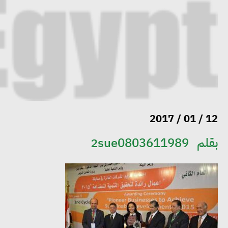
12 / 01 / 2017
بقلم
2sue0803611989