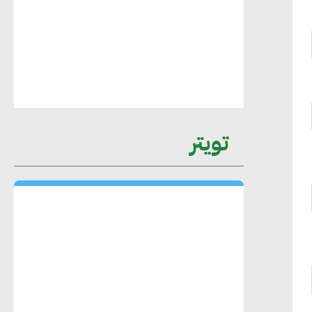
عمرو نادر : سلاسل التوريد الخضراء
العمود الفقري لاستراتيجية مصر في مواجهة
التغيرات المناخية وتحقيق التنمية المستدامة
محمد حكيم : التجاري الدولي يتلقى طلبات
تويتر
متزايدة من الشركات العقارية لاعتماد
معايير دعم المباني الخضراء
هند فروح : قطاع التشييد والبناء ركيزة
أساسية في حجم الناتج المحلي الإجمالي
المصري
إليني بوليخرونيادو : البنية التحتية