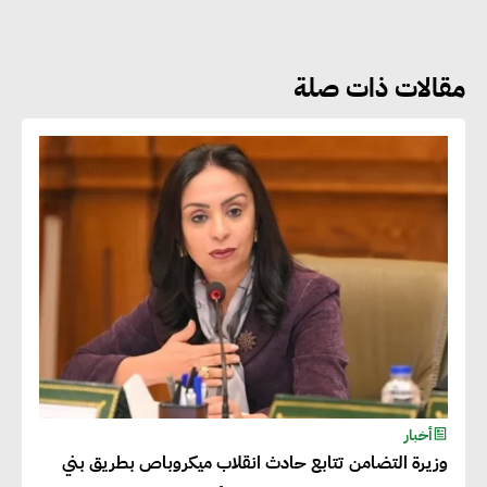
بل ضرورة أساسية لتحقيق التطور
والنمو
مقالات ذات صلة
هشام الجمل : مصر شهدت نقلة
نوعية غير عادية في الطاقة المتجددة
جوج ريديل : ستفرض تعريفة على
المنتجات كثيفة الكربون المصدرة
للاتحاد الأوروبي بداية من يناير
2026
أحمد وفيق : الشركات بحاجة
للحصول على الشهادات التي تتيح
أخبار
وزيرة التضامن تتابع حادث انقلاب ميكروباص بطريق بني
لها التصدير وتؤكد التزامها