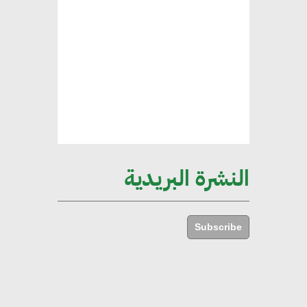
طلبات متزايدة من الشركات
العقارية لاعتماد معايير دعم المباني
الخضراء
هند فروح : قطاع التشييد والبناء
ركيزة أساسية في حجم الناتج المحلي
الإجمالي المصري
النشرة البريدية
إليني بوليخرونيادو : البنية التحتية
مستدامة ليس لها آثار سلبية على
Subscribe
الأبنية والمجتمعات
أماني عرفة : الاستدامة لم تعد خيارا