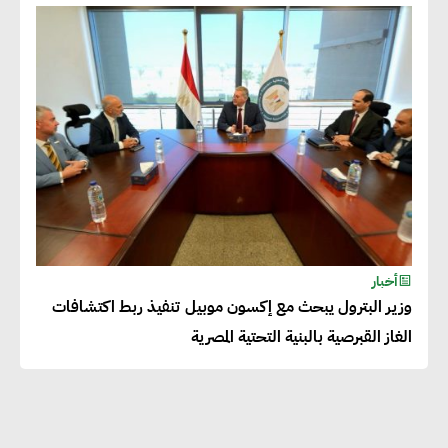
أحمد كمال : فتح أسواق جديدة
للصادرات المصرية يتطلب الاهتمام
بالمنتجات ومراعاة المواصفات
العالمية
دينا الكيالي : يمكن للشركات
المساهمة في التنمية الاجتماعية
طويلة الأجل من خلال التركيز على
التعليم والبنية التحتية
أخبار
وزير البترول يبحث مع إكسون موبيل تنفيذ ربط اكتشافات
إيزابيل باراسرام : تطبيق القيم
الغاز القبرصية بالبنية التحتية المصرية
الاجتماعية بطريقة فعالة سيؤدي
لرفاهية وسعادة الجميع على
كوكب الأرض