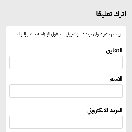
التعليم العالي: استمرار تسجيل
اترك تعليقا
رغبات المرحلة الأولى.. والوزارة تدعو
الطلاب إلى سرعة التسجيل وعدم
لن يتم نشر عنوان بريدك الإلكتروني.
الحقول الإلزامية مشار إليها بـ
الانتظار حتى نهاية المرحلة
التعليق
رئيس الوزراء يستقبل المدير العام
لمنظمة اليونسكو
الاسم
“القومي للأشخاص ذوي الإعاقة”
يعمل على تطوير موقعه الإلكتروني
ليصبح منصة رقمية متكاملة تدعم
البريد الإلكتروني
حوكمة ملف الإعاقة في مصر