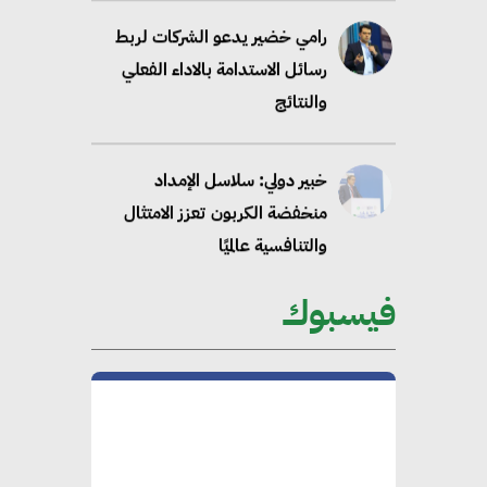
رامي خضير يدعو الشركات لربط
رسائل الاستدامة بالاداء الفعلي
والنتائج
خبير دولي: سلاسل الإمداد
منخفضة الكربون تعزز الامتثال
والتنافسية عالميًا
فيسبوك
“وزيرة البيئة الدكتورة ياسمين
فؤاد”.. منصب رفيع يعكس المكانة
التي باتت تحتلها الكفاءات المصرية
على الساحة الدولية