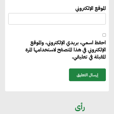
إيفل تستثمر ما يصل إلى 130
الموقع الإلكتروني
مليون جنيه إسترليني لدعم توسع
“بي إس آر” في مشروعات الطاقة
المتجددة
احفظ اسمي، بريدي الإلكتروني، والموقع
جوجل تعلن إضافة 12 جيجاوات
الإلكتروني في هذا المتصفح لاستخدامها المرة
من الطاقة النظيفة وتجنب انبعاث
المقبلة في تعليقي.
58 مليون طن من مكافئ ثاني
أكسيد الكربون
تحالف عالمي يطلق حملة لتسريع
الاعتماد على الكهرباء المولدة من
مصادر الطاقة المتجددة بحلول
رأى
2035