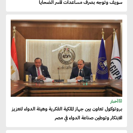
سويف وتوجه بصرف مساعدات لأسر الضحايا
بالاستدامة
شريف الصياد : شركات عديدة
تسعى لرفع نسبة صادراتها إلى
50% من حجم إنتاجها
عصام النجار : القطاع الخاص هو
قاطرة التنمية في مصر
خالد أبو المكارم : نستهدف زيادة
أخبار
حجم الصادرات المصرية إلى 140
بروتوكول تعاون بين جهاز الملكية الفكرية وهيئة الدواء لتعزيز
مليار دولار خلال السنوات المقبلة
الابتكار وتوطين صناعة الدواء في مصر