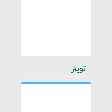
محلب : المباني الخضراء إضافة
هامة للسوق المصري
محمد الصرف : تحقيق الاستدامة
يتطلب تعاونًا وثيقًا بين جميع
الأطراف المعنية
عمرو نادر : سلاسل التوريد
تويتر
الخضراء العمود الفقري
لاستراتيجية مصر في مواجهة
التغيرات المناخية وتحقيق التنمية
المستدامة
محمد حكيم : التجاري الدولي يتلقى