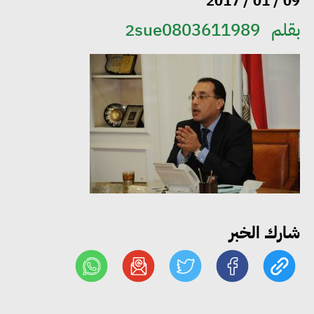
09 / 01 / 2017
بقلم
2sue0803611989
مجلس الوزراء: تراجع معدل
البطالة في مصر إلى 5.8% خلال
الربع الثاني من 2026
وزير الصناعة يبحث مع البرازيل و
الصين تعزيز الشراكات الصناعية
وجذب استثمارات جديدة إلى مصر
شارك الخبر
التعليم العالي: استمرار تسجيل
رغبات المرحلة الأولى.. والوزارة تدعو
الطلاب إلى سرعة التسجيل وعدم
الانتظار حتى نهاية المرحلة