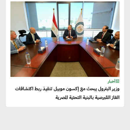
دينا الكيالي : يمكن للشركات
المساهمة في التنمية الاجتماعية
طويلة الأجل من خلال التركيز على
التعليم والبنية التحتية
إيزابيل باراسرام : تطبيق القيم
الاجتماعية بطريقة فعالة سيؤدي
لرفاهية وسعادة الجميع على
أخبار
كوكب الأرض
وزير البترول يبحث مع إكسون موبيل تنفيذ ربط اكتشافات
الغاز القبرصية بالبنية التحتية المصرية
راشا القلي :ضرورة اتخاذ خطوات
جادة وسريعة نحو حوكمة المناخ