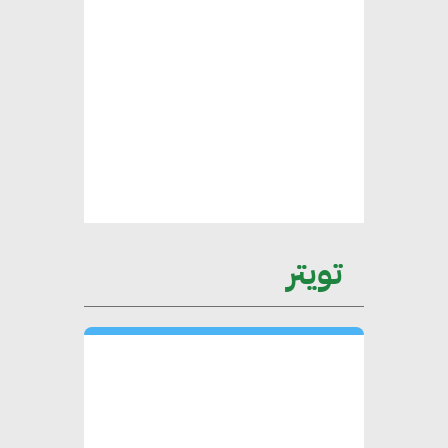
يتطلب تعاونًا وثيقًا بين جميع
الأطراف المعنية
عمرو نادر : سلاسل التوريد
الخضراء العمود الفقري
لاستراتيجية مصر في مواجهة
التغيرات المناخية وتحقيق التنمية
المستدامة
تويتر
محمد حكيم : التجاري الدولي يتلقى
طلبات متزايدة من الشركات
العقارية لاعتماد معايير دعم المباني
الخضراء