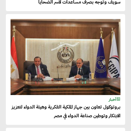
سويف وتوجه بصرف مساعدات لأسر الضحايا
50% من حجم إنتاجها
عصام النجار : القطاع الخاص هو
قاطرة التنمية في مصر
خالد أبو المكارم : نستهدف زيادة
حجم الصادرات المصرية إلى 140
مليار دولار خلال السنوات المقبلة
أحمد كمال : فتح أسواق جديدة
أخبار
للصادرات المصرية يتطلب الاهتمام
بروتوكول تعاون بين جهاز الملكية الفكرية وهيئة الدواء لتعزيز
بالمنتجات ومراعاة المواصفات
الابتكار وتوطين صناعة الدواء في مصر
العالمية