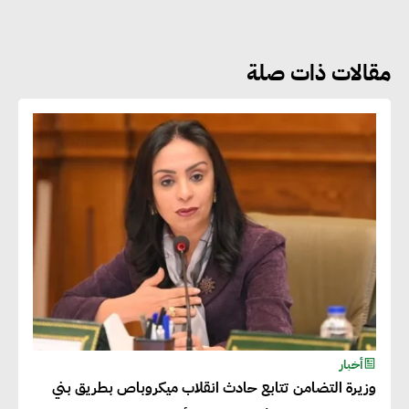
نوعية غير عادية في الطاقة المتجددة
مقالات ذات صلة
جوج ريديل : ستفرض تعريفة على
المنتجات كثيفة الكربون المصدرة
للاتحاد الأوروبي بداية من يناير
2026
أحمد وفيق : الشركات بحاجة
للحصول على الشهادات التي تتيح
لها التصدير وتؤكد التزامها
بالاستدامة
شريف الصياد : شركات عديدة
أخبار
وزيرة التضامن تتابع حادث انقلاب ميكروباص بطريق بني
تسعى لرفع نسبة صادراتها إلى