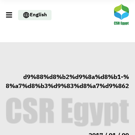
English
%d9%88%d8%b2%d9%8a%d8%b1-
%d8%a7%d8%b3%d9%83%d8%a7%d9%862