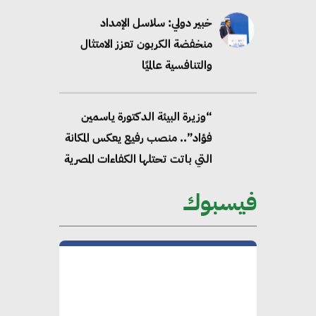
خبير دولي: سلاسل الإمداد
منخفضة الكربون تعزز الامتثال
والتنافسية عالميًا
“وزيرة البيئة الدكتورة ياسمين
فؤاد”.. منصب رفيع يعكس المكانة
التي باتت تحتلها الكفاءات المصرية
على الساحة الدولية
فيسبوك
محلب : المباني الخضراء إضافة
هامة للسوق المصري
محمد الصرف : تحقيق الاستدامة