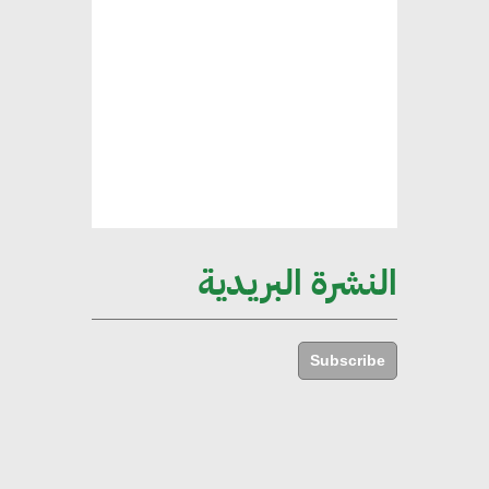
هند فروح : قطاع التشييد والبناء
ركيزة أساسية في حجم الناتج المحلي
الإجمالي المصري
إليني بوليخرونيادو : البنية التحتية
مستدامة ليس لها آثار سلبية على
الأبنية والمجتمعات
النشرة البريدية
أماني عرفة : الاستدامة لم تعد خيارا
بل ضرورة أساسية لتحقيق التطور
Subscribe
والنمو
هشام الجمل : مصر شهدت نقلة