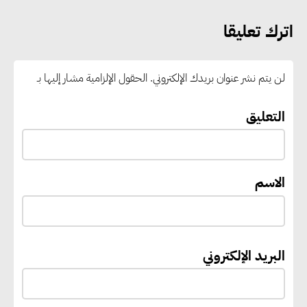
اترك تعليقا
رئيس الوزراء يستقبل المدير العام
لمنظمة اليونسكو
لن يتم نشر عنوان بريدك الإلكتروني.
الحقول الإلزامية مشار إليها بـ
“القومي للأشخاص ذوي الإعاقة”
التعليق
يعمل على تطوير موقعه الإلكتروني
ليصبح منصة رقمية متكاملة تدعم
حوكمة ملف الإعاقة في مصر
الاسم
إيفل تستثمر ما يصل إلى 130
مليون جنيه إسترليني لدعم توسع
البريد الإلكتروني
“بي إس آر” في مشروعات الطاقة
المتجددة