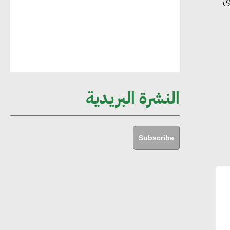
بيني
مستدامة ليس لها آثار سلبية على الأبنية
والمجتمعات
أماني عرفة : الاستدامة لم تعد خيارا بل
ضرورة أساسية لتحقيق التطور والنمو
النشرة البريدية
هشام الجمل : مصر شهدت نقلة نوعية
غير عادية في الطاقة المتجددة
Subscribe
جوج ريديل : ستفرض تعريفة على
المنتجات كثيفة الكربون المصدرة للاتحاد
الأوروبي بداية من يناير 2026