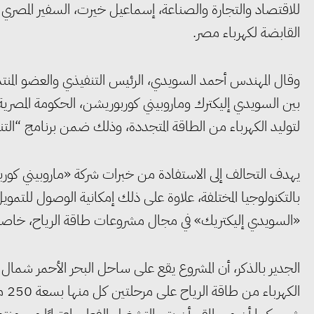
للاقتصاد والتجارة والصناعة، إسماعيل خيرت، السفير المصري 
القابضة لكهرباء مصر.
وقال المهندس أحمد السويدي، الرئيس التنفيذي والعضو المنتد
بين السويدي إليكترك وماروبيني كوربوريشن، الحكومة المصرية 
لتوليد الكهرباء من الطاقة المتجددة، وذلك ضمن برنامج “التنمية ا
يهدف التحالف إلى الاستفادة من خبرات شركة «ماروبيني كورب
بالتكنولوجيا المختلفة، علاوة على ذلك إمكانية الوصول للتم
«السويدي إليكتريك» في مجال مشروعات طاقة الرياح، خاصة في ت
الجدير بالذكر، أن المشروع يقع على ساحل البحر الأحمر شمال