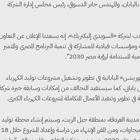
باليابان، والمهندس جابر الدسوقي، رئيس مجلس إدارة الشركة
ب لشركة «السويدي إليكتريك»، إنه يسعدنا الإعلان عن التعاون
ومؤسسات قيادية للمشاركة في تنمية البرنامج المصري والمتميز
لمستدامة لرؤية مصر 2030”.
وريشن» اليابانية في تطوير وتشغيل مشروعات توليد الكهرباء
ويل ياباني، كما سيستفيد التحالف من إمكانات وسابقة خبرة شركة
طوير وتنفيذ الأعمال المتكاملة لمشروعات الكهرباء الكبرى.
 مدينة الغردقة، بمنطقة جبل الزيت، وسيتم إنشاء محطة توليد
الكهرباء من طاقة الرياح على مرحلتين كل منها بسعة 250 ميجاوات، ومن المقرر الإنتهاء من دراسة وإعداد المشروع خلال 18