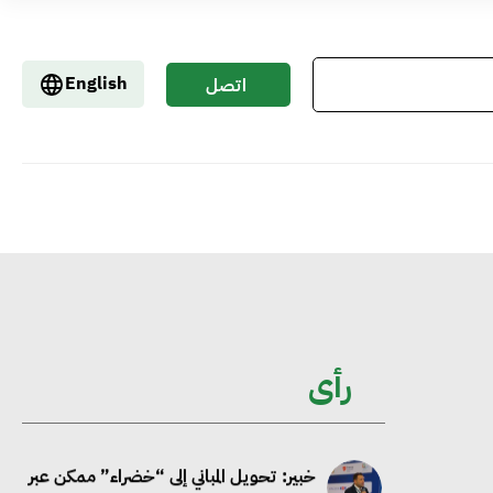
إيفل تستثمر ما يصل إلى 130 مليون جنيه
إسترليني لدعم توسع “بي إس آر” في
English
اتصل
مشروعات الطاقة المتجددة
بنا
جوجل تعلن إضافة 12 جيجاوات من
الطاقة النظيفة وتجنب انبعاث 58 مليون
طن من مكافئ ثاني أكسيد الكربون
تحالف عالمي يطلق حملة لتسريع الاعتماد
على الكهرباء المولدة من مصادر الطاقة
رأى
المتجددة بحلول 2035
خبير: تحويل المباني إلى “خضراء” ممكن عبر