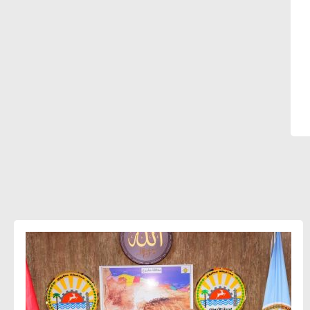
أحمد كمال : فتح أسواق جديدة
للصادرات المصرية يتطلب الاهتمام
بالمنتجات ومراعاة المواصفات العالمية
دينا الكيالي : يمكن للشركات المساهمة في
التنمية الاجتماعية طويلة الأجل من خلال
التركيز على التعليم والبنية التحتية
إيزابيل باراسرام : تطبيق القيم الاجتماعية
بطريقة فعالة سيؤدي لرفاهية وسعادة
الجميع على كوكب الأرض
راشا القلي :ضرورة اتخاذ خطوات جادة