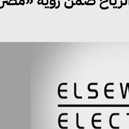
 الرياح ضمن رؤية «مصر