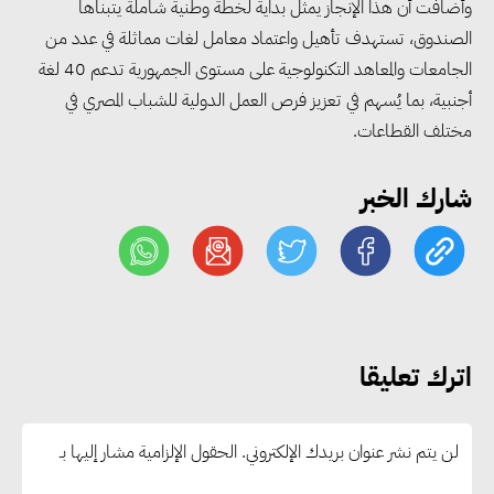
وأضافت أن هذا الإنجاز يمثل بداية لخطة وطنية شاملة يتبناها
الصندوق، تستهدف تأهيل واعتماد معامل لغات مماثلة في عدد من
الجامعات والمعاهد التكنولوجية على مستوى الجمهورية تدعم 40 لغة
وزير الصناعة يبحث مع البرازيل و
أجنبية، بما يُسهم في تعزيز فرص العمل الدولية للشباب المصري في
الصين تعزيز الشراكات الصناعية
مختلف القطاعات.
وجذب استثمارات جديدة إلى مصر
شارك الخبر
التعليم العالي: استمرار تسجيل
رغبات المرحلة الأولى.. والوزارة تدعو
الطلاب إلى سرعة التسجيل وعدم
الانتظار حتى نهاية المرحلة
اترك تعليقا
رئيس الوزراء يستقبل المدير العام
لمنظمة اليونسكو
لن يتم نشر عنوان بريدك الإلكتروني.
الحقول الإلزامية مشار إليها بـ