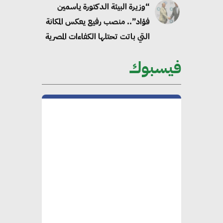
“وزيرة البيئة الدكتورة ياسمين
فؤاد”.. منصب رفيع يعكس المكانة
التي باتت تحتلها الكفاءات المصرية
على الساحة الدولية
فيسبوك
محلب : المباني الخضراء إضافة
هامة للسوق المصري
محمد الصرف : تحقيق الاستدامة
يتطلب تعاونًا وثيقًا بين جميع
الأطراف المعنية
عمرو نادر : سلاسل التوريد
الخضراء العمود الفقري