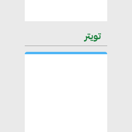
لاستراتيجية مصر في مواجهة
التغيرات المناخية وتحقيق التنمية
المستدامة
تويتر
محمد حكيم : التجاري الدولي يتلقى
طلبات متزايدة من الشركات
العقارية لاعتماد معايير دعم المباني
الخضراء
هند فروح : قطاع التشييد والبناء
ركيزة أساسية في حجم الناتج المحلي
الإجمالي المصري