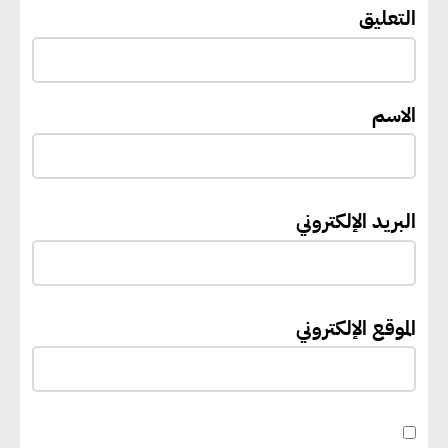
“القومي للأشخاص ذوي الإعاقة”
التعليق
يعمل على تطوير موقعه الإلكتروني
ليصبح منصة رقمية متكاملة تدعم
حوكمة ملف الإعاقة في مصر
الاسم
إيفل تستثمر ما يصل إلى 130
مليون جنيه إسترليني لدعم توسع
البريد الإلكتروني
“بي إس آر” في مشروعات الطاقة
المتجددة
الموقع الإلكتروني
جوجل تعلن إضافة 12 جيجاوات
من الطاقة النظيفة وتجنب انبعاث
58 مليون طن من مكافئ ثاني
أكسيد الكربون