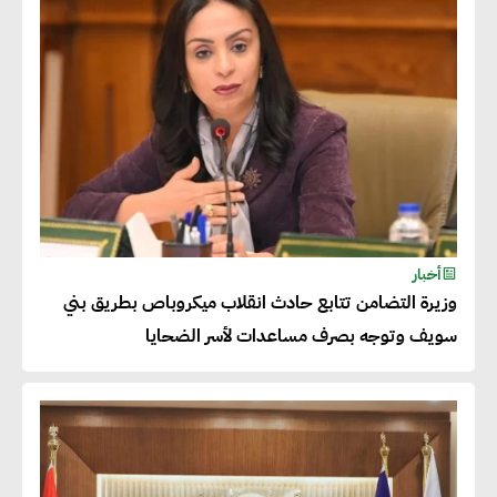
2026
أحمد وفيق : الشركات بحاجة
للحصول على الشهادات التي تتيح
لها التصدير وتؤكد التزامها
بالاستدامة
شريف الصياد : شركات عديدة
أخبار
وزيرة التضامن تتابع حادث انقلاب ميكروباص بطريق بني
تسعى لرفع نسبة صادراتها إلى
سويف وتوجه بصرف مساعدات لأسر الضحايا
50% من حجم إنتاجها
عصام النجار : القطاع الخاص هو
قاطرة التنمية في مصر