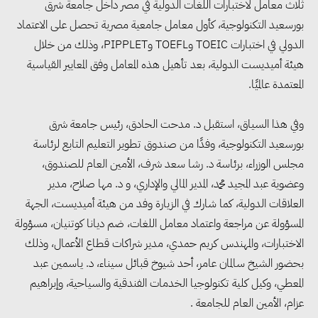
ثلاث معامل لاختبارات اللغات الدولية في مصر داخل جامعة شرق
بورسعيد التكنولوجية، كأول معامل جامعية مصرية تحصل على الاعتماد
الدولي في اختبارات TOEIC وTOEFL وPIPPLET، وذلك من خلال
هيئة أميديست الدولية، بعد تأهيل هذه المعامل وفق المعايير القياسية
المعتمدة عالميًا.
وفي هذا السياق، استقبل د. مدحت الحادق، رئيس جامعة شرق
بورسعيد التكنولوجية، وفدًا من صندوق تطوير التعليم التابع لرئاسة
مجلس الوزراء، برئاسة د. رشا سعد شرف، الأمين العام للصندوق،
وعضوية عبد المجيد محمد، المدير المالي والإداري، و د. مها صلاح، مدير
العلاقات الدولية، كما شارك في الزيارة وفد من هيئة أميديست، الجهة
المسؤولة عن مراجعة واعتماد معامل اللغات، ضم ديانا كوتنيان، مسؤولة
الاختبارات، والمهندس كريم حمدي، مدير شراكات قطاع الأعمال، وذلك
بحضور الشيخ سالمان عامر، أحد شيوخ قبائل سيناء، د. ياسمين عبد
المعطي، وكيل كلية تكنولوجيا الخدمات الفندقية والسياحية، وإبراهيم
عزام، الأمين العام للجامعة .