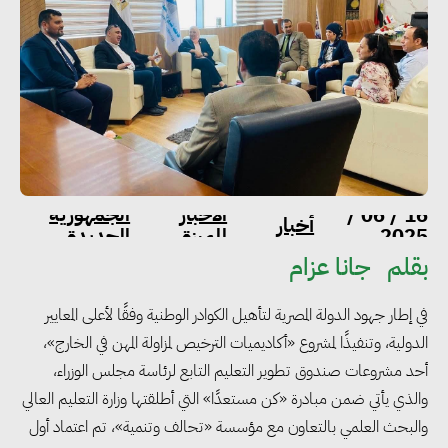
الاخبار
الجمهورية
16 / 06 /
أخبار
2025
المميزة
الجديدة
بقلم
جانا عزام
في إطار جهود الدولة المصرية لتأهيل الكوادر الوطنية وفقًا لأعلى المعايير
الدولية، وتنفيذًا لمشروع «أكاديميات الترخيص لمزاولة المهن في الخارج»،
أحد مشروعات صندوق تطوير التعليم التابع لرئاسة مجلس الوزراء،
والذي يأتي ضمن مبادرة «كن مستعدًا» التي أطلقتها وزارة التعليم العالي
والبحث العلمي بالتعاون مع مؤسسة «تحالف وتنمية»، تم اعتماد أول