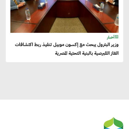
إيزابيل باراسرام : تطبيق القيم
الاجتماعية بطريقة فعالة سيؤدي
لرفاهية وسعادة الجميع على
أخبار
كوكب الأرض
وزير البترول يبحث مع إكسون موبيل تنفيذ ربط اكتشافات
الغاز القبرصية بالبنية التحتية المصرية
راشا القلي :ضرورة اتخاذ خطوات
جادة وسريعة نحو حوكمة المناخ
خبراء تنمية مستدامة : تأسيس
الاستراتيجيات بناء على المعطيات
والاحتياجات الواقعية يساعد في
استدامة المشروعات التنموية