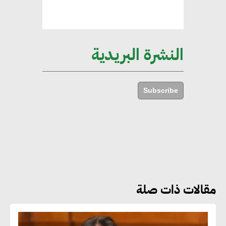
إليني بوليخرونيادو : البنية التحتية
مستدامة ليس لها آثار سلبية على
الأبنية والمجتمعات
النشرة البريدية
أماني عرفة : الاستدامة لم تعد خيارا
بل ضرورة أساسية لتحقيق التطور
Subscribe
والنمو
هشام الجمل : مصر شهدت نقلة
نوعية غير عادية في الطاقة المتجددة
مقالات ذات صلة
جوج ريديل : ستفرض تعريفة على
المنتجات كثيفة الكربون المصدرة
للاتحاد الأوروبي بداية من يناير