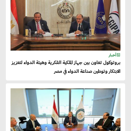
خالد أبو المكارم : نستهدف زيادة
حجم الصادرات المصرية إلى 140
مليار دولار خلال السنوات المقبلة
أحمد كمال : فتح أسواق جديدة
أخبار
للصادرات المصرية يتطلب الاهتمام
بروتوكول تعاون بين جهاز الملكية الفكرية وهيئة الدواء لتعزيز
بالمنتجات ومراعاة المواصفات
الابتكار وتوطين صناعة الدواء في مصر
العالمية
دينا الكيالي : يمكن للشركات
المساهمة في التنمية الاجتماعية
طويلة الأجل من خلال التركيز على
التعليم والبنية التحتية