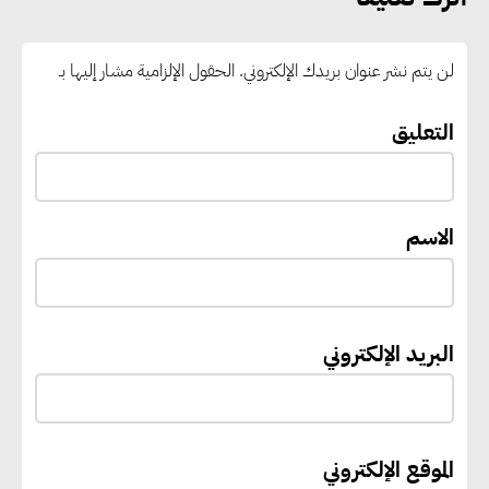
بالوقود منخفض الكربون
لن يتم نشر عنوان بريدك الإلكتروني.
الحقول الإلزامية مشار إليها بـ
«التنمية المحلية والبيئة» تعلن
الانتهاء من المخطط التفصيلي
التعليق
لمدينتي المنيا ويوسف الصديق
لتعزيز التنمية العمرانية وضبط
النمو الحضري
الاسم
إيفل تستثمر ما يصل إلى 130
مليون جنيه إسترليني لدعم توسع
البريد الإلكتروني
“بي إس آر” في مشروعات الطاقة
المتجددة
الموقع الإلكتروني
جوجل تعلن إضافة 12 جيجاوات