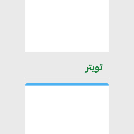
عمرو نادر : سلاسل التوريد
الخضراء العمود الفقري
لاستراتيجية مصر في مواجهة
التغيرات المناخية وتحقيق التنمية
المستدامة
تويتر
محمد حكيم : التجاري الدولي يتلقى
طلبات متزايدة من الشركات
العقارية لاعتماد معايير دعم المباني
الخضراء
هند فروح : قطاع التشييد والبناء