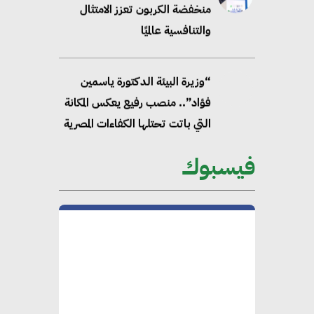
منخفضة الكربون تعزز الامتثال
والتنافسية عالميًا
“وزيرة البيئة الدكتورة ياسمين
فؤاد”.. منصب رفيع يعكس المكانة
التي باتت تحتلها الكفاءات المصرية
على الساحة الدولية
فيسبوك
محلب : المباني الخضراء إضافة
هامة للسوق المصري
محمد الصرف : تحقيق الاستدامة
يتطلب تعاونًا وثيقًا بين جميع
الأطراف المعنية