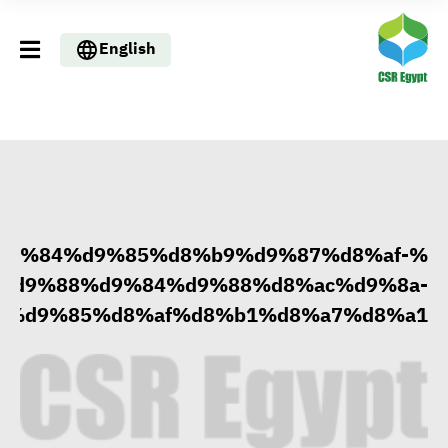
English
%d9%84%d9%85%d8%b9%d9%87%d8%af-
%d9%88%d9%84%d9%88%d8%ac%d9%8a-
وزيرا التخطيط والبترول يبحثان
%d9%85%d8%af%d8%b1%d8%a7%d8%a1
تعزيز أمن الطاقة وزيادة الإنتاج
والاستثمارات ضمن خطة التنمية
الاقتصادية لعام 2026/2027