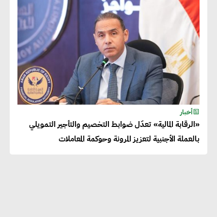
المساهمة في التنمية الاجتماعية
طويلة الأجل من خلال التركيز على
التعليم والبنية التحتية
إيزابيل باراسرام : تطبيق القيم
الاجتماعية بطريقة فعالة سيؤدي
لرفاهية وسعادة الجميع على
أخبار
كوكب الأرض
«الرقابة المالية» تعدّل ضوابط التخصيم والتأجير التمويلي
بالعملة الأجنبية لتعزيز المرونة وحوكمة المعاملات
راشا القلي :ضرورة اتخاذ خطوات
جادة وسريعة نحو حوكمة المناخ
خبراء تنمية مستدامة : تأسيس
الاستراتيجيات بناء على المعطيات