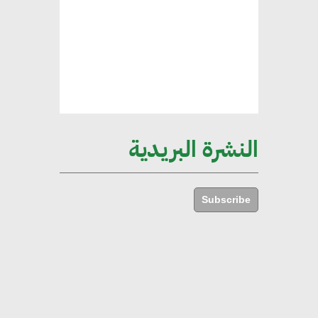
ركيزة أساسية في حجم الناتج المحلي
الإجمالي المصري
إليني بوليخرونيادو : البنية التحتية
مستدامة ليس لها آثار سلبية على
الأبنية والمجتمعات
النشرة البريدية
أماني عرفة : الاستدامة لم تعد خيارا
بل ضرورة أساسية لتحقيق التطور
Subscribe
والنمو
هشام الجمل : مصر شهدت نقلة
نوعية غير عادية في الطاقة المتجددة