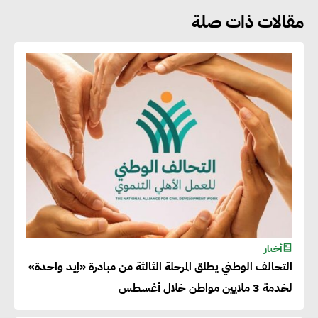
مقالات ذات صلة
جوج ريديل : ستفرض تعريفة على
المنتجات كثيفة الكربون المصدرة
للاتحاد الأوروبي بداية من يناير
2026
أحمد وفيق : الشركات بحاجة
للحصول على الشهادات التي تتيح
لها التصدير وتؤكد التزامها
بالاستدامة
شريف الصياد : شركات عديدة
أخبار
التحالف الوطني يطلق المرحلة الثالثة من مبادرة «إيد واحدة»
تسعى لرفع نسبة صادراتها إلى
لخدمة 3 ملايين مواطن خلال أغسطس
50% من حجم إنتاجها