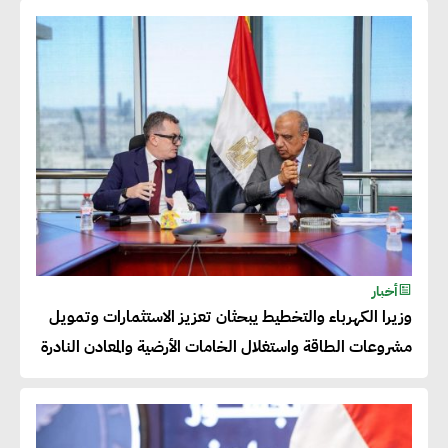
عصام النجار : القطاع الخاص هو
قاطرة التنمية في مصر
خالد أبو المكارم : نستهدف زيادة
حجم الصادرات المصرية إلى 140
مليار دولار خلال السنوات المقبلة
أحمد كمال : فتح أسواق جديدة
أخبار
للصادرات المصرية يتطلب الاهتمام
وزيرا الكهرباء والتخطيط يبحثان تعزيز الاستثمارات وتمويل
بالمنتجات ومراعاة المواصفات
مشروعات الطاقة واستغلال الخامات الأرضية والمعادن النادرة
العالمية
دينا الكيالي : يمكن للشركات