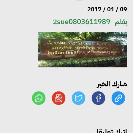
«التضامن» تتعامل مع 552 بلاغًا
09 / 01 / 2017
خلال يوليو.. إنقاذ كبار بلا مأوى ولم
بقلم
2sue0803611989
شمل مواطن بأسرته وحماية سيدة
مسنة
«التضامن» تطلق مبادرة «بكرة
المدرسة.. الخير في مصر» لتوفير
المستلزمات الدراسية للأسر الأولى
بالرعاية
شارك الخبر
مصر والبرازيل تبحثان تعزيز
التجارة والاستثمارات والتعاون في
الطاقة.. ومقترح لتحويل مصر إلى
مركز إقليمي لتموين السفن
اترك تعليقا