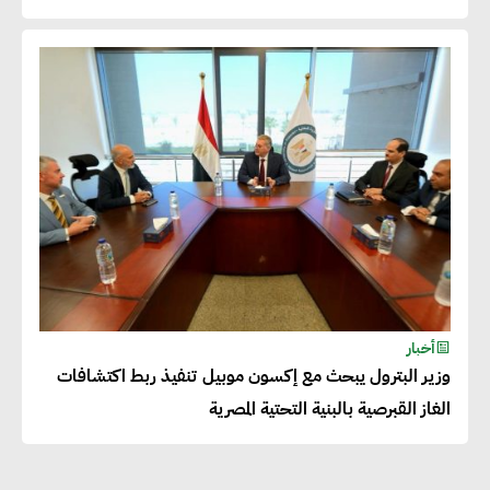
دينا الكيالي : يمكن للشركات
المساهمة في التنمية الاجتماعية
طويلة الأجل من خلال التركيز على
التعليم والبنية التحتية
إيزابيل باراسرام : تطبيق القيم
الاجتماعية بطريقة فعالة سيؤدي
لرفاهية وسعادة الجميع على
أخبار
كوكب الأرض
وزير البترول يبحث مع إكسون موبيل تنفيذ ربط اكتشافات
الغاز القبرصية بالبنية التحتية المصرية
راشا القلي :ضرورة اتخاذ خطوات
جادة وسريعة نحو حوكمة المناخ