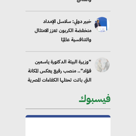
خبير دولي: سلاسل الإمداد
منخفضة الكربون تعزز الامتثال
والتنافسية عالميًا
“وزيرة البيئة الدكتورة ياسمين
فؤاد”.. منصب رفيع يعكس المكانة
التي باتت تحتلها الكفاءات المصرية
على الساحة الدولية
فيسبوك
محلب : المباني الخضراء إضافة
هامة للسوق المصري