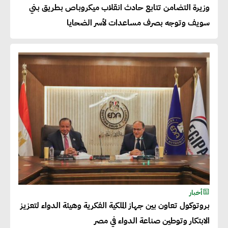
وزيرة التضامن تتابع حادث انقلاب ميكروباص بطريق بني
تسعى لرفع نسبة صادراتها إلى
سويف وتوجه بصرف مساعدات لأسر الضحايا
50% من حجم إنتاجها
عصام النجار : القطاع الخاص هو
قاطرة التنمية في مصر
خالد أبو المكارم : نستهدف زيادة
حجم الصادرات المصرية إلى 140
مليار دولار خلال السنوات المقبلة
أحمد كمال : فتح أسواق جديدة
أخبار
للصادرات المصرية يتطلب الاهتمام
بروتوكول تعاون بين جهاز الملكية الفكرية وهيئة الدواء لتعزيز
بالمنتجات ومراعاة المواصفات
الابتكار وتوطين صناعة الدواء في مصر
العالمية