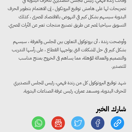
وقالت رندة فهمي، رئيس المجلس التصديري للحرف اليدوية في
تصريحات لها على هامش توقيع البروتكول ، إن الاهتمام بتطوير الحرف
اليدوية سيسهم بشكل كبير في النهوض بالاقتصاد المصرى ، كذلك
التسويق سياحيا لمصر عن طريق تصنيع منتجات تعبر عن التُراث المصري.
مجلس الوزراء: تراجع معدل
وأوضحت رندة ، أن بروتوكول التعاون بين المجلس والغرفة ، سيسهم
البطالة في مصر إلى 5.8% خلال
بشكل كبير في حل المشكلات التي يواجهها القطاع ، على رأسها التدريب
الربع الثاني من 2026
والتصميم والعمالة المؤهلة، مما يساهم فى الخروج بمنتج مناسب
للتصدير.
وزير الصناعة يبحث مع البرازيل و
شهد توقيع البروتوكول كل من رندة فهمي، رئيس المجلس التصديري
الصين تعزيز الشراكات الصناعية
للحرف اليدوية، ومسعد عمران، رئيس غرفة الصناعات اليدوية.
وجذب استثمارات جديدة إلى مصر
شارك الخبر
التعليم العالي: استمرار تسجيل
رغبات المرحلة الأولى.. والوزارة تدعو
الطلاب إلى سرعة التسجيل وعدم