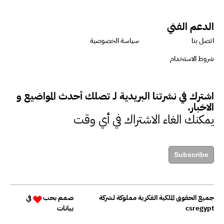
الدعم الفني
دينا مختار : نعمل مع الحكومات في
اتصل بنا
سياسة الخصوصية
الإصلاح والتمويل
شروط الاستخدام
بشارة يؤكد على ضرورة تنفيذ
اشترك في نشرتنا البريدية لـ تصلك أحدث المواضيع و
المشروعات بشكل يراعي الأثر البيئي
الاخبار.
والاجتماعي
يمكنك الغاء الاشتراك في أي وقت
حزين : التمويل عنصر مهم في
Subscribe
مواجهة التحديات البيئية
جميع الحقوق الملكية الفكرية مملوكة لشركة
صمم بحب
في
داليا عبد القادر: التركيز على
csregypt
بيانات
الاقتصاد منخفض الكربون أصبح