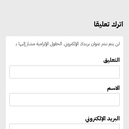
الانتظار حتى نهاية المرحلة
اترك تعليقا
رئيس الوزراء يستقبل المدير العام
لمنظمة اليونسكو
لن يتم نشر عنوان بريدك الإلكتروني.
الحقول الإلزامية مشار إليها بـ
“القومي للأشخاص ذوي الإعاقة”
التعليق
يعمل على تطوير موقعه الإلكتروني
ليصبح منصة رقمية متكاملة تدعم
حوكمة ملف الإعاقة في مصر
الاسم
إيفل تستثمر ما يصل إلى 130
مليون جنيه إسترليني لدعم توسع
البريد الإلكتروني
“بي إس آر” في مشروعات الطاقة