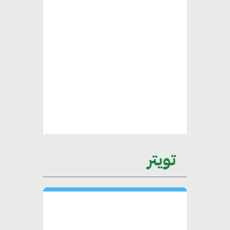
محمد الصرف : تحقيق الاستدامة
يتطلب تعاونًا وثيقًا بين جميع
الأطراف المعنية
عمرو نادر : سلاسل التوريد
الخضراء العمود الفقري
لاستراتيجية مصر في مواجهة
التغيرات المناخية وتحقيق التنمية
المستدامة
تويتر
محمد حكيم : التجاري الدولي يتلقى
طلبات متزايدة من الشركات
العقارية لاعتماد معايير دعم المباني
الخضراء