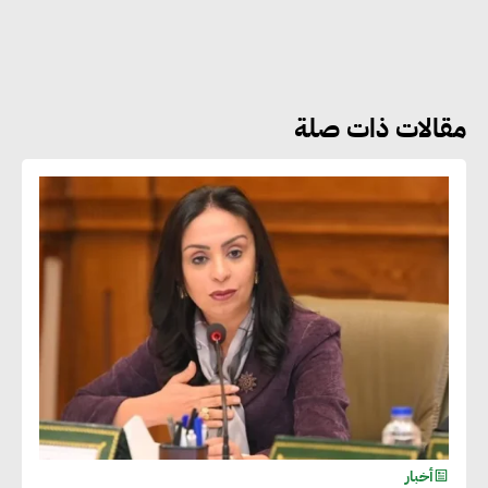
هشام الجمل : مصر شهدت نقلة
نوعية غير عادية في الطاقة المتجددة
مقالات ذات صلة
جوج ريديل : ستفرض تعريفة على
المنتجات كثيفة الكربون المصدرة
للاتحاد الأوروبي بداية من يناير
2026
أحمد وفيق : الشركات بحاجة
للحصول على الشهادات التي تتيح
لها التصدير وتؤكد التزامها
بالاستدامة
شريف الصياد : شركات عديدة
أخبار