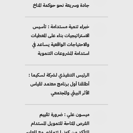
جادة وسريعة نحو حوكمة المناخ
خبراء تنمية مستدامة : تأسيس
الاستراتيجيات بناء على المعطيات
والاحتياجات الواقعية يساعد في
استدامة المشروعات التنموية
الرئيس التنفيذي لشركة لسكيما :
أطلقنا أول برنامج معتمد لقياس
الأثر البيئي والمجتمعي
ميسون علي : ضرورة تقييم
الفرص المتاحة للتمويل المستدام
للتأكد من كونها تتماشى مع المعايير