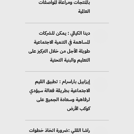
بالمنتجات ومراعاة المواصفات
العالمية
دينا الكيالي : يمكن للشركات
المساهمة في التنمية الاجتماعية
طويلة الأجل من خلال التركيز على
التعليم والبنية التحتية
إيزابيل باراسرام : تطبيق القيم
الاجتماعية بطريقة فعالة سيؤدي
لرفاهية وسعادة الجميع على
كوكب الأرض
راشا القلي :ضرورة اتخاذ خطوات