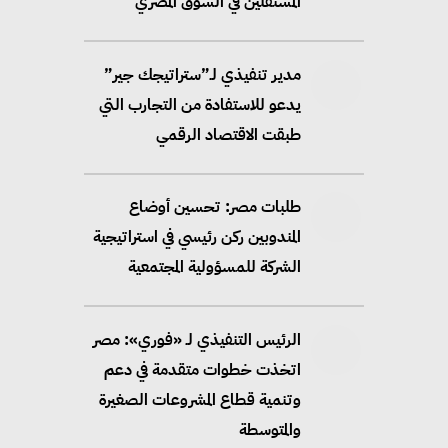
المستقلين في السوق المصري
مدير تنفيذي لـ”ستراتيجك جير”
يدعو للاستفادة من التجارب التي
طبقت الاقتصاد الرقمي
طلبات مصر: تحسين أوضاع
المندوبين ركن رئيسي في استراتيجية
الشركة للمسؤولية المجتمعية
الرئيس التنفيذي لـ «فوري»: مصر
اتخذت خطوات متقدمة في دعم
وتنمية قطاع المشروعات الصغيرة
والمتوسطة