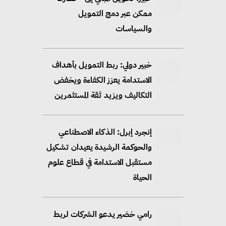
ممكن عبر دمج التمويل
والسياسات
خبير دولي: ربط التمويل بأهداف
الاستدامة يعزز الكفاءة ويخفض
التكاليف ويزيد ثقة المستثمرين
إنجرد إبرل: الذكاء الاصطناعي
والحوكمة الرشيدة يعيدان تشكيل
مستقبل الاستدامة في قطاع علوم
الحياة
رامي خضير يدعو الشركات لربط