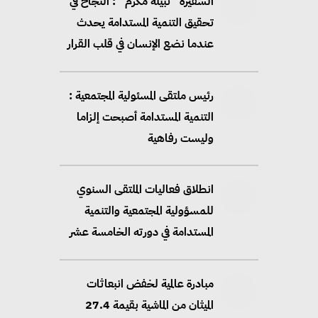
السفيرة “نبيلة مكرم” : النجاح في
تحقيق التنمية المستدامة يحدث
عندما نضع الإنسان في قلب القرار
رئيس ملتقى المسئولية المجتمعية :
التنمية المستدامة أصبحت إلزاما
وليست رفاهية
انطلاق فعاليات الملتقى السنوي
للمسؤولية المجتمعية والتنمية
المستدامة في دورته الخامسة عشر
مبادرة عالمية لخفض انبعاثات
الميثان من الماشية بقيمة 27.4