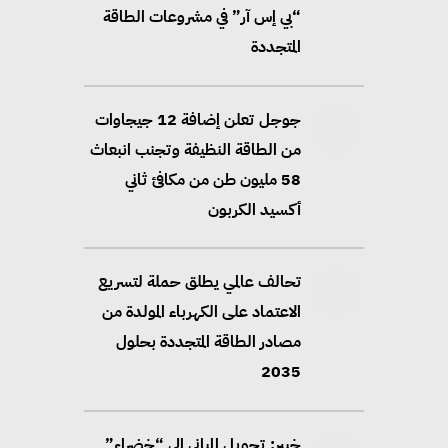
“بي إس آر” في مشروعات الطاقة
المتجددة
جوجل تعلن إضافة 12 جيجاوات
من الطاقة النظيفة وتجنب انبعاث
58 مليون طن من مكافئ ثاني
أكسيد الكربون
تحالف عالمي يطلق حملة لتسريع
الاعتماد على الكهرباء المولدة من
مصادر الطاقة المتجددة بحلول
2035
خبير: تحويل المباني إلى “خضراء”