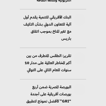
الكربونية وكفاءة الطاقة
البنك الأفريقي للتنمية يقدم أول
آلية للتعاون الدولي بشأن التكيف
مع تغير المناخ بموجب اتفاق
باريس
تقرير: الطقس المتطرف من بين
أكبر المخاطر العالمية على مدار 10
سنوات للعام الثاني على التوالي
البورصة المصرية ضمن أربع
بورصات أفريقية على أجندة
“GRI” كأفضل نموذج لتطبيق