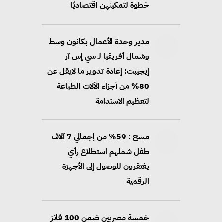
خطوة لتمكينهن اقتصاديًا
مدير وحدة الأعمال بكانون وسط
وشمال أفريقيا لـ سي إس آر
إيجيبت: إعادة تدوير ما لايقل عن
80% من أجزاء الآلات الطباعة
لتعظيم الاستدامة
مسح : 59% من إجمالي 7 آلاف
طفل شملهم استطلاع رأي
يفتقرون للوصول إلى الأجهزة
الرقمية
خمسة مصريين ضمن 100 فائز