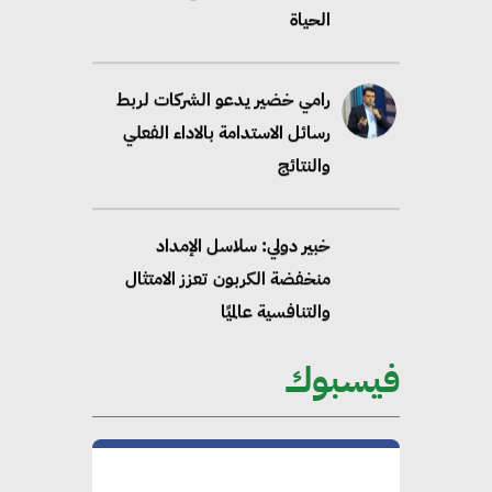
الحياة
رامي خضير يدعو الشركات لربط
رسائل الاستدامة بالاداء الفعلي
والنتائج
خبير دولي: سلاسل الإمداد
منخفضة الكربون تعزز الامتثال
والتنافسية عالميًا
فيسبوك
“وزيرة البيئة الدكتورة ياسمين
فؤاد”.. منصب رفيع يعكس المكانة
التي باتت تحتلها الكفاءات المصرية
على الساحة الدولية