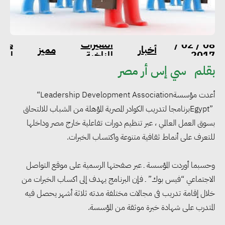
التغيرات
منا
08 / 02 /
أخبار
مميز
2017
المناخية
الحي
بقلم
سي إس أر مصر
أعدت مؤسسة
“Leadership Development Association
Egypt”
برنامجا لتدريب الكوادر المصرية المؤهلة من الشباب للالتحاق
بسوق العمل العالمي ، عبر تنظيم دورات تفاعلية خارج مصر وداخلها
للتعرف على أنماط ثقافية متنوعة واكتساب الخبرات
.
وحسبما أوردت المؤسسة ـ عبر صفحتها الرسمية على موقع التواصل
الاجتماعي “فيس بوك” ـ فإن البرنامج يهدف إلى اكساب الخبرات من
خلال إقامة تدريب فى مجالات مختلفة مدته ثلاثة أشهر يحصل فيه
المتدرب على شهادة خبرة موثقة من المؤسسة
.