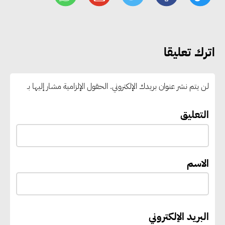
وجذب استثمارات جديدة إلى مصر
التعليم العالي: استمرار تسجيل
اترك تعليقا
رغبات المرحلة الأولى.. والوزارة تدعو
الطلاب إلى سرعة التسجيل وعدم
لن يتم نشر عنوان بريدك الإلكتروني.
الحقول الإلزامية مشار إليها بـ
الانتظار حتى نهاية المرحلة
التعليق
رئيس الوزراء يستقبل المدير العام
لمنظمة اليونسكو
الاسم
“القومي للأشخاص ذوي الإعاقة”
يعمل على تطوير موقعه الإلكتروني
ليصبح منصة رقمية متكاملة تدعم
البريد الإلكتروني
حوكمة ملف الإعاقة في مصر