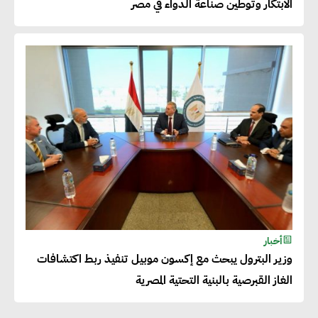
الابتكار وتوطين صناعة الدواء في مصر
أحمد كمال : فتح أسواق جديدة
للصادرات المصرية يتطلب الاهتمام
بالمنتجات ومراعاة المواصفات
العالمية
دينا الكيالي : يمكن للشركات
المساهمة في التنمية الاجتماعية
طويلة الأجل من خلال التركيز على
التعليم والبنية التحتية
أخبار
وزير البترول يبحث مع إكسون موبيل تنفيذ ربط اكتشافات
إيزابيل باراسرام : تطبيق القيم
الغاز القبرصية بالبنية التحتية المصرية
الاجتماعية بطريقة فعالة سيؤدي
لرفاهية وسعادة الجميع على