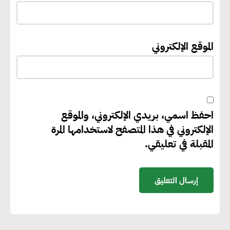
إيفل تستثمر ما يصل إلى 130
الموقع الإلكتروني
مليون جنيه إسترليني لدعم توسع
“بي إس آر” في مشروعات الطاقة
المتجددة
احفظ اسمي، بريدي الإلكتروني، والموقع
جوجل تعلن إضافة 12 جيجاوات
الإلكتروني في هذا المتصفح لاستخدامها المرة
من الطاقة النظيفة وتجنب انبعاث
المقبلة في تعليقي.
58 مليون طن من مكافئ ثاني
أكسيد الكربون
تحالف عالمي يطلق حملة لتسريع
الاعتماد على الكهرباء المولدة من