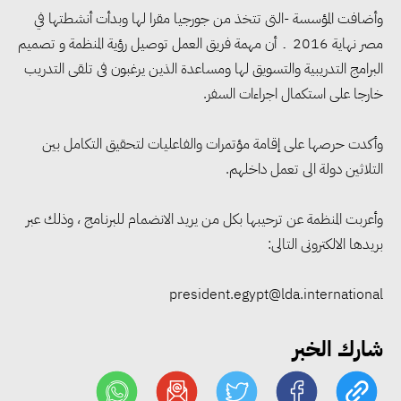
وأضافت المؤسسة -التى تتخذ من جورجيا مقرا لها وبدأت أنشطتها في
مصر نهاية 2016 ـ أن مهمة فريق العمل توصيل رؤية المنظمة و تصميم
البرامج التدريبية والتسويق لها ومساعدة الذين يرغبون فى تلقى التدريب
خارجا على استكمال اجراءات السفر
.
وأكدت حرصها على إقامة مؤتمرات والفاعليات لتحقيق التكامل بين
التلاثين دولة الى تعمل داخلهم
.
وأعربت المنظمة عن ترحيبها بكل من يريد الانضمام للبرنامج ، وذلك عبر
بريدها الالكترونى التالى
:
مجلس الوزراء: تراجع معدل
البطالة في مصر إلى 5.8% خلال
president.egypt@lda.international
الربع الثاني من 2026
شارك الخبر
وزير الصناعة يبحث مع البرازيل و
الصين تعزيز الشراكات الصناعية