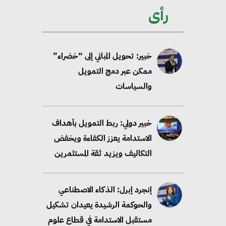
مصادر الطاقة المتجددة بحلول
رأى
2035
خبير: تحويل المباني إلى “خضراء”
ممكن عبر دمج التمويل
والسياسات
خبير دولي: ربط التمويل بأهداف
الاستدامة يعزز الكفاءة ويخفض
التكاليف ويزيد ثقة المستثمرين
إنجرد إبرل: الذكاء الاصطناعي
والحوكمة الرشيدة يعيدان تشكيل
مستقبل الاستدامة في قطاع علوم