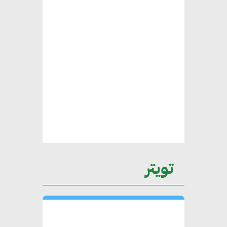
محلب : المباني الخضراء إضافة
هامة للسوق المصري
محمد الصرف : تحقيق الاستدامة
يتطلب تعاونًا وثيقًا بين جميع
الأطراف المعنية
عمرو نادر : سلاسل التوريد
تويتر
الخضراء العمود الفقري
لاستراتيجية مصر في مواجهة
التغيرات المناخية وتحقيق التنمية
المستدامة