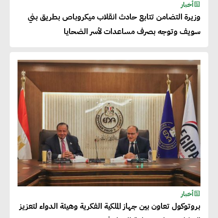
للحصول على الشهادات التي تتيح
أخبار
وزيرة التضامن تتابع حادث انقلاب ميكروباص بطريق بني
لها التصدير وتؤكد التزامها
سويف وتوجه بصرف مساعدات لأسر الضحايا
بالاستدامة
شريف الصياد : شركات عديدة
تسعى لرفع نسبة صادراتها إلى
50% من حجم إنتاجها
عصام النجار : القطاع الخاص هو
قاطرة التنمية في مصر
خالد أبو المكارم : نستهدف زيادة
أخبار
حجم الصادرات المصرية إلى 140
بروتوكول تعاون بين جهاز الملكية الفكرية وهيئة الدواء لتعزيز
مليار دولار خلال السنوات المقبلة