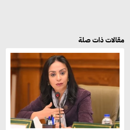
أماني عرفة : الاستدامة لم تعد خيارا
بل ضرورة أساسية لتحقيق التطور
والنمو
مقالات ذات صلة
هشام الجمل : مصر شهدت نقلة
نوعية غير عادية في الطاقة المتجددة
جوج ريديل : ستفرض تعريفة على
المنتجات كثيفة الكربون المصدرة
للاتحاد الأوروبي بداية من يناير
2026
أحمد وفيق : الشركات بحاجة