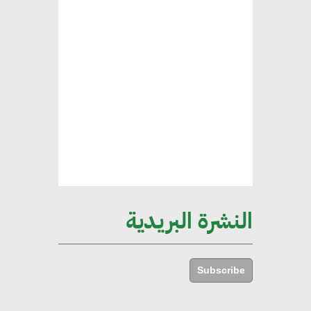
محمد حكيم : التجاري الدولي يتلقى
طلبات متزايدة من الشركات
العقارية لاعتماد معايير دعم المباني
الخضراء
هند فروح : قطاع التشييد والبناء
ركيزة أساسية في حجم الناتج المحلي
الإجمالي المصري
النشرة البريدية
إليني بوليخرونيادو : البنية التحتية
مستدامة ليس لها آثار سلبية على
Subscribe
الأبنية والمجتمعات