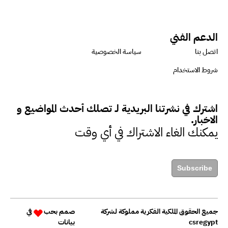
ميسون علي : ضرورة تقييم
الدعم الفني
الفرص المتاحة للتمويل المستدام
اتصل بنا
سياسة الخصوصية
للتأكد من كونها تتماشى مع المعايير
شروط الاستخدام
الدولية
اشترك في نشرتنا البريدية لـ تصلك أحدث المواضيع و
دينا مختار : نعمل مع الحكومات في
الاخبار.
الإصلاح والتمويل
يمكنك الغاء الاشتراك في أي وقت
بشارة يؤكد على ضرورة تنفيذ
Subscribe
المشروعات بشكل يراعي الأثر البيئي
والاجتماعي
جميع الحقوق الملكية الفكرية مملوكة لشركة
صمم بحب
في
csregypt
بيانات