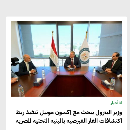
أحمد وفيق : الشركات بحاجة للحصول
على الشهادات التي تتيح لها التصدير
وتؤكد التزامها بالاستدامة
شريف الصياد : شركات عديدة تسعى لرفع
نسبة صادراتها إلى 50% من حجم إنتاجها
عصام النجار : القطاع الخاص هو قاطرة
التنمية في مصر
أخبار
خالد أبو المكارم : نستهدف زيادة حجم
وزير البترول يبحث مع إكسون موبيل تنفيذ ربط
الصادرات المصرية إلى 140 مليار دولار خلال
اكتشافات الغاز القبرصية بالبنية التحتية المصرية
السنوات المقبلة