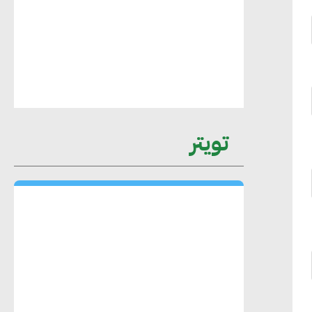
عمرو نادر : سلاسل التوريد الخضراء
العمود الفقري لاستراتيجية مصر في مواجهة
التغيرات المناخية وتحقيق التنمية المستدامة
محمد حكيم : التجاري الدولي يتلقى طلبات
تويتر
متزايدة من الشركات العقارية لاعتماد
معايير دعم المباني الخضراء
هند فروح : قطاع التشييد والبناء ركيزة
أساسية في حجم الناتج المحلي الإجمالي
المصري
إليني بوليخرونيادو : البنية التحتية