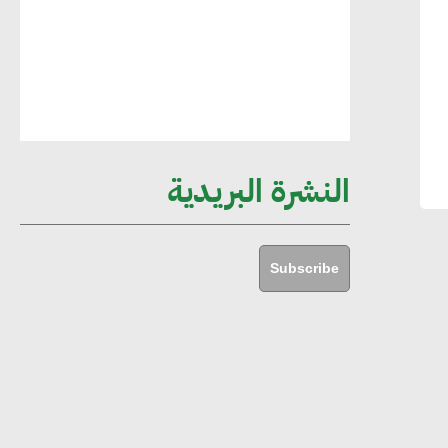
مستدامة ليس لها آثار سلبية على الأبنية
والمجتمعات
أماني عرفة : الاستدامة لم تعد خيارا بل
ضرورة أساسية لتحقيق التطور والنمو
النشرة البريدية
هشام الجمل : مصر شهدت نقلة نوعية
غير عادية في الطاقة المتجددة
Subscribe
جوج ريديل : ستفرض تعريفة على
المنتجات كثيفة الكربون المصدرة للاتحاد
الأوروبي بداية من يناير 2026