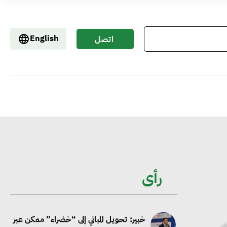
إيفل تستثمر ما يصل إلى 130 مليون جنيه
إسترليني لدعم توسع “بي إس آر” في
English
اتصل
مشروعات الطاقة المتجددة
بنا
جوجل تعلن إضافة 12 جيجاوات من
الطاقة النظيفة وتجنب انبعاث 58 مليون
طن من مكافئ ثاني أكسيد الكربون
تحالف عالمي يطلق حملة لتسريع الاعتماد
على الكهرباء المولدة من مصادر الطاقة
رأى
المتجددة بحلول 2035
خبير: تحويل المباني إلى “خضراء” ممكن عبر