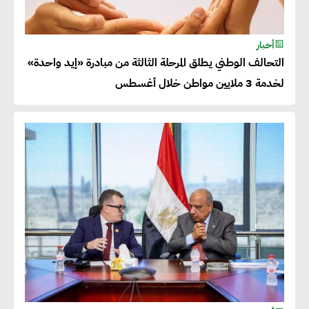
خبراء تنمية مستدامة : تأسيس
أخبار
التحالف الوطني يطلق المرحلة الثالثة من مبادرة «إيد واحدة»
الاستراتيجيات بناء على المعطيات
لخدمة 3 ملايين مواطن خلال أغسطس
والاحتياجات الواقعية يساعد في
استدامة المشروعات التنموية
الرئيس التنفيذي لشركة لسكيما :
أطلقنا أول برنامج معتمد لقياس
الأثر البيئي والمجتمعي
ميسون علي : ضرورة تقييم
الفرص المتاحة للتمويل المستدام
للتأكد من كونها تتماشى مع المعايير