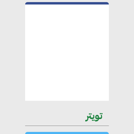
هشام الجمل : مصر شهدت نقلة
نوعية غير عادية في الطاقة المتجددة
جوج ريديل : ستفرض تعريفة على
المنتجات كثيفة الكربون المصدرة
للاتحاد الأوروبي بداية من يناير
2026
أحمد وفيق : الشركات بحاجة
للحصول على الشهادات التي تتيح
لها التصدير وتؤكد التزامها
تويتر
بالاستدامة