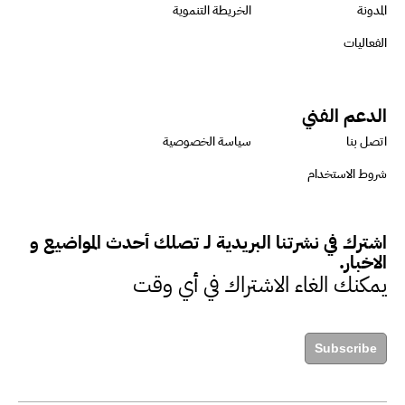
المدونة
الخريطة التنموية
منية عتيقة : ثورة التحول الرقمي
الفعاليات
تخدم تحقيق أهداف التنمية
المستدامة
الدعم الفني
اتصل بنا
سياسة الخصوصية
ميرت ديدباس : المسؤولية
شروط الاستخدام
المجتمعية والاستدامة باتت شيئا
بالغ الأهمية في العصر الحالي
اشترك في نشرتنا البريدية لـ تصلك أحدث المواضيع و
الاخبار.
يمكنك الغاء الاشتراك في أي وقت
الرئيس التنفيذي لمجموعة براونلي
: المنظمات التي تحدد أهدافها
المتعلقة بالاستدامة تحقق 29%
Subscribe
نموا في أرباحها