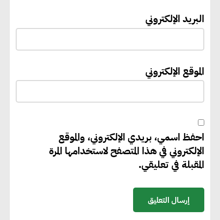
والنتائج
البريد الإلكتروني
خبير دولي: سلاسل الإمداد
منخفضة الكربون تعزز الامتثال
الموقع الإلكتروني
والتنافسية عالميًا
“وزيرة البيئة الدكتورة ياسمين
فؤاد”.. منصب رفيع يعكس المكانة
احفظ اسمي، بريدي الإلكتروني، والموقع
التي باتت تحتلها الكفاءات المصرية
الإلكتروني في هذا المتصفح لاستخدامها المرة
على الساحة الدولية
المقبلة في تعليقي.
محلب : المباني الخضراء إضافة
هامة للسوق المصري