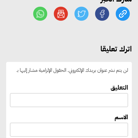
ممكن عبر دمج التمويل
والسياسات
خبير دولي: ربط التمويل بأهداف
الاستدامة يعزز الكفاءة ويخفض
اترك تعليقا
التكاليف ويزيد ثقة المستثمرين
لن يتم نشر عنوان بريدك الإلكتروني.
الحقول الإلزامية مشار إليها بـ
إنجرد إبرل: الذكاء الاصطناعي
والحوكمة الرشيدة يعيدان تشكيل
التعليق
مستقبل الاستدامة في قطاع علوم
الحياة
الاسم
رامي خضير يدعو الشركات لربط
رسائل الاستدامة بالاداء الفعلي