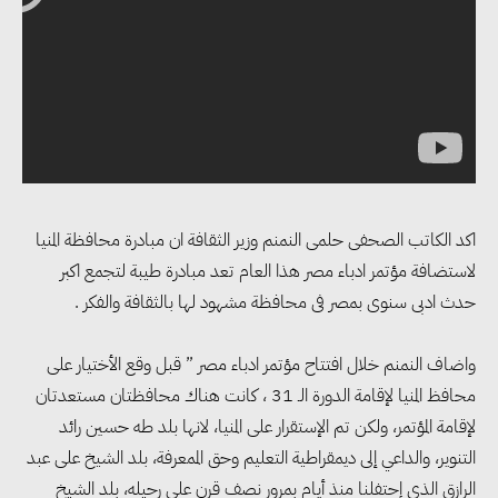
التجارة والاستثمارات والتعاون في
الطاقة.. ومقترح لتحويل مصر إلى
مركز إقليمي لتموين السفن
بالوقود منخفض الكربون
«التنمية المحلية والبيئة» تعلن
اكد الكاتب الصحفى حلمى النمنم وزير الثقافة ان مبادرة محافظة المنيا
الانتهاء من المخطط التفصيلي
لاستضافة مؤتمر ادباء مصر هذا العام تعد مبادرة طيبة لتجمع اكبر
لمدينتي المنيا ويوسف الصديق
حدث ادبى سنوى بمصر فى محافظة مشهود لها بالثقافة والفكر .
لتعزيز التنمية العمرانية وضبط
النمو الحضري
واضاف النمنم خلال افتتاح مؤتمر ادباء مصر ” قبل وقع الأختيار على
محافظ المنيا لإقامة الدورة الـ 31 ، كانت هناك محافظتان مستعدتان
إيفل تستثمر ما يصل إلى 130
لإقامة المؤتمر، ولكن تم الإستقرار على المنيا، لانها بلد طه حسين رائد
مليون جنيه إسترليني لدعم توسع
التنوير، والداعي إلى ديمقراطية التعليم وحق الممعرفة، بلد الشيخ على عبد
“بي إس آر” في مشروعات الطاقة
الرازق الذي إحتفلنا منذ أيام بمرور نصف قرن على رحيله، بلد الشيخ