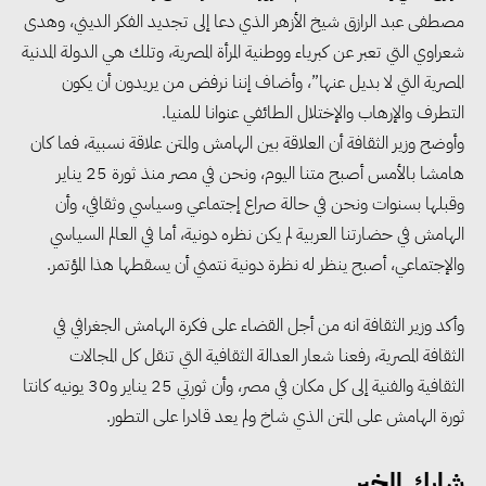
مصطفى عبد الرازق شيخ الأزهر الذي دعا إلى تجديد الفكر الديني، وهدى
المتجددة
شعراوي التي تعبر عن كبرياء ووطنية المرأة المصرية، وتلك هي الدولة المدنية
المصرية التي لا بديل عنها”، وأضاف إننا نرفض من يريدون أن يكون
جوجل تعلن إضافة 12 جيجاوات
التطرف والإرهاب والإختلال الطائفي عنوانا للمنيا.
من الطاقة النظيفة وتجنب انبعاث
وأوضح وزير الثقافة أن العلاقة بين الهامش والمتن علاقة نسبية، فما كان
58 مليون طن من مكافئ ثاني
هامشا بالأمس أصبح متنا اليوم، ونحن في مصر منذ ثورة 25 يناير
أكسيد الكربون
وقبلها بسنوات ونحن في حالة صراع إجتماعي وسياسي وثقافي، وأن
الهامش في حضارتنا العربية لم يكن نظره دونية، أما في العالم السياسي
والإجتماعي، أصبح ينظر له نظرة دونية نتمني أن يسقطها هذا المؤتمر.
تحالف عالمي يطلق حملة لتسريع
الاعتماد على الكهرباء المولدة من
وأكد وزير الثقافة انه من أجل القضاء على فكرة الهامش الجغرافي في
مصادر الطاقة المتجددة بحلول
الثقافة المصرية، رفعنا شعار العدالة الثقافية التي تنقل كل المجالات
2035
الثقافية والفنية إلى كل مكان في مصر، وأن ثورتي 25 يناير و30 يونيه كانتا
ثورة الهامش على المتن الذي شاخ ولم يعد قادرا على التطور.
خبير: تحويل المباني إلى “خضراء”
شارك الخبر