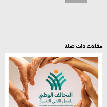
العالمية
دينا الكيالي : يمكن للشركات
المساهمة في التنمية الاجتماعية
طويلة الأجل من خلال التركيز على
التعليم والبنية التحتية
مقالات ذات صلة
إيزابيل باراسرام : تطبيق القيم
الاجتماعية بطريقة فعالة سيؤدي
لرفاهية وسعادة الجميع على
كوكب الأرض
راشا القلي :ضرورة اتخاذ خطوات
جادة وسريعة نحو حوكمة المناخ