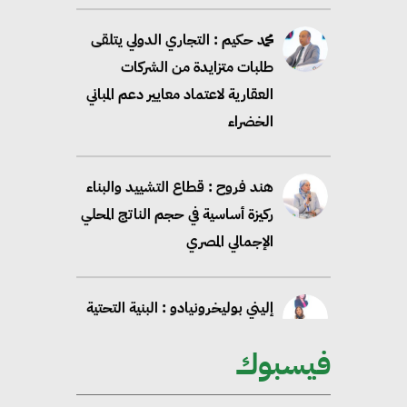
الخضراء
هند فروح : قطاع التشييد والبناء
ركيزة أساسية في حجم الناتج المحلي
الإجمالي المصري
إليني بوليخرونيادو : البنية التحتية
مستدامة ليس لها آثار سلبية على
الأبنية والمجتمعات
أماني عرفة : الاستدامة لم تعد خيارا
بل ضرورة أساسية لتحقيق التطور
فيسبوك
والنمو