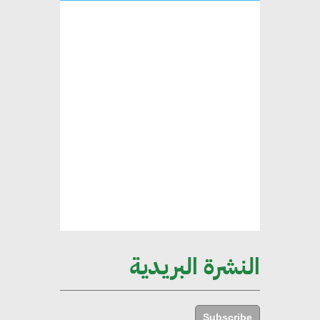
شريف الصياد : شركات عديدة
تسعى لرفع نسبة صادراتها إلى
50% من حجم إنتاجها
عصام النجار : القطاع الخاص هو
قاطرة التنمية في مصر
خالد أبو المكارم : نستهدف زيادة
حجم الصادرات المصرية إلى 140
مليار دولار خلال السنوات المقبلة
النشرة البريدية
أحمد كمال : فتح أسواق جديدة
للصادرات المصرية يتطلب الاهتمام
بالمنتجات ومراعاة المواصفات
Subscribe