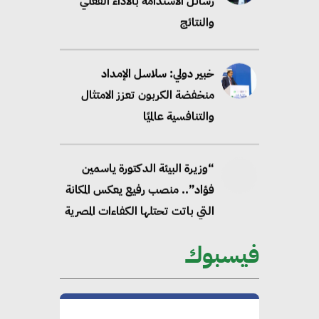
رسائل الاستدامة بالاداء الفعلي
والنتائج
خبير دولي: سلاسل الإمداد
منخفضة الكربون تعزز الامتثال
والتنافسية عالميًا
“وزيرة البيئة الدكتورة ياسمين
فؤاد”.. منصب رفيع يعكس المكانة
التي باتت تحتلها الكفاءات المصرية
على الساحة الدولية
فيسبوك
محلب : المباني الخضراء إضافة
هامة للسوق المصري