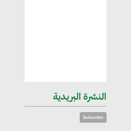
الخضراء
هند فروح : قطاع التشييد والبناء
ركيزة أساسية في حجم الناتج المحلي
الإجمالي المصري
إليني بوليخرونيادو : البنية التحتية
مستدامة ليس لها آثار سلبية على
الأبنية والمجتمعات
النشرة البريدية
أماني عرفة : الاستدامة لم تعد خيارا
بل ضرورة أساسية لتحقيق التطور
Subscribe
والنمو