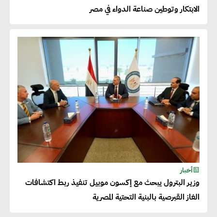
بالمنتجات ومراعاة المواصفات
الابتكار وتوطين صناعة الدواء في مصر
العالمية
دينا الكيالي : يمكن للشركات
المساهمة في التنمية الاجتماعية
طويلة الأجل من خلال التركيز على
التعليم والبنية التحتية
إيزابيل باراسرام : تطبيق القيم
الاجتماعية بطريقة فعالة سيؤدي
لرفاهية وسعادة الجميع على
أخبار
كوكب الأرض
وزير البترول يبحث مع إكسون موبيل تنفيذ ربط اكتشافات
الغاز القبرصية بالبنية التحتية المصرية
راشا القلي :ضرورة اتخاذ خطوات