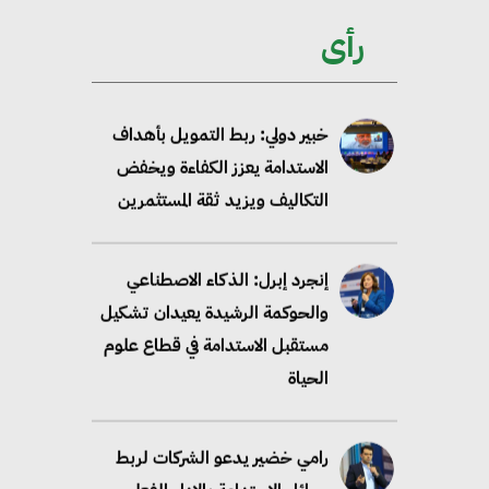
ممكن عبر دمج التمويل
رأى
والسياسات
خبير دولي: ربط التمويل بأهداف
الاستدامة يعزز الكفاءة ويخفض
التكاليف ويزيد ثقة المستثمرين
إنجرد إبرل: الذكاء الاصطناعي
والحوكمة الرشيدة يعيدان تشكيل
مستقبل الاستدامة في قطاع علوم
الحياة
رامي خضير يدعو الشركات لربط