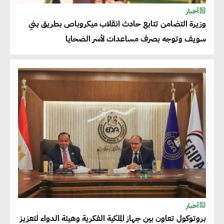
شريف الصياد : شركات عديدة
أخبار
وزيرة التضامن تتابع حادث انقلاب ميكروباص بطريق بني
تسعى لرفع نسبة صادراتها إلى
سويف وتوجه بصرف مساعدات لأسر الضحايا
50% من حجم إنتاجها
عصام النجار : القطاع الخاص هو
قاطرة التنمية في مصر
خالد أبو المكارم : نستهدف زيادة
حجم الصادرات المصرية إلى 140
مليار دولار خلال السنوات المقبلة
أحمد كمال : فتح أسواق جديدة
أخبار
للصادرات المصرية يتطلب الاهتمام
بروتوكول تعاون بين جهاز الملكية الفكرية وهيئة الدواء لتعزيز