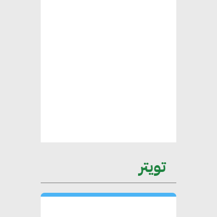
محمد الصرف : تحقيق الاستدامة
يتطلب تعاونًا وثيقًا بين جميع
الأطراف المعنية
عمرو نادر : سلاسل التوريد
الخضراء العمود الفقري
لاستراتيجية مصر في مواجهة
التغيرات المناخية وتحقيق التنمية
المستدامة
تويتر
محمد حكيم : التجاري الدولي يتلقى
طلبات متزايدة من الشركات
العقارية لاعتماد معايير دعم المباني