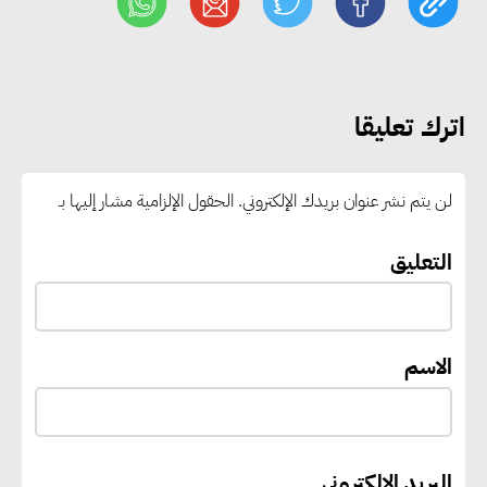
رغبات المرحلة الأولى.. والوزارة تدعو
الطلاب إلى سرعة التسجيل وعدم
الانتظار حتى نهاية المرحلة
اترك تعليقا
رئيس الوزراء يستقبل المدير العام
لمنظمة اليونسكو
لن يتم نشر عنوان بريدك الإلكتروني.
الحقول الإلزامية مشار إليها بـ
“القومي للأشخاص ذوي الإعاقة”
التعليق
يعمل على تطوير موقعه الإلكتروني
ليصبح منصة رقمية متكاملة تدعم
حوكمة ملف الإعاقة في مصر
الاسم
إيفل تستثمر ما يصل إلى 130
مليون جنيه إسترليني لدعم توسع
البريد الإلكتروني