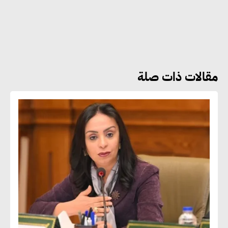
هشام الجمل : مصر شهدت نقلة
نوعية غير عادية في الطاقة المتجددة
مقالات ذات صلة
جوج ريديل : ستفرض تعريفة على
المنتجات كثيفة الكربون المصدرة
للاتحاد الأوروبي بداية من يناير
2026
أحمد وفيق : الشركات بحاجة
للحصول على الشهادات التي تتيح
لها التصدير وتؤكد التزامها
بالاستدامة