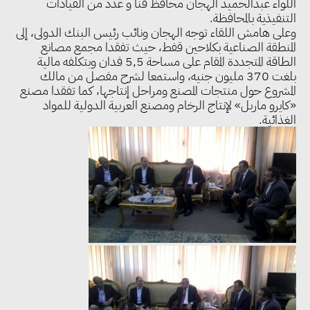
اللواء عبدالحميد الهجان محافظ قنا و عدد من القيادات
التنفيذية بالمحافظة.
وعلى هامش اللقاء توجه الهجان ونائب رئيس البنك الدولى، إلى
المنطقة الصناعية بكلاحين قفط، حيث تفقدا مجمع مصانع
الطاقة المتجددة المقام على مساحة 5,5 فدان وبتكلفه مالية
بلغت 370 مليون جنيه، واستمعا لشرح مفصل من مالك
المشروع حول منتجات المصنع ومراحل إنتاجها، كما تفقدا مصنع
«كايرو ماربل» لإنتاج الرخام ومصنع العربية الدولية للمواد
الغذائية.