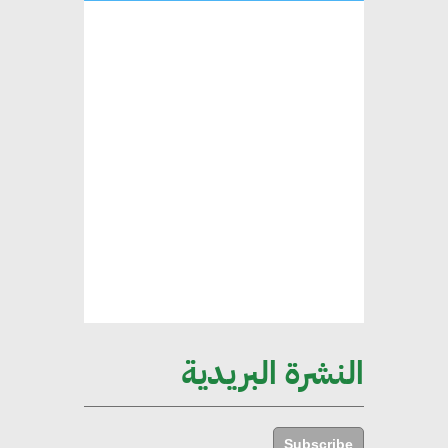
التغيرات المناخية وتحقيق التنمية
المستدامة
محمد حكيم : التجاري الدولي يتلقى
طلبات متزايدة من الشركات
العقارية لاعتماد معايير دعم المباني
الخضراء
هند فروح : قطاع التشييد والبناء
ركيزة أساسية في حجم الناتج المحلي
الإجمالي المصري
النشرة البريدية
إليني بوليخرونيادو : البنية التحتية
مستدامة ليس لها آثار سلبية على
Subscribe