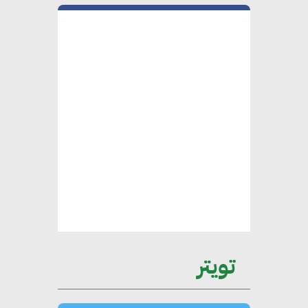
التي باتت تحتلها الكفاءات المصرية
على الساحة الدولية
محلب : المباني الخضراء إضافة
هامة للسوق المصري
محمد الصرف : تحقيق الاستدامة
يتطلب تعاونًا وثيقًا بين جميع
الأطراف المعنية
عمرو نادر : سلاسل التوريد
تويتر
الخضراء العمود الفقري
لاستراتيجية مصر في مواجهة