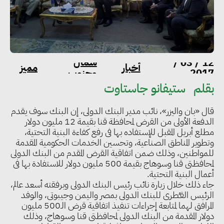
شمال
12 / 03 /
أخبار
مميز
2017
وجنوب
بقلم
ستيفانو جاستاوت
قال «بان واليزر»، نائب مدير البنك الدولى، إن البنك سوف يقدم
الدفعة الأولى من القرض لمحافظة قنا بقيمة 12 مليون دولار
مطلع أبريل المقبل للإستفاده بها فى رفع كفاءة البنية التحتية،
وتطوير المناطق الصناعية، وتحسين الخدمات الحكومية المقدمة
للمواطنين، وذلك ضمن اتفاقية القرض المقدم من البنك الدولى
لمحافظتى قنا وسوهاج بقيمة 500 مليون دولار للاستفادة بها فى
أعمال البنية التحتية.
جاء ذلك خلال زيارة نائب رئيس البنك الدولى وبرفقته أسعد عالم،
الرئيس القـُطرى للبنك الدولى بمصر واليمن وجيبوتى، والوفد
المرافق لهما لمتابعة إجراءات تنفيذ اتفاقية قرض الـ500 مليون
دولار المقدمة من البنك الدولى لمحافظتى قنا وسوهاج، وذلك