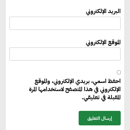
ليصبح منصة رقمية متكاملة تدعم
البريد الإلكتروني
حوكمة ملف الإعاقة في مصر
إيفل تستثمر ما يصل إلى 130
الموقع الإلكتروني
مليون جنيه إسترليني لدعم توسع
“بي إس آر” في مشروعات الطاقة
المتجددة
احفظ اسمي، بريدي الإلكتروني، والموقع
جوجل تعلن إضافة 12 جيجاوات
الإلكتروني في هذا المتصفح لاستخدامها المرة
من الطاقة النظيفة وتجنب انبعاث
المقبلة في تعليقي.
58 مليون طن من مكافئ ثاني
أكسيد الكربون