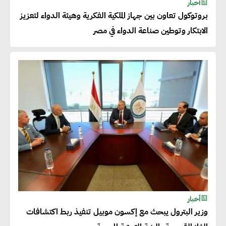
أخبار
حجم الصادرات المصرية إلى 140
بروتوكول تعاون بين جهاز الملكية الفكرية وهيئة الدواء لتعزيز
مليار دولار خلال السنوات المقبلة
الابتكار وتوطين صناعة الدواء في مصر
أحمد كمال : فتح أسواق جديدة
للصادرات المصرية يتطلب الاهتمام
بالمنتجات ومراعاة المواصفات
العالمية
دينا الكيالي : يمكن للشركات
المساهمة في التنمية الاجتماعية
طويلة الأجل من خلال التركيز على
التعليم والبنية التحتية
أخبار
وزير البترول يبحث مع إكسون موبيل تنفيذ ربط اكتشافات
إيزابيل باراسرام : تطبيق القيم