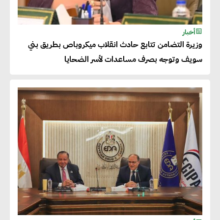
أحمد وفيق : الشركات بحاجة
للحصول على الشهادات التي تتيح
أخبار
وزيرة التضامن تتابع حادث انقلاب ميكروباص بطريق بني
لها التصدير وتؤكد التزامها
سويف وتوجه بصرف مساعدات لأسر الضحايا
بالاستدامة
شريف الصياد : شركات عديدة
تسعى لرفع نسبة صادراتها إلى
50% من حجم إنتاجها
عصام النجار : القطاع الخاص هو
قاطرة التنمية في مصر
خالد أبو المكارم : نستهدف زيادة