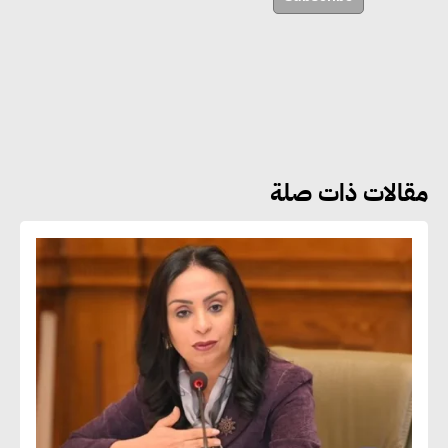
الأبنية والمجتمعات
أماني عرفة : الاستدامة لم تعد خيارا
بل ضرورة أساسية لتحقيق التطور
والنمو
مقالات ذات صلة
هشام الجمل : مصر شهدت نقلة
نوعية غير عادية في الطاقة المتجددة
جوج ريديل : ستفرض تعريفة على
المنتجات كثيفة الكربون المصدرة
للاتحاد الأوروبي بداية من يناير
2026