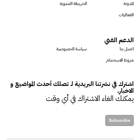
أطلقنا أول برنامج معتمد لقياس
المدونة
الخريطة التنموية
الأثر البيئي والمجتمعي
الفعاليات
ميسون علي : ضرورة تقييم
الدعم الفني
الفرص المتاحة للتمويل المستدام
اتصل بنا
سياسة الخصوصية
للتأكد من كونها تتماشى مع المعايير
شروط الاستخدام
الدولية
اشترك في نشرتنا البريدية لـ تصلك أحدث المواضيع و
دينا مختار : نعمل مع الحكومات في
الاخبار.
الإصلاح والتمويل
يمكنك الغاء الاشتراك في أي وقت
بشارة يؤكد على ضرورة تنفيذ
Subscribe
المشروعات بشكل يراعي الأثر البيئي
والاجتماعي