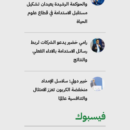
والحوكمة الرشيدة يعيدان تشكيل
مستقبل الاستدامة في قطاع علوم
الحياة
رامي خضير يدعو الشركات لربط
رسائل الاستدامة بالاداء الفعلي
والنتائج
خبير دولي: سلاسل الإمداد
منخفضة الكربون تعزز الامتثال
والتنافسية عالميًا
فيسبوك
“وزيرة البيئة الدكتورة ياسمين
فؤاد”.. منصب رفيع يعكس المكانة