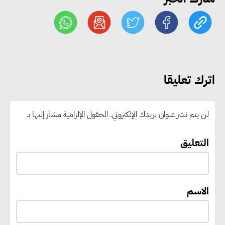
وزير الصناعة يبحث مع البرازيل و
الصين تعزيز الشراكات الصناعية
وجذب استثمارات جديدة إلى مصر
التعليم العالي: استمرار تسجيل
اترك تعليقا
رغبات المرحلة الأولى.. والوزارة تدعو
الطلاب إلى سرعة التسجيل وعدم
لن يتم نشر عنوان بريدك الإلكتروني.
الحقول الإلزامية مشار إليها بـ
الانتظار حتى نهاية المرحلة
التعليق
رئيس الوزراء يستقبل المدير العام
لمنظمة اليونسكو
الاسم
“القومي للأشخاص ذوي الإعاقة”
يعمل على تطوير موقعه الإلكتروني