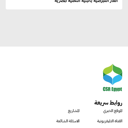
الغاز القبرصية بالبنية التحتية المصرية
الاجتماعية بطريقة فعالة سيؤدي
لرفاهية وسعادة الجميع على
كوكب الأرض
راشا القلي :ضرورة اتخاذ خطوات
جادة وسريعة نحو حوكمة المناخ
خبراء تنمية مستدامة : تأسيس
الاستراتيجيات بناء على المعطيات
والاحتياجات الواقعية يساعد في
استدامة المشروعات التنموية
روابط سريعة
الموقع الخبري
المشاريع
الرئيس التنفيذي لشركة لسكيما :
القناة التليفزيونية
الاسئلة الشائعة