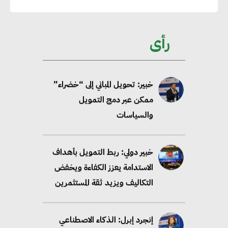
تحالف عالمي يطلق حملة لتسريع
الاعتماد على الكهرباء المولدة من
مصادر الطاقة المتجددة بحلول
رأى
2035
خبير: تحويل المباني إلى “خضراء”
ممكن عبر دمج التمويل
والسياسات
خبير دولي: ربط التمويل بأهداف
الاستدامة يعزز الكفاءة ويخفض
التكاليف ويزيد ثقة المستثمرين
إنجرد إبرل: الذكاء الاصطناعي