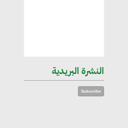
هند فروح : قطاع التشييد والبناء
ركيزة أساسية في حجم الناتج المحلي
الإجمالي المصري
إليني بوليخرونيادو : البنية التحتية
مستدامة ليس لها آثار سلبية على
الأبنية والمجتمعات
النشرة البريدية
أماني عرفة : الاستدامة لم تعد خيارا
بل ضرورة أساسية لتحقيق التطور
Subscribe
والنمو
هشام الجمل : مصر شهدت نقلة
نوعية غير عادية في الطاقة المتجددة