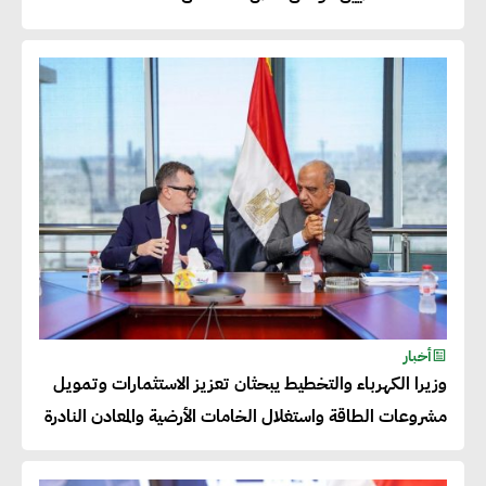
50% من حجم إنتاجها
عصام النجار : القطاع الخاص هو
قاطرة التنمية في مصر
خالد أبو المكارم : نستهدف زيادة
حجم الصادرات المصرية إلى 140
مليار دولار خلال السنوات المقبلة
أحمد كمال : فتح أسواق جديدة
أخبار
للصادرات المصرية يتطلب الاهتمام
وزيرا الكهرباء والتخطيط يبحثان تعزيز الاستثمارات وتمويل
بالمنتجات ومراعاة المواصفات
مشروعات الطاقة واستغلال الخامات الأرضية والمعادن النادرة
العالمية