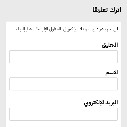
مركز إقليمي لتموين السفن
اترك تعليقا
بالوقود منخفض الكربون
لن يتم نشر عنوان بريدك الإلكتروني.
الحقول الإلزامية مشار إليها بـ
«التنمية المحلية والبيئة» تعلن
الانتهاء من المخطط التفصيلي
التعليق
لمدينتي المنيا ويوسف الصديق
لتعزيز التنمية العمرانية وضبط
النمو الحضري
الاسم
إيفل تستثمر ما يصل إلى 130
مليون جنيه إسترليني لدعم توسع
البريد الإلكتروني
“بي إس آر” في مشروعات الطاقة
المتجددة