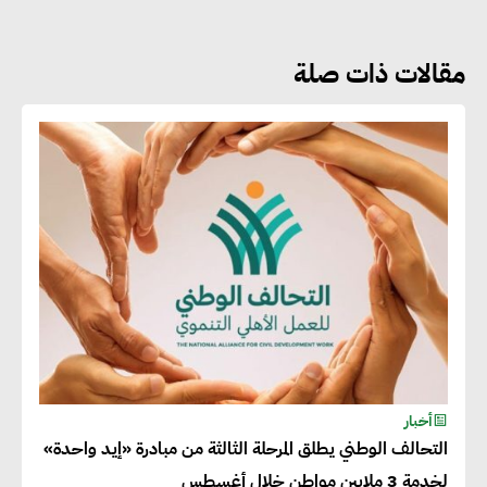
مقالات ذات صلة
جوج ريديل : ستفرض تعريفة على
المنتجات كثيفة الكربون المصدرة
للاتحاد الأوروبي بداية من يناير
2026
أحمد وفيق : الشركات بحاجة
للحصول على الشهادات التي تتيح
لها التصدير وتؤكد التزامها
بالاستدامة
شريف الصياد : شركات عديدة
أخبار
التحالف الوطني يطلق المرحلة الثالثة من مبادرة «إيد واحدة»
تسعى لرفع نسبة صادراتها إلى
لخدمة 3 ملايين مواطن خلال أغسطس