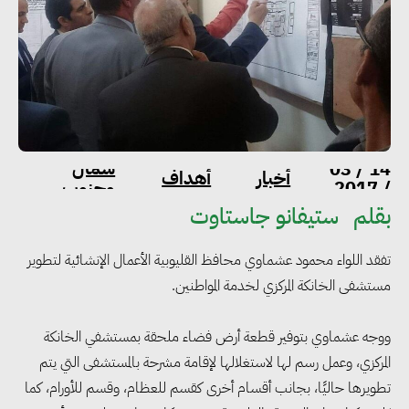
توطين
شمال
14 / 03
أخبار
أهداف
ممي
/ 2017
وجنوب
التنمية
بقلم
ستيفانو جاستاوت
تفقد اللواء محمود عشماوي محافظ القليوبية الأعمال الإنشائية لتطوير
مستشفى الخانكة المركزي لخدمة المواطنين.
ووجه عشماوي بتوفير قطعة أرض فضاء ملحقة بمستشفي الخانكة
المركزي، وعمل رسم لها لاستغلالها لإقامة مشرحة بالمستشفى التي يتم
تطويرها حاليًا، بجانب أقسام أخرى كقسم للعظام، وقسم للأورام، كما