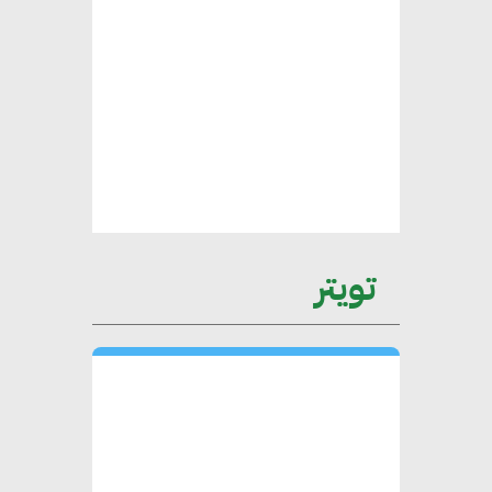
يتطلب تعاونًا وثيقًا بين جميع
الأطراف المعنية
عمرو نادر : سلاسل التوريد
الخضراء العمود الفقري
لاستراتيجية مصر في مواجهة
التغيرات المناخية وتحقيق التنمية
المستدامة
تويتر
محمد حكيم : التجاري الدولي يتلقى
طلبات متزايدة من الشركات
العقارية لاعتماد معايير دعم المباني
الخضراء