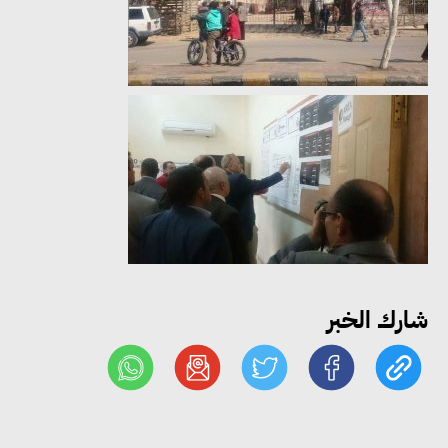
«التضامن» تتعامل مع 552 بلاغًا
خلال يوليو.. إنقاذ كبار بلا مأوى ولم
شمل مواطن بأسرته وحماية سيدة
مسنة
«التضامن» تطلق مبادرة «بكرة
المدرسة.. الخير في مصر» لتوفير
المستلزمات الدراسية للأسر الأولى
بالرعاية
شارك الخبر
مصر والبرازيل تبحثان تعزيز
التجارة والاستثمارات والتعاون في
الطاقة.. ومقترح لتحويل مصر إلى