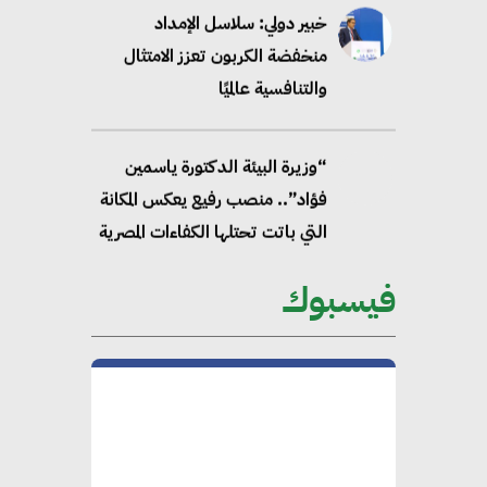
خبير دولي: سلاسل الإمداد
منخفضة الكربون تعزز الامتثال
والتنافسية عالميًا
“وزيرة البيئة الدكتورة ياسمين
فؤاد”.. منصب رفيع يعكس المكانة
التي باتت تحتلها الكفاءات المصرية
على الساحة الدولية
فيسبوك
محلب : المباني الخضراء إضافة
هامة للسوق المصري
محمد الصرف : تحقيق الاستدامة