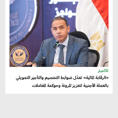
دينا الكيالي : يمكن للشركات
المساهمة في التنمية الاجتماعية
طويلة الأجل من خلال التركيز على
التعليم والبنية التحتية
إيزابيل باراسرام : تطبيق القيم
الاجتماعية بطريقة فعالة سيؤدي
لرفاهية وسعادة الجميع على
أخبار
كوكب الأرض
«الرقابة المالية» تعدّل ضوابط التخصيم والتأجير التمويلي
بالعملة الأجنبية لتعزيز المرونة وحوكمة المعاملات
راشا القلي :ضرورة اتخاذ خطوات
جادة وسريعة نحو حوكمة المناخ