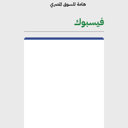
هامة للسوق المصري
فيسبوك
محمد الصرف : تحقيق الاستدامة
يتطلب تعاونًا وثيقًا بين جميع
الأطراف المعنية
عمرو نادر : سلاسل التوريد
الخضراء العمود الفقري
لاستراتيجية مصر في مواجهة
التغيرات المناخية وتحقيق التنمية
المستدامة
محمد حكيم : التجاري الدولي يتلقى
طلبات متزايدة من الشركات