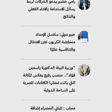
رامي خضير يدعو الشركات لربط
رسائل الاستدامة بالاداء الفعلي
والنتائج
خبير دولي: سلاسل الإمداد
منخفضة الكربون تعزز الامتثال
والتنافسية عالميًا
“وزيرة البيئة الدكتورة ياسمين
فؤاد”.. منصب رفيع يعكس المكانة
التي باتت تحتلها الكفاءات المصرية
على الساحة الدولية
محلب : المباني الخضراء إضافة