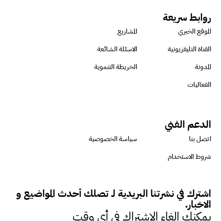
للتأكد من كونها تتماشى مع المعايير
روابط سريعة
الدولية
الموقع الخبري
المشاريع
القناة التليفزيونية
الاسئلة الشائعة
دينا مختار : نعمل مع الحكومات في
المدونة
الخريطة التنموية
الإصلاح والتمويل
الفعاليات
بشارة يؤكد على ضرورة تنفيذ
الدعم الفني
المشروعات بشكل يراعي الأثر البيئي
اتصل بنا
سياسة الخصوصية
والاجتماعي
شروط الاستخدام
حزين : التمويل عنصر مهم في
اشترك في نشرتنا البريدية لـ تصلك أحدث المواضيع و
مواجهة التحديات البيئية
الاخبار.
يمكنك الغاء الاشتراك في أي وقت