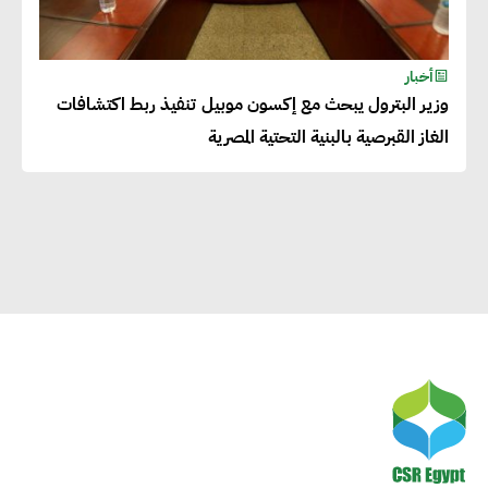
راشا القلي :ضرورة اتخاذ خطوات
جادة وسريعة نحو حوكمة المناخ
أخبار
وزير البترول يبحث مع إكسون موبيل تنفيذ ربط اكتشافات
خبراء تنمية مستدامة : تأسيس
الغاز القبرصية بالبنية التحتية المصرية
الاستراتيجيات بناء على المعطيات
والاحتياجات الواقعية يساعد في
استدامة المشروعات التنموية
الرئيس التنفيذي لشركة لسكيما :
أطلقنا أول برنامج معتمد لقياس
الأثر البيئي والمجتمعي
ميسون علي : ضرورة تقييم
الفرص المتاحة للتمويل المستدام