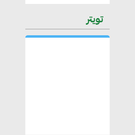
العقارية لاعتماد معايير دعم المباني
تويتر
الخضراء
هند فروح : قطاع التشييد والبناء
ركيزة أساسية في حجم الناتج المحلي
الإجمالي المصري
إليني بوليخرونيادو : البنية التحتية
مستدامة ليس لها آثار سلبية على
الأبنية والمجتمعات
أماني عرفة : الاستدامة لم تعد خيارا
بل ضرورة أساسية لتحقيق التطور