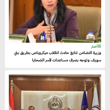
شريف الصياد : شركات عديدة
تسعى لرفع نسبة صادراتها إلى
50% من حجم إنتاجها
عصام النجار : القطاع الخاص هو
أخبار
وزيرة التضامن تتابع حادث انقلاب ميكروباص بطريق بني
قاطرة التنمية في مصر
سويف وتوجه بصرف مساعدات لأسر الضحايا
خالد أبو المكارم : نستهدف زيادة
حجم الصادرات المصرية إلى 140
مليار دولار خلال السنوات المقبلة
أحمد كمال : فتح أسواق جديدة