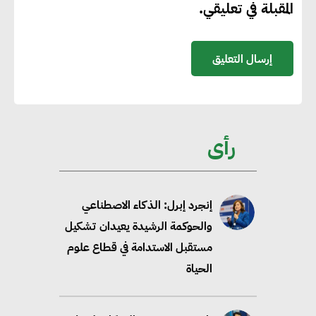
المقبلة في تعليقي.
خبير: تحويل المباني إلى “خضراء”
ممكن عبر دمج التمويل
والسياسات
خبير دولي: ربط التمويل بأهداف
الاستدامة يعزز الكفاءة ويخفض
رأى
التكاليف ويزيد ثقة المستثمرين
إنجرد إبرل: الذكاء الاصطناعي
والحوكمة الرشيدة يعيدان تشكيل
مستقبل الاستدامة في قطاع علوم
الحياة