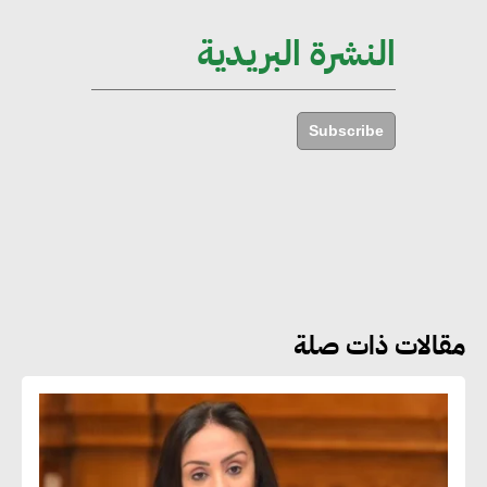
والنمو
النشرة البريدية
هشام الجمل : مصر شهدت نقلة
نوعية غير عادية في الطاقة المتجددة
Subscribe
جوج ريديل : ستفرض تعريفة على
المنتجات كثيفة الكربون المصدرة
للاتحاد الأوروبي بداية من يناير
2026
مقالات ذات صلة
أحمد وفيق : الشركات بحاجة
للحصول على الشهادات التي تتيح
لها التصدير وتؤكد التزامها
بالاستدامة