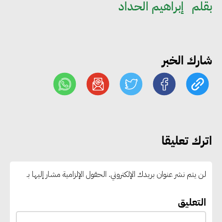
التعليم العالي: استمرار تسجيل
بقلم
إبراهيم الحداد
رغبات المرحلة الأولى.. والوزارة تدعو
الطلاب إلى سرعة التسجيل وعدم
الانتظار حتى نهاية المرحلة
شارك الخبر
رئيس الوزراء يستقبل المدير العام
لمنظمة اليونسكو
“القومي للأشخاص ذوي الإعاقة”
اترك تعليقا
يعمل على تطوير موقعه الإلكتروني
ليصبح منصة رقمية متكاملة تدعم
لن يتم نشر عنوان بريدك الإلكتروني.
الحقول الإلزامية مشار إليها بـ
حوكمة ملف الإعاقة في مصر
التعليق
إيفل تستثمر ما يصل إلى 130