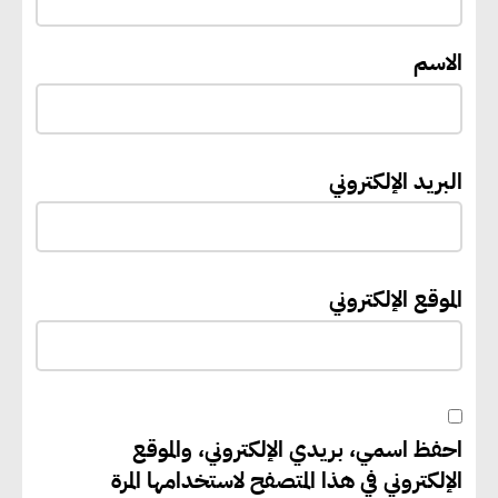
مليون جنيه إسترليني لدعم توسع
“بي إس آر” في مشروعات الطاقة
الاسم
المتجددة
جوجل تعلن إضافة 12 جيجاوات
البريد الإلكتروني
من الطاقة النظيفة وتجنب انبعاث
58 مليون طن من مكافئ ثاني
أكسيد الكربون
الموقع الإلكتروني
تحالف عالمي يطلق حملة لتسريع
الاعتماد على الكهرباء المولدة من
مصادر الطاقة المتجددة بحلول
احفظ اسمي، بريدي الإلكتروني، والموقع
2035
الإلكتروني في هذا المتصفح لاستخدامها المرة