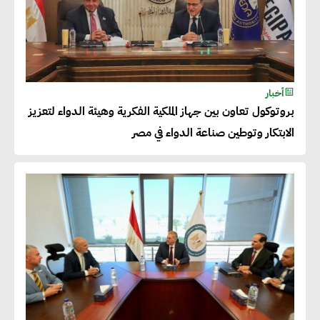
للصادرات المصرية يتطلب الاهتمام
بالمنتجات ومراعاة المواصفات
العالمية
أخبار
دينا الكيالي : يمكن للشركات
بروتوكول تعاون بين جهاز الملكية الفكرية وهيئة الدواء لتعزيز
المساهمة في التنمية الاجتماعية
الابتكار وتوطين صناعة الدواء في مصر
طويلة الأجل من خلال التركيز على
التعليم والبنية التحتية
إيزابيل باراسرام : تطبيق القيم
الاجتماعية بطريقة فعالة سيؤدي
لرفاهية وسعادة الجميع على
كوكب الأرض