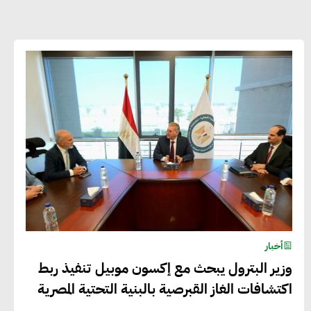
أحمد وفيق : الشركات بحاجة للحصول
على الشهادات التي تتيح لها التصدير
وتؤكد التزامها بالاستدامة
شريف الصياد : شركات عديدة تسعى لرفع
نسبة صادراتها إلى 50% من حجم إنتاجها
عصام النجار : القطاع الخاص هو قاطرة
التنمية في مصر
أخبار
خالد أبو المكارم : نستهدف زيادة حجم
وزير البترول يبحث مع إكسون موبيل تنفيذ ربط
الصادرات المصرية إلى 140 مليار دولار خلال
اكتشافات الغاز القبرصية بالبنية التحتية المصرية
السنوات المقبلة