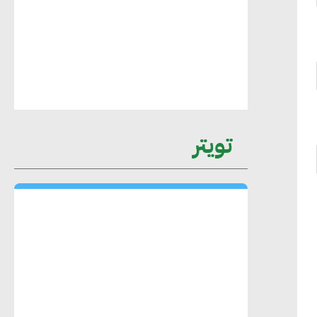
عمرو نادر : سلاسل التوريد الخضراء
العمود الفقري لاستراتيجية مصر في مواجهة
التغيرات المناخية وتحقيق التنمية المستدامة
محمد حكيم : التجاري الدولي يتلقى طلبات
تويتر
متزايدة من الشركات العقارية لاعتماد
معايير دعم المباني الخضراء
هند فروح : قطاع التشييد والبناء ركيزة
أساسية في حجم الناتج المحلي الإجمالي
المصري
إليني بوليخرونيادو : البنية التحتية