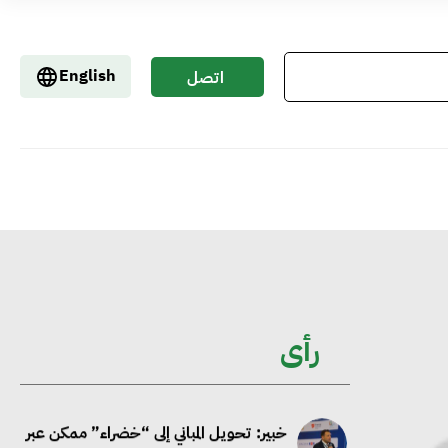
إيفل تستثمر ما يصل إلى 130 مليون جنيه
إسترليني لدعم توسع “بي إس آر” في
English
اتصل
مشروعات الطاقة المتجددة
بنا
جوجل تعلن إضافة 12 جيجاوات من
الطاقة النظيفة وتجنب انبعاث 58 مليون
طن من مكافئ ثاني أكسيد الكربون
تحالف عالمي يطلق حملة لتسريع الاعتماد
على الكهرباء المولدة من مصادر الطاقة
رأى
المتجددة بحلول 2035
خبير: تحويل المباني إلى “خضراء” ممكن عبر