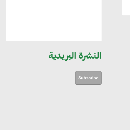
مستدامة ليس لها آثار سلبية على الأبنية
والمجتمعات
أماني عرفة : الاستدامة لم تعد خيارا بل
ضرورة أساسية لتحقيق التطور والنمو
النشرة البريدية
هشام الجمل : مصر شهدت نقلة نوعية
غير عادية في الطاقة المتجددة
Subscribe
جوج ريديل : ستفرض تعريفة على
المنتجات كثيفة الكربون المصدرة للاتحاد
الأوروبي بداية من يناير 2026