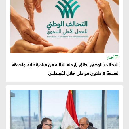
أحمد وفيق : الشركات بحاجة
للحصول على الشهادات التي تتيح
لها التصدير وتؤكد التزامها
بالاستدامة
شريف الصياد : شركات عديدة
أخبار
التحالف الوطني يطلق المرحلة الثالثة من مبادرة «إيد واحدة»
تسعى لرفع نسبة صادراتها إلى
لخدمة 3 ملايين مواطن خلال أغسطس
50% من حجم إنتاجها
عصام النجار : القطاع الخاص هو
قاطرة التنمية في مصر
خالد أبو المكارم : نستهدف زيادة