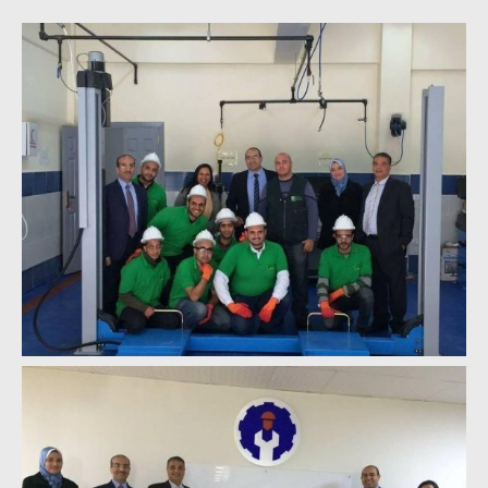
وزيرا التخطيط والبترول يبحثان
تعزيز أمن الطاقة وزيادة الإنتاج
والاستثمارات ضمن خطة التنمية
الاقتصادية لعام 2026/2027
«التضامن» تتعامل مع 552 بلاغًا
خلال يوليو.. إنقاذ كبار بلا مأوى ولم
شمل مواطن بأسرته وحماية سيدة
مسنة