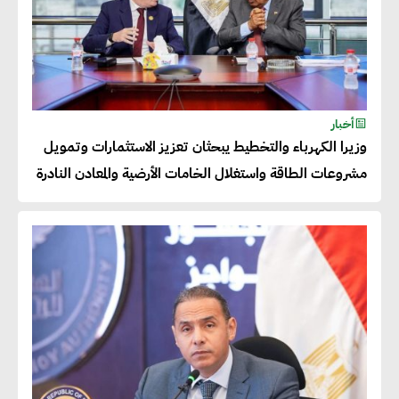
حجم الصادرات المصرية إلى 140
مليار دولار خلال السنوات المقبلة
أحمد كمال : فتح أسواق جديدة
أخبار
للصادرات المصرية يتطلب الاهتمام
وزيرا الكهرباء والتخطيط يبحثان تعزيز الاستثمارات وتمويل
بالمنتجات ومراعاة المواصفات
مشروعات الطاقة واستغلال الخامات الأرضية والمعادن النادرة
العالمية
دينا الكيالي : يمكن للشركات
المساهمة في التنمية الاجتماعية
طويلة الأجل من خلال التركيز على
التعليم والبنية التحتية
إيزابيل باراسرام : تطبيق القيم