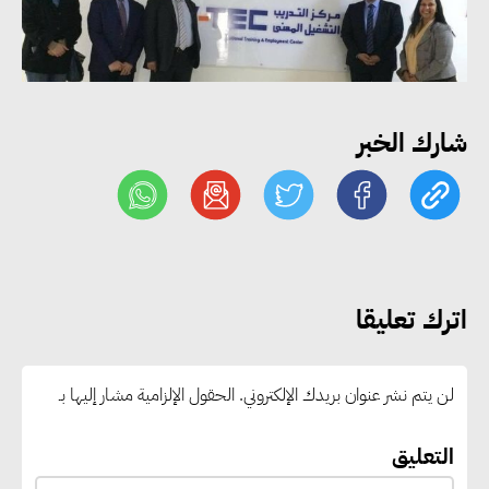
«التضامن» تطلق مبادرة «بكرة
المدرسة.. الخير في مصر» لتوفير
المستلزمات الدراسية للأسر الأولى
بالرعاية
شارك الخبر
مصر والبرازيل تبحثان تعزيز
التجارة والاستثمارات والتعاون في
الطاقة.. ومقترح لتحويل مصر إلى
مركز إقليمي لتموين السفن
اترك تعليقا
بالوقود منخفض الكربون
لن يتم نشر عنوان بريدك الإلكتروني.
الحقول الإلزامية مشار إليها بـ
«التنمية المحلية والبيئة» تعلن
الانتهاء من المخطط التفصيلي
التعليق
لمدينتي المنيا ويوسف الصديق