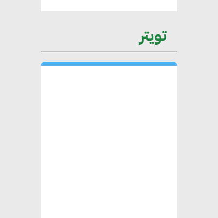
التغيرات المناخية وتحقيق التنمية
المستدامة
تويتر
محمد حكيم : التجاري الدولي يتلقى
طلبات متزايدة من الشركات
العقارية لاعتماد معايير دعم المباني
الخضراء
هند فروح : قطاع التشييد والبناء
ركيزة أساسية في حجم الناتج المحلي
الإجمالي المصري
إليني بوليخرونيادو : البنية التحتية
مستدامة ليس لها آثار سلبية على