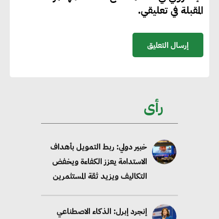
تحالف عالمي يطلق حملة لتسريع
المقبلة في تعليقي.
الاعتماد على الكهرباء المولدة من
مصادر الطاقة المتجددة بحلول
2035
خبير: تحويل المباني إلى “خضراء”
ممكن عبر دمج التمويل
رأى
والسياسات
خبير دولي: ربط التمويل بأهداف
الاستدامة يعزز الكفاءة ويخفض
التكاليف ويزيد ثقة المستثمرين
إنجرد إبرل: الذكاء الاصطناعي