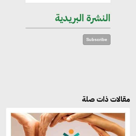
الأبنية والمجتمعات
النشرة البريدية
أماني عرفة : الاستدامة لم تعد خيارا
بل ضرورة أساسية لتحقيق التطور
Subscribe
والنمو
هشام الجمل : مصر شهدت نقلة
نوعية غير عادية في الطاقة المتجددة
مقالات ذات صلة
جوج ريديل : ستفرض تعريفة على
المنتجات كثيفة الكربون المصدرة
للاتحاد الأوروبي بداية من يناير
2026