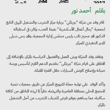
أخبار
مميز
2017
الحياة
بقلم
أحمد نور
قام وفد من شركة “بيريللي” بزيارة مركز التدريب والتشغيل المهنى التابع
لجمعية “رجال أعمال الأسكندرية” بغيط العنب، وكان في استقباله
الدكتور محمد محرم نائب رئيس مجلس إدارة الجمعية، ومحمد يحى شبلى
المدير التنفيذي للمركز.
وتفقد وفد الشركة ورش العمل والفصول الدراسية بالمركز، بالإضافة إلى
الاتفاق على قيام شركة “بيريللى” بتقديم الدعم اللازم لتأسيس ورشة
صيانة وإصلاح كاوتش السيارات خلال الفترة المقبلة
.
وأكد الوفد علي توليه حملة للترويج للمركز عن طريق جمعيات تنمية
المجتمع المحلي بمنطقة العامرية والنهضة، نظراً لما لهذه المناطق من كثافة
سكانية، مما يساهم بتوفير فرص للشباب للتدريب من أجل التشغيل
بالمركز
.