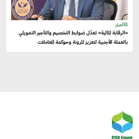
الاجتماعية بطريقة فعالة سيؤدي
لرفاهية وسعادة الجميع على
أخبار
كوكب الأرض
«الرقابة المالية» تعدّل ضوابط التخصيم والتأجير التمويلي
بالعملة الأجنبية لتعزيز المرونة وحوكمة المعاملات
راشا القلي :ضرورة اتخاذ خطوات
جادة وسريعة نحو حوكمة المناخ
خبراء تنمية مستدامة : تأسيس
الاستراتيجيات بناء على المعطيات
والاحتياجات الواقعية يساعد في
استدامة المشروعات التنموية
الرئيس التنفيذي لشركة لسكيما :