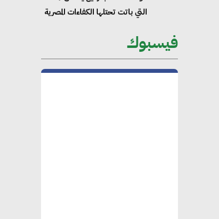
التي باتت تحتلها الكفاءات المصرية
على الساحة الدولية
فيسبوك
محلب : المباني الخضراء إضافة
هامة للسوق المصري
محمد الصرف : تحقيق الاستدامة
يتطلب تعاونًا وثيقًا بين جميع
الأطراف المعنية
عمرو نادر : سلاسل التوريد
الخضراء العمود الفقري
لاستراتيجية مصر في مواجهة