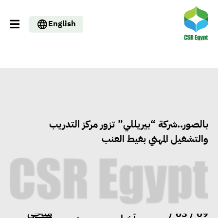
English
بالصور..شركة “بيريللي” تزور مركز التدريب
والتشغيل المهني بغيط العنب
مناحى
09 / 03 /