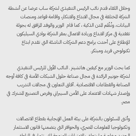
وخلال اللقاء قدم نائب الرئيس التنفيذي لشركة ساب عرضا عن أنشطة
الشركة المختلفة في مجال الابداع والابتكار، واقامة قواعد ومنصات
البيانات، ونُظُم المدن الذكية ، كما قام الوزير والوفد المرافق له بجولة
تفقدية في مركز الابداع وريادة الاعمال بمقر الشركة بوادي السيليكون
للإطلاع على أحدث برامج دعم الشركات الناشئة التي تقدم ابداع
تكنولوجي فريد ومبتكر.
كما بحث الوزير مع كيفين هاتشينز ـ النائب الأول للرئيس التنفيذي
لشركة جونيبر الرائدة في مجال صناعة حلول الشبكات الآمنة في كافة أوجه
الصناعة والقطاعات الاقتصادية ـ آفاق التعاون في مجالات التدريب
وإصدار شهادات الاعتماد على الأمن السيبراني وفرص التصنيع المشترك في
مصر.
وأثنى المسئولون بالشركة على بيئة العمل الإيجابية بقطاع الاتصالات
وتكنولوجيا المعلومات المصري، والحوافز التي يتضمنها قانون الاستثمار
الجديد وخاصة ما يتعلق بالامتيازات الممنوحة للاستثمار في المناطق