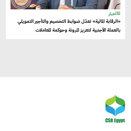
لرفاهية وسعادة الجميع على
أخبار
كوكب الأرض
«الرقابة المالية» تعدّل ضوابط التخصيم والتأجير التمويلي
بالعملة الأجنبية لتعزيز المرونة وحوكمة المعاملات
راشا القلي :ضرورة اتخاذ خطوات
جادة وسريعة نحو حوكمة المناخ
خبراء تنمية مستدامة : تأسيس
الاستراتيجيات بناء على المعطيات
والاحتياجات الواقعية يساعد في
استدامة المشروعات التنموية
الرئيس التنفيذي لشركة لسكيما :
أطلقنا أول برنامج معتمد لقياس