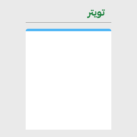
المستدامة
تويتر
محمد حكيم : التجاري الدولي يتلقى
طلبات متزايدة من الشركات
العقارية لاعتماد معايير دعم المباني
الخضراء
هند فروح : قطاع التشييد والبناء
ركيزة أساسية في حجم الناتج المحلي
الإجمالي المصري
إليني بوليخرونيادو : البنية التحتية
مستدامة ليس لها آثار سلبية على
الأبنية والمجتمعات