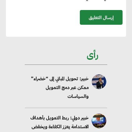
الاعتماد على الكهرباء المولدة من
مصادر الطاقة المتجددة بحلول
2035
خبير: تحويل المباني إلى “خضراء”
ممكن عبر دمج التمويل
رأى
والسياسات
خبير دولي: ربط التمويل بأهداف
الاستدامة يعزز الكفاءة ويخفض
التكاليف ويزيد ثقة المستثمرين
إنجرد إبرل: الذكاء الاصطناعي
والحوكمة الرشيدة يعيدان تشكيل