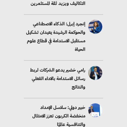
مستقبل الاستدامة في قطاع علوم
الحياة
رامي خضير يدعو الشركات لربط
رسائل الاستدامة بالاداء الفعلي
والنتائج
خبير دولي: سلاسل الإمداد
منخفضة الكربون تعزز الامتثال
والتنافسية عالميًا
“وزيرة البيئة الدكتورة ياسمين
فؤاد”.. منصب رفيع يعكس المكانة
التي باتت تحتلها الكفاءات المصرية