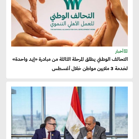
أحمد وفيق : الشركات بحاجة
للحصول على الشهادات التي تتيح
لها التصدير وتؤكد التزامها
بالاستدامة
شريف الصياد : شركات عديدة
أخبار
التحالف الوطني يطلق المرحلة الثالثة من مبادرة «إيد واحدة»
تسعى لرفع نسبة صادراتها إلى
لخدمة 3 ملايين مواطن خلال أغسطس
50% من حجم إنتاجها
عصام النجار : القطاع الخاص هو
قاطرة التنمية في مصر
خالد أبو المكارم : نستهدف زيادة
حجم الصادرات المصرية إلى 140