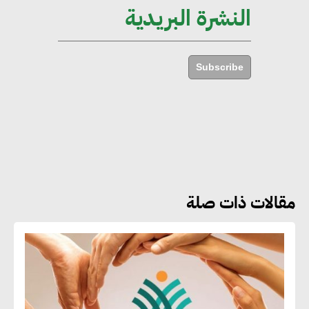
النشرة البريدية
أماني عرفة : الاستدامة لم تعد خيارا
بل ضرورة أساسية لتحقيق التطور
Subscribe
والنمو
هشام الجمل : مصر شهدت نقلة
نوعية غير عادية في الطاقة المتجددة
مقالات ذات صلة
جوج ريديل : ستفرض تعريفة على
المنتجات كثيفة الكربون المصدرة
للاتحاد الأوروبي بداية من يناير
2026