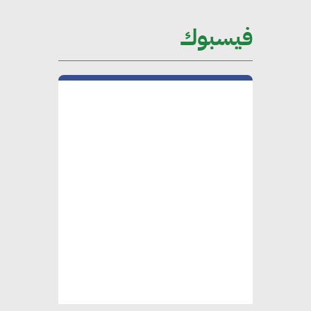
على الساحة الدولية
فيسبوك
محلب : المباني الخضراء إضافة
هامة للسوق المصري
محمد الصرف : تحقيق الاستدامة
يتطلب تعاونًا وثيقًا بين جميع
الأطراف المعنية
عمرو نادر : سلاسل التوريد
الخضراء العمود الفقري
لاستراتيجية مصر في مواجهة
التغيرات المناخية وتحقيق التنمية