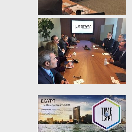
وزيرا التخطيط والبترول يبحثان
تعزيز أمن الطاقة وزيادة الإنتاج
والاستثمارات ضمن خطة التنمية
الاقتصادية لعام 2026/2027
«التضامن» تتعامل مع 552 بلاغًا
خلال يوليو.. إنقاذ كبار بلا مأوى ولم
شمل مواطن بأسرته وحماية سيدة
مسنة
«التضامن» تطلق مبادرة «بكرة