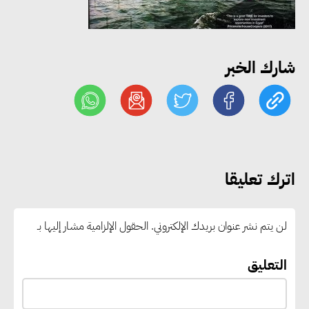
المدرسة.. الخير في مصر» لتوفير
المستلزمات الدراسية للأسر الأولى
بالرعاية
شارك الخبر
مصر والبرازيل تبحثان تعزيز
التجارة والاستثمارات والتعاون في
الطاقة.. ومقترح لتحويل مصر إلى
مركز إقليمي لتموين السفن
اترك تعليقا
بالوقود منخفض الكربون
لن يتم نشر عنوان بريدك الإلكتروني.
الحقول الإلزامية مشار إليها بـ
«التنمية المحلية والبيئة» تعلن
الانتهاء من المخطط التفصيلي
التعليق
لمدينتي المنيا ويوسف الصديق
لتعزيز التنمية العمرانية وضبط