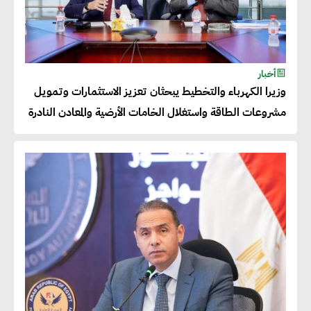
مليار دولار خلال السنوات المقبلة
أحمد كمال : فتح أسواق جديدة
أخبار
للصادرات المصرية يتطلب الاهتمام
وزيرا الكهرباء والتخطيط يبحثان تعزيز الاستثمارات وتمويل
بالمنتجات ومراعاة المواصفات
مشروعات الطاقة واستغلال الخامات الأرضية والمعادن النادرة
العالمية
دينا الكيالي : يمكن للشركات
المساهمة في التنمية الاجتماعية
طويلة الأجل من خلال التركيز على
التعليم والبنية التحتية
إيزابيل باراسرام : تطبيق القيم
الاجتماعية بطريقة فعالة سيؤدي