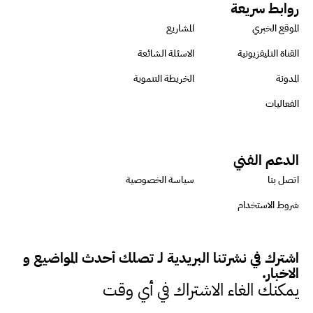
الأثر البيئي والمجتمعي
روابط سريعة
الموقع الخبري
المشاريع
ميسون علي : ضرورة تقييم
القناة التليفزيونية
الاسئلة الشائعة
الفرص المتاحة للتمويل المستدام
المدونة
الخريطة التنموية
للتأكد من كونها تتماشى مع المعايير
الفعاليات
الدولية
الدعم الفني
دينا مختار : نعمل مع الحكومات في
اتصل بنا
سياسة الخصوصية
الإصلاح والتمويل
شروط الاستخدام
بشارة يؤكد على ضرورة تنفيذ
اشترك في نشرتنا البريدية لـ تصلك أحدث المواضيع و
المشروعات بشكل يراعي الأثر البيئي
الاخبار.
والاجتماعي
يمكنك الغاء الاشتراك في أي وقت