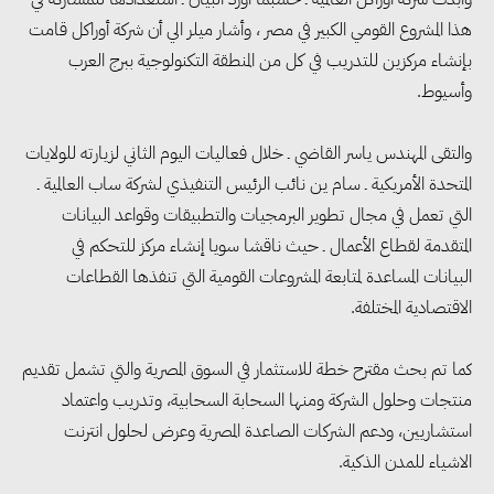
هذا المشروع القومي الكبير في مصر ، وأشار ميلر الي أن شركة أوراكل قامت
بإنشاء مركزين للتدريب في كل من المنطقة التكنولوجية ببرج العرب
وأسيوط.
والتقى المهندس ياسر القاضي ـ خلال فعاليات اليوم الثاني لزيارته للولايات
المتحدة الأمريكية ـ سام ين نائب الرئيس التنفيذي لشركة ساب العالمية ـ
التي تعمل في مجال تطوير البرمجيات والتطبيقات وقواعد البيانات
المتقدمة لقطاع الأعمال ـ حيث ناقشا سويا إنشاء مركز للتحكم في
البيانات المساعدة لمتابعة المشروعات القومية التي تنفذها القطاعات
الاقتصادية المختلفة.
كما تم بحث مقترح خطة للاستثمار في السوق المصرية والتي تشمل تقديم
منتجات وحلول الشركة ومنها السحابة السحابية، وتدريب واعتماد
استشاريين، ودعم الشركات الصاعدة المصرية وعرض لحلول انترنت
الاشياء للمدن الذكية.