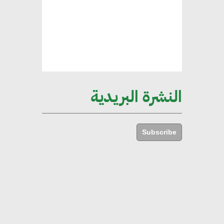
الإجمالي المصري
إليني بوليخرونيادو : البنية التحتية
مستدامة ليس لها آثار سلبية على
الأبنية والمجتمعات
النشرة البريدية
أماني عرفة : الاستدامة لم تعد خيارا
بل ضرورة أساسية لتحقيق التطور
Subscribe
والنمو
هشام الجمل : مصر شهدت نقلة
نوعية غير عادية في الطاقة المتجددة