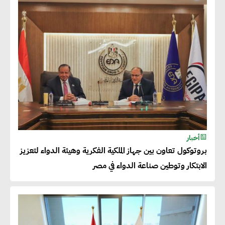
عصام النجار : القطاع الخاص هو
قاطرة التنمية في مصر
خالد أبو المكارم : نستهدف زيادة
حجم الصادرات المصرية إلى 140
مليار دولار خلال السنوات المقبلة
أحمد كمال : فتح أسواق جديدة
أخبار
للصادرات المصرية يتطلب الاهتمام
بروتوكول تعاون بين جهاز الملكية الفكرية وهيئة الدواء لتعزيز
بالمنتجات ومراعاة المواصفات
الابتكار وتوطين صناعة الدواء في مصر
العالمية
دينا الكيالي : يمكن للشركات
المساهمة في التنمية الاجتماعية