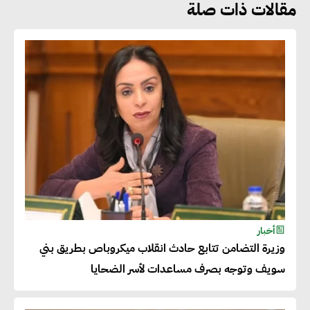
مقالات ذات صلة
جوج ريديل : ستفرض تعريفة على
المنتجات كثيفة الكربون المصدرة
للاتحاد الأوروبي بداية من يناير
2026
أحمد وفيق : الشركات بحاجة
للحصول على الشهادات التي تتيح
لها التصدير وتؤكد التزامها
بالاستدامة
شريف الصياد : شركات عديدة
أخبار
وزيرة التضامن تتابع حادث انقلاب ميكروباص بطريق بني
تسعى لرفع نسبة صادراتها إلى
سويف وتوجه بصرف مساعدات لأسر الضحايا
50% من حجم إنتاجها