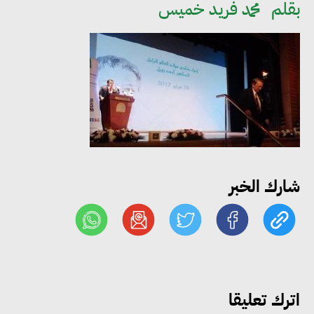
بقلم
محمد فريد خميس
مجلس الوزراء: تراجع معدل
البطالة في مصر إلى 5.8% خلال
الربع الثاني من 2026
وزير الصناعة يبحث مع البرازيل و
الصين تعزيز الشراكات الصناعية
وجذب استثمارات جديدة إلى مصر
شارك الخبر
التعليم العالي: استمرار تسجيل
رغبات المرحلة الأولى.. والوزارة تدعو
الطلاب إلى سرعة التسجيل وعدم
الانتظار حتى نهاية المرحلة
اترك تعليقا
رئيس الوزراء يستقبل المدير العام