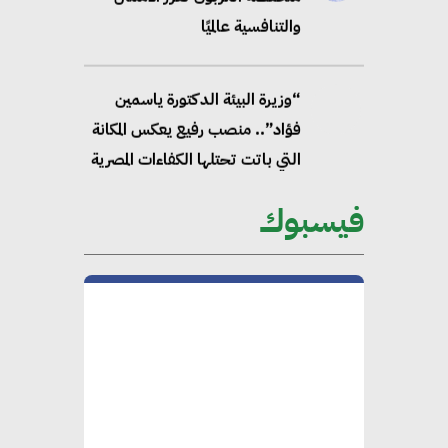
والتنافسية عالميًا
“وزيرة البيئة الدكتورة ياسمين
فؤاد”.. منصب رفيع يعكس المكانة
التي باتت تحتلها الكفاءات المصرية
على الساحة الدولية
فيسبوك
محلب : المباني الخضراء إضافة
هامة للسوق المصري
محمد الصرف : تحقيق الاستدامة
يتطلب تعاونًا وثيقًا بين جميع
الأطراف المعنية