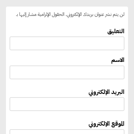
لمنظمة اليونسكو
لن يتم نشر عنوان بريدك الإلكتروني.
الحقول الإلزامية مشار إليها بـ
“القومي للأشخاص ذوي الإعاقة”
التعليق
يعمل على تطوير موقعه الإلكتروني
ليصبح منصة رقمية متكاملة تدعم
حوكمة ملف الإعاقة في مصر
الاسم
إيفل تستثمر ما يصل إلى 130
مليون جنيه إسترليني لدعم توسع
البريد الإلكتروني
“بي إس آر” في مشروعات الطاقة
المتجددة
الموقع الإلكتروني
جوجل تعلن إضافة 12 جيجاوات