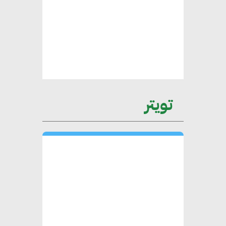
عمرو نادر : سلاسل التوريد
الخضراء العمود الفقري
لاستراتيجية مصر في مواجهة
التغيرات المناخية وتحقيق التنمية
المستدامة
تويتر
محمد حكيم : التجاري الدولي يتلقى
طلبات متزايدة من الشركات
العقارية لاعتماد معايير دعم المباني
الخضراء
هند فروح : قطاع التشييد والبناء
ركيزة أساسية في حجم الناتج المحلي