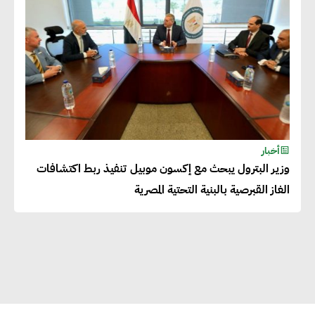
طويلة الأجل من خلال التركيز على
التعليم والبنية التحتية
إيزابيل باراسرام : تطبيق القيم
الاجتماعية بطريقة فعالة سيؤدي
لرفاهية وسعادة الجميع على
أخبار
كوكب الأرض
وزير البترول يبحث مع إكسون موبيل تنفيذ ربط اكتشافات
الغاز القبرصية بالبنية التحتية المصرية
راشا القلي :ضرورة اتخاذ خطوات
جادة وسريعة نحو حوكمة المناخ
خبراء تنمية مستدامة : تأسيس
الاستراتيجيات بناء على المعطيات