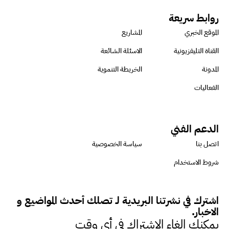
استدامة المشروعات التنموية
روابط سريعة
الموقع الخبري
المشاريع
الرئيس التنفيذي لشركة لسكيما :
القناة التليفزيونية
الاسئلة الشائعة
أطلقنا أول برنامج معتمد لقياس
المدونة
الخريطة التنموية
الأثر البيئي والمجتمعي
الفعاليات
ميسون علي : ضرورة تقييم
الدعم الفني
الفرص المتاحة للتمويل المستدام
اتصل بنا
سياسة الخصوصية
للتأكد من كونها تتماشى مع المعايير
شروط الاستخدام
الدولية
اشترك في نشرتنا البريدية لـ تصلك أحدث المواضيع و
دينا مختار : نعمل مع الحكومات في
الاخبار.
الإصلاح والتمويل
يمكنك الغاء الاشتراك في أي وقت