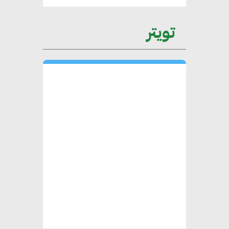
عمرو نادر : سلاسل التوريد
تويتر
الخضراء العمود الفقري
لاستراتيجية مصر في مواجهة
التغيرات المناخية وتحقيق التنمية
المستدامة
محمد حكيم : التجاري الدولي يتلقى
طلبات متزايدة من الشركات
العقارية لاعتماد معايير دعم المباني
الخضراء
هند فروح : قطاع التشييد والبناء
ركيزة أساسية في حجم الناتج المحلي