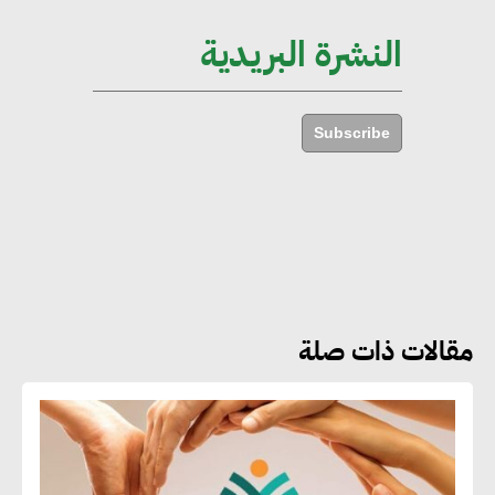
الإجمالي المصري
النشرة البريدية
إليني بوليخرونيادو : البنية التحتية
مستدامة ليس لها آثار سلبية على
Subscribe
الأبنية والمجتمعات
أماني عرفة : الاستدامة لم تعد خيارا
بل ضرورة أساسية لتحقيق التطور
والنمو
مقالات ذات صلة
هشام الجمل : مصر شهدت نقلة
نوعية غير عادية في الطاقة المتجددة
جوج ريديل : ستفرض تعريفة على