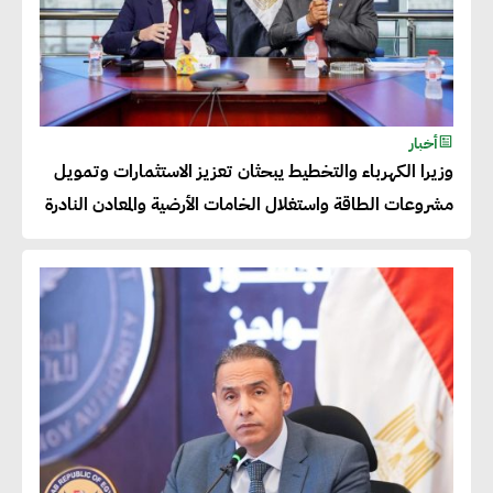
عصام النجار : القطاع الخاص هو
قاطرة التنمية في مصر
خالد أبو المكارم : نستهدف زيادة
أخبار
حجم الصادرات المصرية إلى 140
وزيرا الكهرباء والتخطيط يبحثان تعزيز الاستثمارات وتمويل
مليار دولار خلال السنوات المقبلة
مشروعات الطاقة واستغلال الخامات الأرضية والمعادن النادرة
أحمد كمال : فتح أسواق جديدة
للصادرات المصرية يتطلب الاهتمام
بالمنتجات ومراعاة المواصفات
العالمية
دينا الكيالي : يمكن للشركات
المساهمة في التنمية الاجتماعية