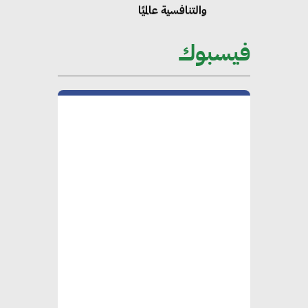
والتنافسية عالميًا
فيسبوك
“وزيرة البيئة الدكتورة ياسمين
فؤاد”.. منصب رفيع يعكس المكانة
التي باتت تحتلها الكفاءات المصرية
على الساحة الدولية
محلب : المباني الخضراء إضافة
هامة للسوق المصري
محمد الصرف : تحقيق الاستدامة
يتطلب تعاونًا وثيقًا بين جميع
الأطراف المعنية