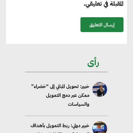
المقبلة في تعليقي.
58 مليون طن من مكافئ ثاني
أكسيد الكربون
تحالف عالمي يطلق حملة لتسريع
الاعتماد على الكهرباء المولدة من
مصادر الطاقة المتجددة بحلول
رأى
2035
خبير: تحويل المباني إلى “خضراء”
ممكن عبر دمج التمويل
والسياسات
خبير دولي: ربط التمويل بأهداف