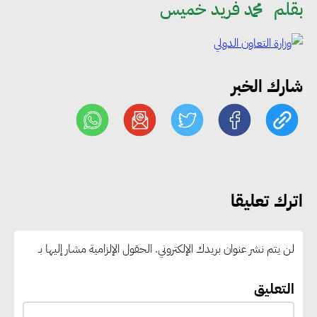
بقلم
محمد فريد خميس
خلال يوليو.. إنقاذ كبار بلا مأوى ولم
شمل مواطن بأسرته وحماية سيدة
مسنة
شارك الخبر
«التضامن» تطلق مبادرة «بكرة
المدرسة.. الخير في مصر» لتوفير
المستلزمات الدراسية للأسر الأولى
بالرعاية
اترك تعليقا
مصر والبرازيل تبحثان تعزيز
التجارة والاستثمارات والتعاون في
لن يتم نشر عنوان بريدك الإلكتروني.
الحقول الإلزامية مشار إليها بـ
الطاقة.. ومقترح لتحويل مصر إلى
مركز إقليمي لتموين السفن
التعليق
بالوقود منخفض الكربون