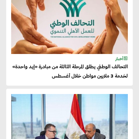
المنتجات كثيفة الكربون المصدرة
للاتحاد الأوروبي بداية من يناير
2026
أحمد وفيق : الشركات بحاجة
للحصول على الشهادات التي تتيح
أخبار
التحالف الوطني يطلق المرحلة الثالثة من مبادرة «إيد واحدة»
لها التصدير وتؤكد التزامها
لخدمة 3 ملايين مواطن خلال أغسطس
بالاستدامة
شريف الصياد : شركات عديدة
تسعى لرفع نسبة صادراتها إلى
50% من حجم إنتاجها