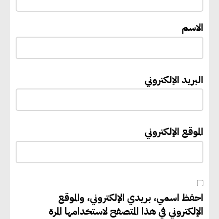
الاسم
«التنمية المحلية والبيئة» تعلن
الانتهاء من المخطط التفصيلي
لمدينتي المنيا ويوسف الصديق
لتعزيز التنمية العمرانية وضبط
البريد الإلكتروني
النمو الحضري
إيفل تستثمر ما يصل إلى 130
الموقع الإلكتروني
مليون جنيه إسترليني لدعم توسع
“بي إس آر” في مشروعات الطاقة
المتجددة
احفظ اسمي، بريدي الإلكتروني، والموقع
جوجل تعلن إضافة 12 جيجاوات
الإلكتروني في هذا المتصفح لاستخدامها المرة
من الطاقة النظيفة وتجنب انبعاث