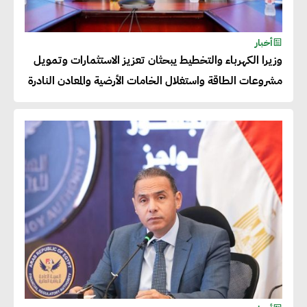
أحمد كمال : فتح أسواق جديدة
أخبار
للصادرات المصرية يتطلب الاهتمام
وزيرا الكهرباء والتخطيط يبحثان تعزيز الاستثمارات وتمويل
بالمنتجات ومراعاة المواصفات
مشروعات الطاقة واستغلال الخامات الأرضية والمعادن النادرة
العالمية
دينا الكيالي : يمكن للشركات
المساهمة في التنمية الاجتماعية
طويلة الأجل من خلال التركيز على
التعليم والبنية التحتية
إيزابيل باراسرام : تطبيق القيم
الاجتماعية بطريقة فعالة سيؤدي
لرفاهية وسعادة الجميع على