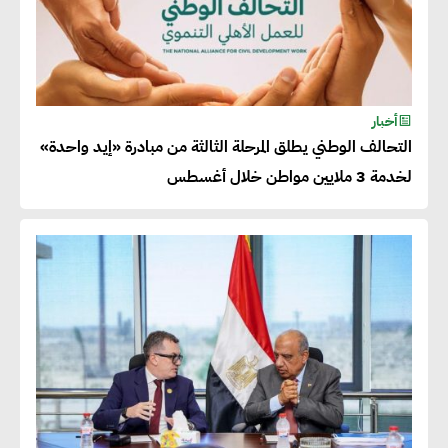
للحصول على الشهادات التي تتيح
لها التصدير وتؤكد التزامها
بالاستدامة
أخبار
شريف الصياد : شركات عديدة
التحالف الوطني يطلق المرحلة الثالثة من مبادرة «إيد واحدة»
تسعى لرفع نسبة صادراتها إلى
لخدمة 3 ملايين مواطن خلال أغسطس
50% من حجم إنتاجها
عصام النجار : القطاع الخاص هو
قاطرة التنمية في مصر
خالد أبو المكارم : نستهدف زيادة
حجم الصادرات المصرية إلى 140
مليار دولار خلال السنوات المقبلة