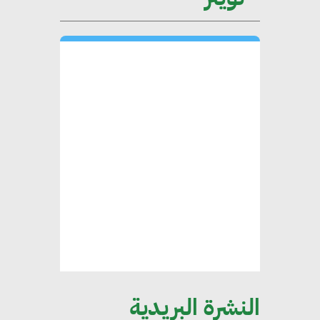
محمد حكيم : التجاري الدولي يتلقى
طلبات متزايدة من الشركات
العقارية لاعتماد معايير دعم المباني
الخضراء
هند فروح : قطاع التشييد والبناء
ركيزة أساسية في حجم الناتج المحلي
الإجمالي المصري
إليني بوليخرونيادو : البنية التحتية
مستدامة ليس لها آثار سلبية على
الأبنية والمجتمعات
النشرة البريدية