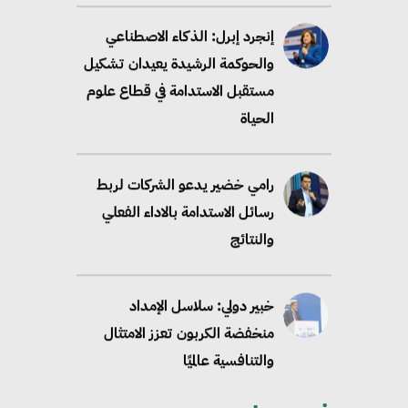
الحياة
رامي خضير يدعو الشركات لربط
رسائل الاستدامة بالاداء الفعلي
والنتائج
خبير دولي: سلاسل الإمداد
منخفضة الكربون تعزز الامتثال
والتنافسية عالميًا
“وزيرة البيئة الدكتورة ياسمين
فؤاد”.. منصب رفيع يعكس المكانة
التي باتت تحتلها الكفاءات المصرية
على الساحة الدولية