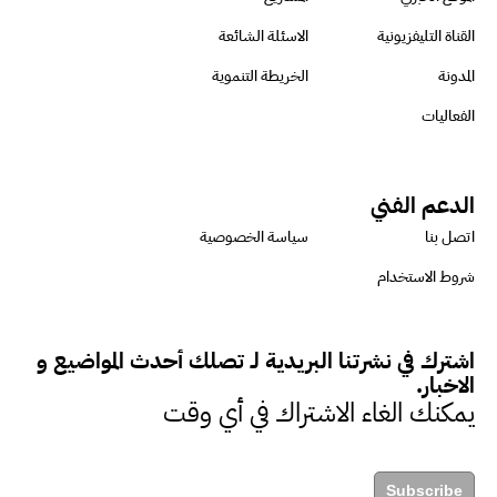
القناة التليفزيونية
الاسئلة الشائعة
ميسون علي : ضرورة تقييم
المدونة
الخريطة التنموية
الفرص المتاحة للتمويل المستدام
الفعاليات
للتأكد من كونها تتماشى مع المعايير
الدولية
الدعم الفني
دينا مختار : نعمل مع الحكومات في
اتصل بنا
سياسة الخصوصية
الإصلاح والتمويل
شروط الاستخدام
بشارة يؤكد على ضرورة تنفيذ
اشترك في نشرتنا البريدية لـ تصلك أحدث المواضيع و
المشروعات بشكل يراعي الأثر البيئي
الاخبار.
يمكنك الغاء الاشتراك في أي وقت
والاجتماعي
حزين : التمويل عنصر مهم في
Subscribe