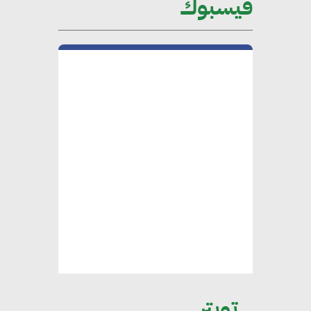
فيسبوك
محلب : المباني الخضراء إضافة
هامة للسوق المصري
محمد الصرف : تحقيق الاستدامة
يتطلب تعاونًا وثيقًا بين جميع
الأطراف المعنية
عمرو نادر : سلاسل التوريد
الخضراء العمود الفقري
لاستراتيجية مصر في مواجهة
التغيرات المناخية وتحقيق التنمية
المستدامة
تويتر