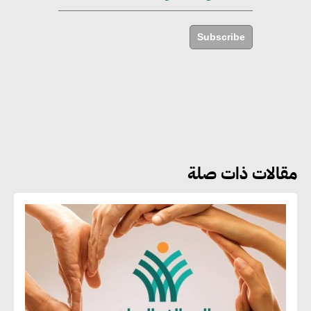
أماني عرفة : الاستدامة لم تعد خيارا
بل ضرورة أساسية لتحقيق التطور
Subscribe
والنمو
هشام الجمل : مصر شهدت نقلة
نوعية غير عادية في الطاقة المتجددة
مقالات ذات صلة
جوج ريديل : ستفرض تعريفة على
المنتجات كثيفة الكربون المصدرة
للاتحاد الأوروبي بداية من يناير
2026
أحمد وفيق : الشركات بحاجة