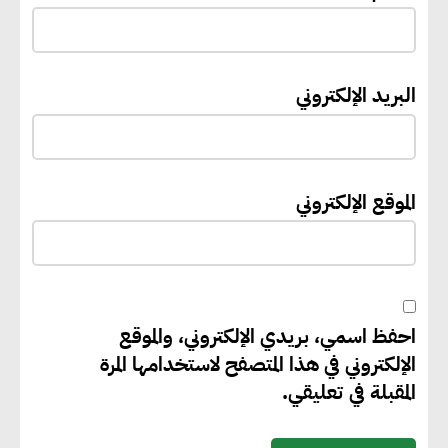
إيفل تستثمر ما يصل إلى 130
البريد الإلكتروني
مليون جنيه إسترليني لدعم توسع
“بي إس آر” في مشروعات الطاقة
المتجددة
الموقع الإلكتروني
جوجل تعلن إضافة 12 جيجاوات
من الطاقة النظيفة وتجنب انبعاث
58 مليون طن من مكافئ ثاني
أكسيد الكربون
احفظ اسمي، بريدي الإلكتروني، والموقع
الإلكتروني في هذا المتصفح لاستخدامها المرة
المقبلة في تعليقي.
تحالف عالمي يطلق حملة لتسريع
الاعتماد على الكهرباء المولدة من