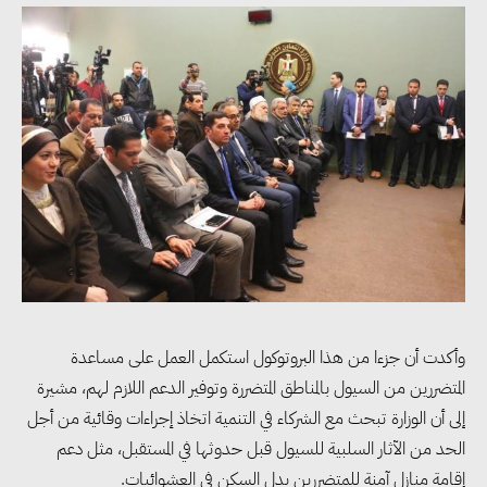
وزيرا التخطيط والبترول يبحثان
تعزيز أمن الطاقة وزيادة الإنتاج
والاستثمارات ضمن خطة التنمية
الاقتصادية لعام 2026/2027
«التضامن» تتعامل مع 552 بلاغًا
خلال يوليو.. إنقاذ كبار بلا مأوى ولم
شمل مواطن بأسرته وحماية سيدة
وأكدت أن جزءا من هذا البروتوكول استكمل العمل على مساعدة
مسنة
المتضررين من السيول بالمناطق المتضررة وتوفير الدعم اللازم لهم، مشيرة
إلى أن الوزارة تبحث مع الشركاء في التنمية اتخاذ إجراءات وقائية من أجل
الحد من الآثار السلبية للسيول قبل حدوثها في المستقبل، مثل دعم
«التضامن» تطلق مبادرة «بكرة
إقامة منازل آمنة للمتضررين بدل السكن في العشوائيات.
المدرسة.. الخير في مصر» لتوفير