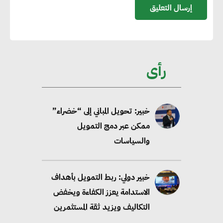
مصادر الطاقة المتجددة بحلول
2035
خبير: تحويل المباني إلى “خضراء”
رأى
ممكن عبر دمج التمويل
والسياسات
خبير دولي: ربط التمويل بأهداف
الاستدامة يعزز الكفاءة ويخفض
التكاليف ويزيد ثقة المستثمرين
إنجرد إبرل: الذكاء الاصطناعي
والحوكمة الرشيدة يعيدان تشكيل
مستقبل الاستدامة في قطاع علوم