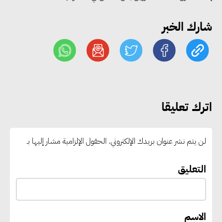
المستلزمات الدراسية للأسر الأولى
شارك الخبر
بالرعاية
مصر والبرازيل تبحثان تعزيز
التجارة والاستثمارات والتعاون في
الطاقة.. ومقترح لتحويل مصر إلى
اترك تعليقا
مركز إقليمي لتموين السفن
بالوقود منخفض الكربون
لن يتم نشر عنوان بريدك الإلكتروني.
الحقول الإلزامية مشار إليها بـ
«التنمية المحلية والبيئة» تعلن
التعليق
الانتهاء من المخطط التفصيلي
لمدينتي المنيا ويوسف الصديق
لتعزيز التنمية العمرانية وضبط
الاسم
النمو الحضري