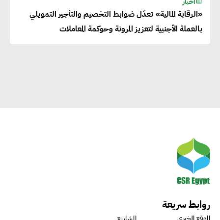
أخبار
كوكب الأرض
«الرقابة المالية» تعدّل ضوابط التخصيم والتأجير التمويلي
بالعملة الأجنبية لتعزيز المرونة وحوكمة المعاملات
راشا القلي :ضرورة اتخاذ خطوات
جادة وسريعة نحو حوكمة المناخ
خبراء تنمية مستدامة : تأسيس
الاستراتيجيات بناء على المعطيات
والاحتياجات الواقعية يساعد في
استدامة المشروعات التنموية
الرئيس التنفيذي لشركة لسكيما :
أطلقنا أول برنامج معتمد لقياس
روابط سريعة
الأثر البيئي والمجتمعي
الموقع الخبري
المشاريع