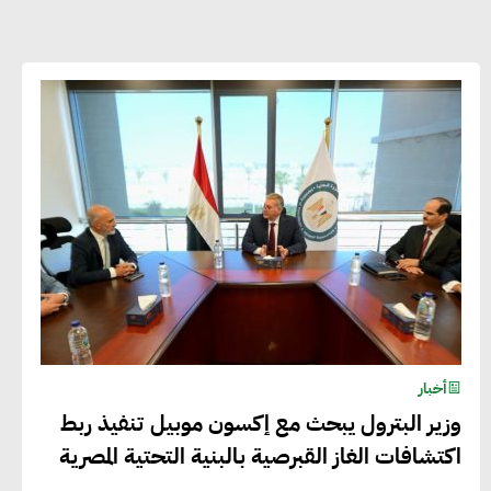
أحمد وفيق : الشركات بحاجة للحصول
على الشهادات التي تتيح لها التصدير
وتؤكد التزامها بالاستدامة
شريف الصياد : شركات عديدة تسعى لرفع
نسبة صادراتها إلى 50% من حجم إنتاجها
عصام النجار : القطاع الخاص هو قاطرة
التنمية في مصر
أخبار
خالد أبو المكارم : نستهدف زيادة حجم
وزير البترول يبحث مع إكسون موبيل تنفيذ ربط
الصادرات المصرية إلى 140 مليار دولار خلال
اكتشافات الغاز القبرصية بالبنية التحتية المصرية
السنوات المقبلة