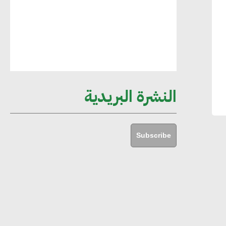
مستدامة ليس لها آثار سلبية على الأبنية
والمجتمعات
أماني عرفة : الاستدامة لم تعد خيارا بل
ضرورة أساسية لتحقيق التطور والنمو
النشرة البريدية
هشام الجمل : مصر شهدت نقلة نوعية
غير عادية في الطاقة المتجددة
Subscribe
جوج ريديل : ستفرض تعريفة على
المنتجات كثيفة الكربون المصدرة للاتحاد
الأوروبي بداية من يناير 2026