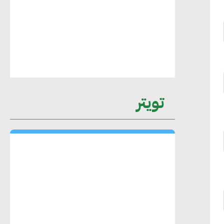
عمرو نادر : سلاسل التوريد الخضراء
العمود الفقري لاستراتيجية مصر في مواجهة
التغيرات المناخية وتحقيق التنمية المستدامة
محمد حكيم : التجاري الدولي يتلقى طلبات
تويتر
متزايدة من الشركات العقارية لاعتماد
معايير دعم المباني الخضراء
هند فروح : قطاع التشييد والبناء ركيزة
أساسية في حجم الناتج المحلي الإجمالي
المصري
إليني بوليخرونيادو : البنية التحتية