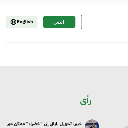
إيفل تستثمر ما يصل إلى 130 مليون جنيه
إسترليني لدعم توسع “بي إس آر” في
English
اتصل
مشروعات الطاقة المتجددة
بنا
جوجل تعلن إضافة 12 جيجاوات من
الطاقة النظيفة وتجنب انبعاث 58 مليون
طن من مكافئ ثاني أكسيد الكربون
تحالف عالمي يطلق حملة لتسريع الاعتماد
على الكهرباء المولدة من مصادر الطاقة
رأى
المتجددة بحلول 2035
خبير: تحويل المباني إلى “خضراء” ممكن عبر