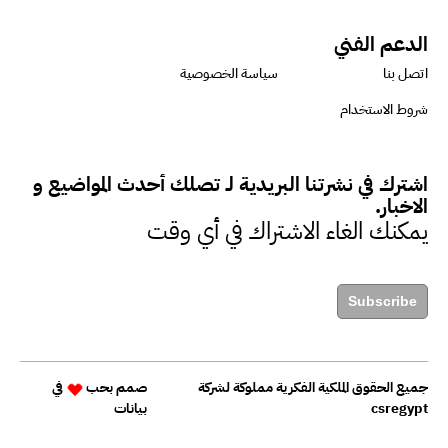
الإصلاح والتمويل
الدعم الفني
اتصل بنا
سياسة الخصوصية
بشارة يؤكد على ضرورة تنفيذ
شروط الاستخدام
المشروعات بشكل يراعي الأثر البيئي
والاجتماعي
اشترك في نشرتنا البريدية لـ تصلك أحدث المواضيع و
الاخبار.
يمكنك الغاء الاشتراك في أي وقت
حزين : التمويل عنصر مهم في
مواجهة التحديات البيئية
Subscribe
داليا عبد القادر: التركيز على
الاقتصاد منخفض الكربون أصبح
جميع الحقوق الملكية الفكرية مملوكة لشركة
صمم بحب
في
ضرورة ملحة في الوقت الحالي
csregypt
بيانات