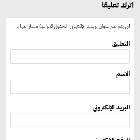
يبحثان مع الأمم المتحدة أولويات
اترك تعليقا
التنمية المستدامة حتى 2027
لن يتم نشر عنوان بريدك الإلكتروني.
الحقول الإلزامية مشار إليها بـ
وزير النقل يدشن 10 ميني باصات
لربط حدائق وزهرة العاصمة
التعليق
بمحطة القطار الكهربائي الخفيف..
وأكتا تحقق 101.4 مليون جنيه
أرباحًا
الاسم
إيفل تستثمر ما يصل إلى 130
مليون جنيه إسترليني لدعم توسع
البريد الإلكتروني
“بي إس آر” في مشروعات الطاقة
المتجددة