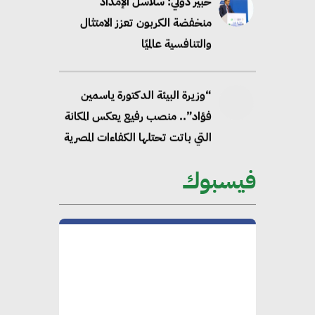
خبير دولي: سلاسل الإمداد
منخفضة الكربون تعزز الامتثال
والتنافسية عالميًا
“وزيرة البيئة الدكتورة ياسمين
فؤاد”.. منصب رفيع يعكس المكانة
التي باتت تحتلها الكفاءات المصرية
على الساحة الدولية
فيسبوك
محلب : المباني الخضراء إضافة
هامة للسوق المصري
محمد الصرف : تحقيق الاستدامة
يتطلب تعاونًا وثيقًا بين جميع