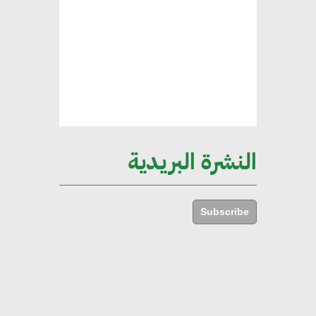
ركيزة أساسية في حجم الناتج المحلي
الإجمالي المصري
إليني بوليخرونيادو : البنية التحتية
مستدامة ليس لها آثار سلبية على
الأبنية والمجتمعات
النشرة البريدية
أماني عرفة : الاستدامة لم تعد خيارا
بل ضرورة أساسية لتحقيق التطور
Subscribe
والنمو
هشام الجمل : مصر شهدت نقلة
نوعية غير عادية في الطاقة المتجددة