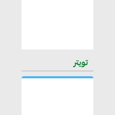
الأطراف المعنية
عمرو نادر : سلاسل التوريد
الخضراء العمود الفقري
لاستراتيجية مصر في مواجهة
التغيرات المناخية وتحقيق التنمية
المستدامة
تويتر
محمد حكيم : التجاري الدولي يتلقى
طلبات متزايدة من الشركات
العقارية لاعتماد معايير دعم المباني
الخضراء
هند فروح : قطاع التشييد والبناء