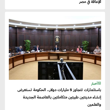
الإعاقة في مصر
عصام النجار : القطاع الخاص هو
قاطرة التنمية في مصر
خالد أبو المكارم : نستهدف زيادة
حجم الصادرات المصرية إلى 140
مليار دولار خلال السنوات المقبلة
أحمد كمال : فتح أسواق جديدة
للصادرات المصرية يتطلب الاهتمام
أخبار
بالمنتجات ومراعاة المواصفات
باستثمارات تتجاوز 5 مليارات دولار.. الحكومة تستعرض
العالمية
إنشاء مدينتين طبيتين متكاملتين بالعاصمة الجديدة
والعلمين