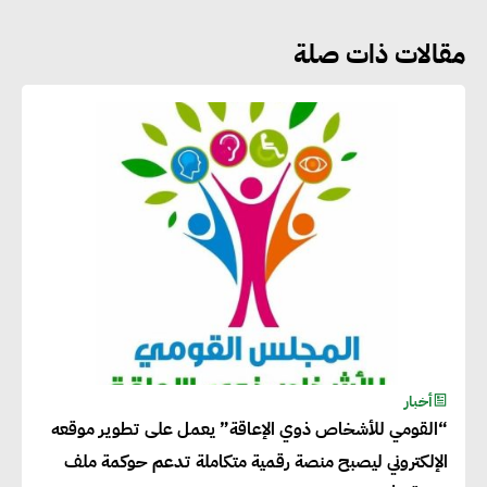
مقالات ذات صلة
جوج ريديل : ستفرض تعريفة على
المنتجات كثيفة الكربون المصدرة
للاتحاد الأوروبي بداية من يناير
2026
أحمد وفيق : الشركات بحاجة
للحصول على الشهادات التي تتيح
لها التصدير وتؤكد التزامها
بالاستدامة
شريف الصياد : شركات عديدة
أخبار
“القومي للأشخاص ذوي الإعاقة” يعمل على تطوير موقعه
تسعى لرفع نسبة صادراتها إلى
الإلكتروني ليصبح منصة رقمية متكاملة تدعم حوكمة ملف
50% من حجم إنتاجها