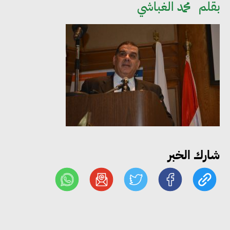
بقلم
محمد الغباشي
تراخيص التدوير وتعزيز الاقتصاد
الدائري
3 وزارات تتوافق على منظومة
وطنية للإدارة المستدامة للمياه في
الصناعة وتوطين تقنيات إعادة
الاستخدام
فيتش: سياسة الدواء الوطنية تعزز
شارك الخبر
توطين الصناعة وترسخ مكانة مصر
مركزًا إقليميًا لتصدير الدواء
التضامن والشباب والرياضة