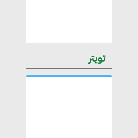
محمد الصرف : تحقيق الاستدامة
يتطلب تعاونًا وثيقًا بين جميع
الأطراف المعنية
عمرو نادر : سلاسل التوريد
تويتر
الخضراء العمود الفقري
لاستراتيجية مصر في مواجهة
التغيرات المناخية وتحقيق التنمية
المستدامة
محمد حكيم : التجاري الدولي يتلقى
طلبات متزايدة من الشركات
العقارية لاعتماد معايير دعم المباني
الخضراء