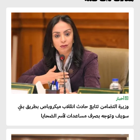
هشام الجمل : مصر شهدت نقلة
نوعية غير عادية في الطاقة المتجددة
جوج ريديل : ستفرض تعريفة على
المنتجات كثيفة الكربون المصدرة
للاتحاد الأوروبي بداية من يناير
2026
أحمد وفيق : الشركات بحاجة
للحصول على الشهادات التي تتيح
أخبار
وزيرة التضامن تتابع حادث انقلاب ميكروباص بطريق بني
لها التصدير وتؤكد التزامها
سويف وتوجه بصرف مساعدات لأسر الضحايا
بالاستدامة