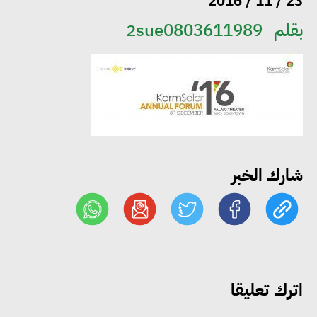
23 / 11 / 2016
بقلم
2sue0803611989
مجلس الوزراء: تراجع معدل
البطالة في مصر إلى 5.8% خلال
الربع الثاني من 2026
شارك الخبر
وزير الصناعة يبحث مع البرازيل و
الصين تعزيز الشراكات الصناعية
وجذب استثمارات جديدة إلى مصر
التعليم العالي: استمرار تسجيل
اترك تعليقا
رغبات المرحلة الأولى.. والوزارة تدعو