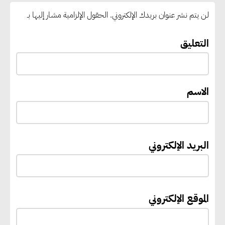
الطلاب إلى سرعة التسجيل وعدم
لن يتم نشر عنوان بريدك الإلكتروني.
الحقول الإلزامية مشار إليها بـ
الانتظار حتى نهاية المرحلة
التعليق
رئيس الوزراء يستقبل المدير العام
لمنظمة اليونسكو
الاسم
“القومي للأشخاص ذوي الإعاقة”
يعمل على تطوير موقعه الإلكتروني
ليصبح منصة رقمية متكاملة تدعم
البريد الإلكتروني
حوكمة ملف الإعاقة في مصر
إيفل تستثمر ما يصل إلى 130
الموقع الإلكتروني
مليون جنيه إسترليني لدعم توسع
“بي إس آر” في مشروعات الطاقة