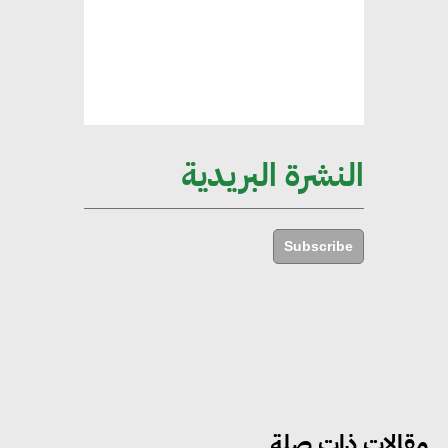
هند فروح : قطاع التشييد والبناء
ركيزة أساسية في حجم الناتج المحلي
الإجمالي المصري
النشرة البريدية
إليني بوليخرونيادو : البنية التحتية
مستدامة ليس لها آثار سلبية على
Subscribe
الأبنية والمجتمعات
أماني عرفة : الاستدامة لم تعد خيارا
بل ضرورة أساسية لتحقيق التطور
والنمو
مقالات ذات صلة