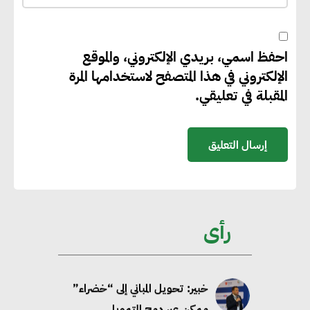
المتجددة
احفظ اسمي، بريدي الإلكتروني، والموقع
جوجل تعلن إضافة 12 جيجاوات
الإلكتروني في هذا المتصفح لاستخدامها المرة
من الطاقة النظيفة وتجنب انبعاث
المقبلة في تعليقي.
58 مليون طن من مكافئ ثاني
أكسيد الكربون
تحالف عالمي يطلق حملة لتسريع
الاعتماد على الكهرباء المولدة من
مصادر الطاقة المتجددة بحلول
رأى
2035
خبير: تحويل المباني إلى “خضراء”
ممكن عبر دمج التمويل