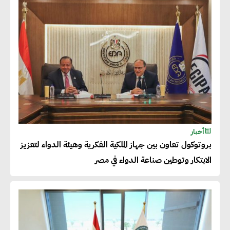
شريف الصياد : شركات عديدة
تسعى لرفع نسبة صادراتها إلى
50% من حجم إنتاجها
عصام النجار : القطاع الخاص هو
قاطرة التنمية في مصر
خالد أبو المكارم : نستهدف زيادة
أخبار
حجم الصادرات المصرية إلى 140
بروتوكول تعاون بين جهاز الملكية الفكرية وهيئة الدواء لتعزيز
مليار دولار خلال السنوات المقبلة
الابتكار وتوطين صناعة الدواء في مصر
أحمد كمال : فتح أسواق جديدة
للصادرات المصرية يتطلب الاهتمام
بالمنتجات ومراعاة المواصفات