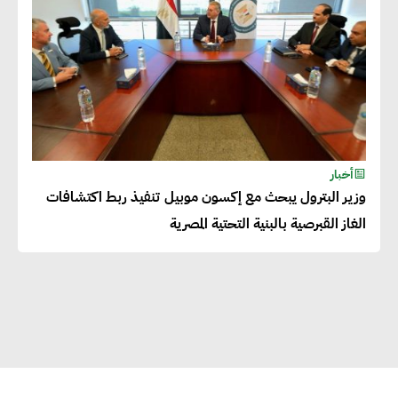
العالمية
دينا الكيالي : يمكن للشركات
المساهمة في التنمية الاجتماعية
طويلة الأجل من خلال التركيز على
التعليم والبنية التحتية
أخبار
وزير البترول يبحث مع إكسون موبيل تنفيذ ربط اكتشافات
إيزابيل باراسرام : تطبيق القيم
الغاز القبرصية بالبنية التحتية المصرية
الاجتماعية بطريقة فعالة سيؤدي
لرفاهية وسعادة الجميع على
كوكب الأرض
راشا القلي :ضرورة اتخاذ خطوات
جادة وسريعة نحو حوكمة المناخ