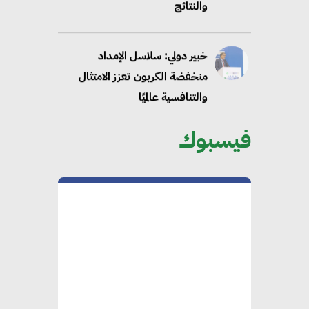
والنتائج
خبير دولي: سلاسل الإمداد
منخفضة الكربون تعزز الامتثال
والتنافسية عالميًا
فيسبوك
“وزيرة البيئة الدكتورة ياسمين
فؤاد”.. منصب رفيع يعكس المكانة
التي باتت تحتلها الكفاءات المصرية
على الساحة الدولية
محلب : المباني الخضراء إضافة
هامة للسوق المصري