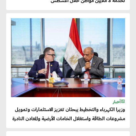
لخدمة 3 ملايين مواطن خلال أغسطس
50% من حجم إنتاجها
عصام النجار : القطاع الخاص هو
قاطرة التنمية في مصر
خالد أبو المكارم : نستهدف زيادة
حجم الصادرات المصرية إلى 140
مليار دولار خلال السنوات المقبلة
أحمد كمال : فتح أسواق جديدة
أخبار
للصادرات المصرية يتطلب الاهتمام
وزيرا الكهرباء والتخطيط يبحثان تعزيز الاستثمارات وتمويل
بالمنتجات ومراعاة المواصفات
مشروعات الطاقة واستغلال الخامات الأرضية والمعادن النادرة
العالمية