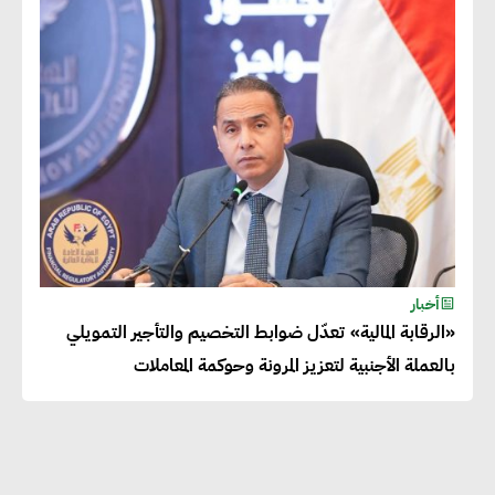
دينا الكيالي : يمكن للشركات
المساهمة في التنمية الاجتماعية
طويلة الأجل من خلال التركيز على
التعليم والبنية التحتية
إيزابيل باراسرام : تطبيق القيم
الاجتماعية بطريقة فعالة سيؤدي
لرفاهية وسعادة الجميع على
أخبار
كوكب الأرض
«الرقابة المالية» تعدّل ضوابط التخصيم والتأجير التمويلي
بالعملة الأجنبية لتعزيز المرونة وحوكمة المعاملات
راشا القلي :ضرورة اتخاذ خطوات
جادة وسريعة نحو حوكمة المناخ