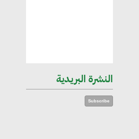
هند فروح : قطاع التشييد والبناء
ركيزة أساسية في حجم الناتج المحلي
الإجمالي المصري
إليني بوليخرونيادو : البنية التحتية
مستدامة ليس لها آثار سلبية على
الأبنية والمجتمعات
النشرة البريدية
أماني عرفة : الاستدامة لم تعد خيارا
بل ضرورة أساسية لتحقيق التطور
Subscribe
والنمو
هشام الجمل : مصر شهدت نقلة
نوعية غير عادية في الطاقة المتجددة