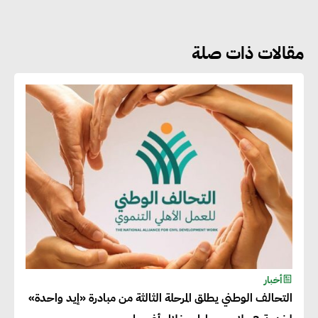
مقالات ذات صلة
جوج ريديل : ستفرض تعريفة على
المنتجات كثيفة الكربون المصدرة
للاتحاد الأوروبي بداية من يناير
2026
أحمد وفيق : الشركات بحاجة
للحصول على الشهادات التي تتيح
لها التصدير وتؤكد التزامها
بالاستدامة
شريف الصياد : شركات عديدة
أخبار
التحالف الوطني يطلق المرحلة الثالثة من مبادرة «إيد واحدة»
تسعى لرفع نسبة صادراتها إلى