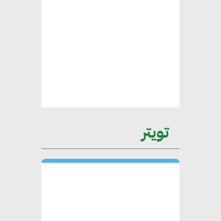
يتطلب تعاونًا وثيقًا بين جميع
الأطراف المعنية
عمرو نادر : سلاسل التوريد
الخضراء العمود الفقري
لاستراتيجية مصر في مواجهة
التغيرات المناخية وتحقيق التنمية
المستدامة
تويتر
محمد حكيم : التجاري الدولي يتلقى
طلبات متزايدة من الشركات
العقارية لاعتماد معايير دعم المباني
الخضراء