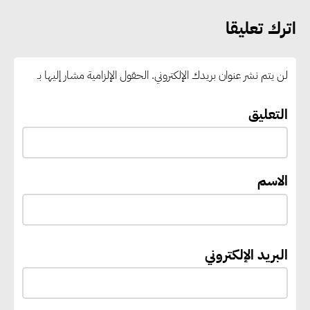
مركز إقليمي لتموين السفن
اترك تعليقا
بالوقود منخفض الكربون
لن يتم نشر عنوان بريدك الإلكتروني.
الحقول الإلزامية مشار إليها بـ
«التنمية المحلية والبيئة» تعلن
الانتهاء من المخطط التفصيلي
التعليق
لمدينتي المنيا ويوسف الصديق
لتعزيز التنمية العمرانية وضبط
النمو الحضري
الاسم
إيفل تستثمر ما يصل إلى 130
مليون جنيه إسترليني لدعم توسع
البريد الإلكتروني
“بي إس آر” في مشروعات الطاقة
المتجددة