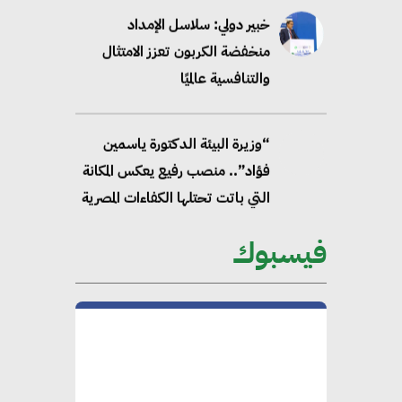
خبير دولي: سلاسل الإمداد
منخفضة الكربون تعزز الامتثال
والتنافسية عالميًا
“وزيرة البيئة الدكتورة ياسمين
فؤاد”.. منصب رفيع يعكس المكانة
التي باتت تحتلها الكفاءات المصرية
على الساحة الدولية
فيسبوك
محلب : المباني الخضراء إضافة
هامة للسوق المصري
محمد الصرف : تحقيق الاستدامة