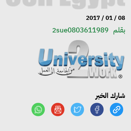
08 / 01 / 2017
«التضامن» تتعامل مع 552 بلاغًا
خلال يوليو.. إنقاذ كبار بلا مأوى ولم
بقلم
2sue0803611989
شمل مواطن بأسرته وحماية سيدة
مسنة
«التضامن» تطلق مبادرة «بكرة
المدرسة.. الخير في مصر» لتوفير
المستلزمات الدراسية للأسر الأولى
بالرعاية
شارك الخبر
مصر والبرازيل تبحثان تعزيز
التجارة والاستثمارات والتعاون في
الطاقة.. ومقترح لتحويل مصر إلى