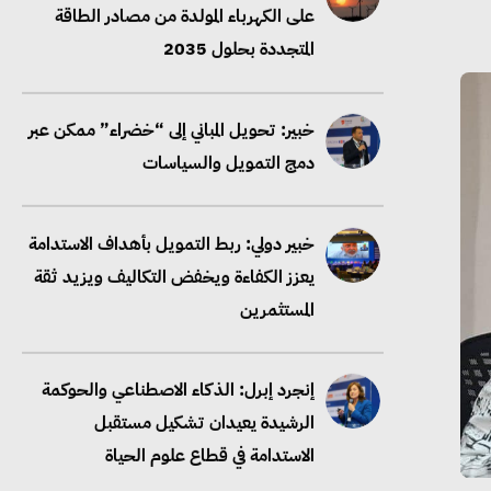
دمج التمويل والسياسات
خبير دولي: ربط التمويل بأهداف الاستدامة
يعزز الكفاءة ويخفض التكاليف ويزيد ثقة
المستثمرين
إنجرد إبرل: الذكاء الاصطناعي والحوكمة
الرشيدة يعيدان تشكيل مستقبل
الاستدامة في قطاع علوم الحياة
رامي خضير يدعو الشركات لربط رسائل
الاستدامة بالاداء الفعلي والنتائج