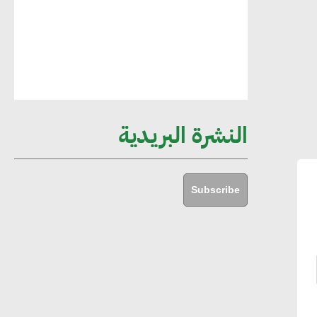
مستدامة ليس لها آثار سلبية على الأبنية
والمجتمعات
أماني عرفة : الاستدامة لم تعد خيارا بل
ضرورة أساسية لتحقيق التطور والنمو
النشرة البريدية
هشام الجمل : مصر شهدت نقلة نوعية
غير عادية في الطاقة المتجددة
Subscribe
جوج ريديل : ستفرض تعريفة على
المنتجات كثيفة الكربون المصدرة للاتحاد
الأوروبي بداية من يناير 2026