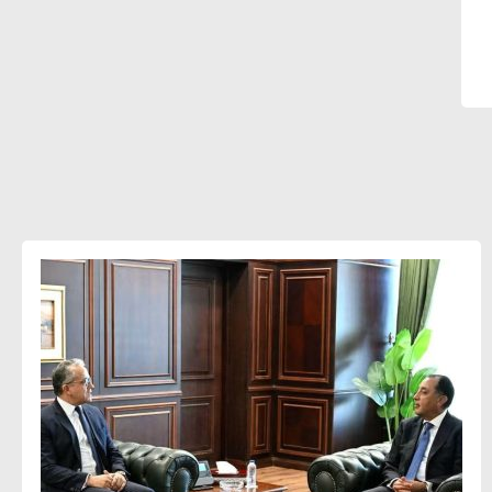
أحمد كمال : فتح أسواق جديدة
للصادرات المصرية يتطلب الاهتمام
بالمنتجات ومراعاة المواصفات العالمية
دينا الكيالي : يمكن للشركات المساهمة في
التنمية الاجتماعية طويلة الأجل من خلال
التركيز على التعليم والبنية التحتية
إيزابيل باراسرام : تطبيق القيم الاجتماعية
بطريقة فعالة سيؤدي لرفاهية وسعادة
الجميع على كوكب الأرض
راشا القلي :ضرورة اتخاذ خطوات جادة