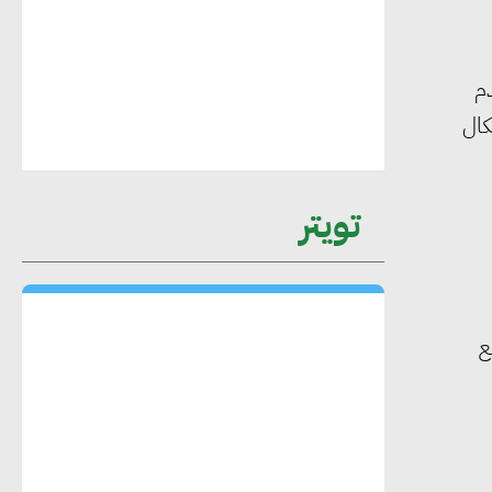
عمرو نادر : سلاسل التوريد الخضراء
العمود الفقري لاستراتيجية مصر في مواجهة
م
التغيرات المناخية وتحقيق التنمية المستدامة
كال
محمد حكيم : التجاري الدولي يتلقى طلبات
تويتر
متزايدة من الشركات العقارية لاعتماد
معايير دعم المباني الخضراء
هند فروح : قطاع التشييد والبناء ركيزة
ع
أساسية في حجم الناتج المحلي الإجمالي
المصري
إليني بوليخرونيادو : البنية التحتية