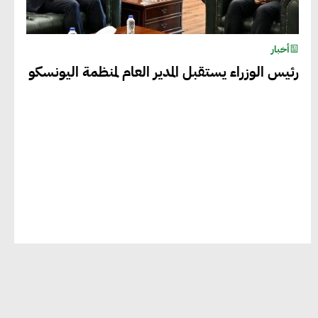
وسريعة نحو حوكمة المناخ
أخبار
رئيس الوزراء يستقبل المدير العام لمنظمة اليونسكو
خبراء تنمية مستدامة : تأسيس
الاستراتيجيات بناء على المعطيات
والاحتياجات الواقعية يساعد في استدامة
المشروعات التنموية
الرئيس التنفيذي لشركة لسكيما : أطلقنا
أول برنامج معتمد لقياس الأثر البيئي
والمجتمعي
ميسون علي : ضرورة تقييم الفرص المتاحة
للتمويل المستدام للتأكد من كونها تتماشى