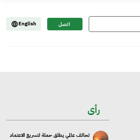
إيفل تستثمر ما يصل إلى 130 مليون جنيه
إسترليني لدعم توسع “بي إس آر” في
English
اتصل
مشروعات الطاقة المتجددة
بنا
جوجل تعلن إضافة 12 جيجاوات من
الطاقة النظيفة وتجنب انبعاث 58 مليون
طن من مكافئ ثاني أكسيد الكربون
تحالف عالمي يطلق حملة لتسريع الاعتماد
على الكهرباء المولدة من مصادر الطاقة
رأى
المتجددة بحلول 2035
خبير: تحويل المباني إلى “خضراء” ممكن عبر