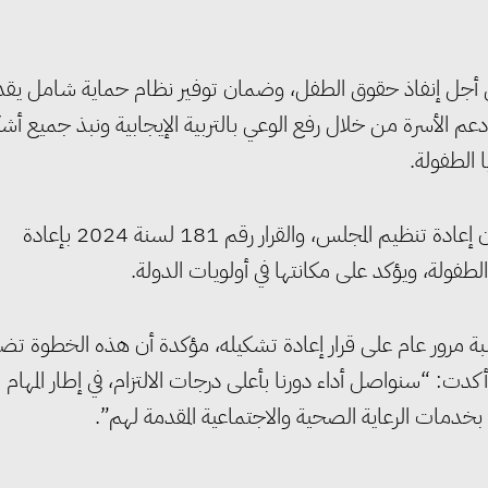
ن أجل إنفاذ حقوق الطفل، وضمان توفير نظام حماية شامل يقد
م الأسرة من خلال رفع الوعي بالتربية الإيجابية ونبذ جميع أش
 الطفولة.
كما أشارت إلى أن صدور القانون رقم 182 لسنة 2023 بشأن إعادة تنظيم المجلس، والقرار رقم 181 لسنة 2024 بإعادة
فولة، ويؤكد على مكانتها في أولويات الدولة.
ة مرور عام على قرار إعادة تشكيله، مؤكدة أن هذه الخطوة تض
: “سنواصل أداء دورنا بأعلى درجات الالتزام، في إطار المهام
 بخدمات الرعاية الصحية والاجتماعية المقدمة لهم”.