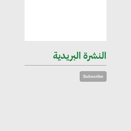
الخضراء
هند فروح : قطاع التشييد والبناء
ركيزة أساسية في حجم الناتج المحلي
الإجمالي المصري
النشرة البريدية
إليني بوليخرونيادو : البنية التحتية
مستدامة ليس لها آثار سلبية على
Subscribe
الأبنية والمجتمعات
أماني عرفة : الاستدامة لم تعد خيارا
بل ضرورة أساسية لتحقيق التطور
والنمو