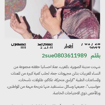
التغيرات
الشمول
28 / 01 /
أخبار
2017
المناخية
المالى
بقلم
2sue0803611989
شهدت مدينة الصويرة، بالمغرب، عملا احسانيا حققته مجموعة من
النساء المغربيات بذلن مجهودات جمة، لجلب كمية كبيرة من المعدات
والمساعدات الطبية “كراسي متحركة، عكاكيز، طاولات، ناسخات،
حواسيب”، جميعها وسائل ستستفيد منها شريحة مهمة من المواطنين،
وبالأخص ذوي الاحتياجات الخاصة.