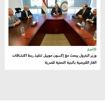
العالمية
دينا الكيالي : يمكن للشركات
المساهمة في التنمية الاجتماعية
طويلة الأجل من خلال التركيز على
التعليم والبنية التحتية
أخبار
وزير البترول يبحث مع إكسون موبيل تنفيذ ربط اكتشافات
إيزابيل باراسرام : تطبيق القيم
الغاز القبرصية بالبنية التحتية المصرية
الاجتماعية بطريقة فعالة سيؤدي
لرفاهية وسعادة الجميع على
كوكب الأرض
راشا القلي :ضرورة اتخاذ خطوات