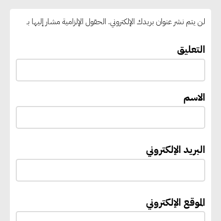
الطلاب إلى سرعة التسجيل وعدم
لن يتم نشر عنوان بريدك الإلكتروني.
الحقول الإلزامية مشار إليها بـ
الانتظار حتى نهاية المرحلة
التعليق
رئيس الوزراء يستقبل المدير العام
لمنظمة اليونسكو
الاسم
“القومي للأشخاص ذوي الإعاقة”
يعمل على تطوير موقعه الإلكتروني
ليصبح منصة رقمية متكاملة تدعم
البريد الإلكتروني
حوكمة ملف الإعاقة في مصر
إيفل تستثمر ما يصل إلى 130
الموقع الإلكتروني
مليون جنيه إسترليني لدعم توسع