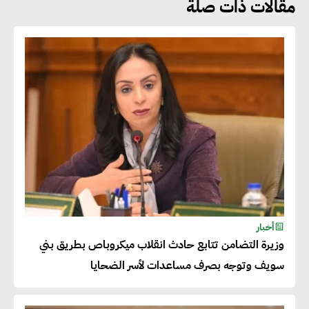
مقالات ذات صلة
هشام الجمل : مصر شهدت نقلة
نوعية غير عادية في الطاقة المتجددة
جوج ريديل : ستفرض تعريفة على
المنتجات كثيفة الكربون المصدرة
للاتحاد الأوروبي بداية من يناير
2026
أحمد وفيق : الشركات بحاجة
للحصول على الشهادات التي تتيح
أخبار
وزيرة التضامن تتابع حادث انقلاب ميكروباص بطريق بني
لها التصدير وتؤكد التزامها
سويف وتوجه بصرف مساعدات لأسر الضحايا
بالاستدامة