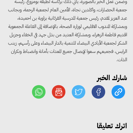
وضمن عمل الخير بالصويرة، يأتي ذلك برئاسة لطيفة بومزوغ، رئيسة
جمعية الحضارات، واكلدين نجاة، الأمين العام لجمعية الرحمة، وبجانب
عبد العزيز لمقدم، رئيس جمعية المدرسية القرئانية بزاوية بن احميدة،
وبمشاركة المندوب الاقليمي لوزارة الصحة، بالإضافة إلى الفاعلة الجمعوية
اقديم فاطمة الزهراء، وبمشاركة العديد من بذل جهد في الخفاء وجزيل
الشكر لجمعية الأيادي البيضاء للتنمية بالدار البيضاء وعلى رأسهم، زينب
مجلس الوزراء: تراجع معدل
الرايس، فجميعهم سعوا لإيصال جميع المعدات بأمانة وانضباط ونكران
البطالة في مصر إلى 5.8% خلال
الذات.
الربع الثاني من 2026
شارك الخبر
وزير الصناعة يبحث مع البرازيل و
الصين تعزيز الشراكات الصناعية
وجذب استثمارات جديدة إلى مصر
التعليم العالي: استمرار تسجيل
اترك تعليقا
رغبات المرحلة الأولى.. والوزارة تدعو