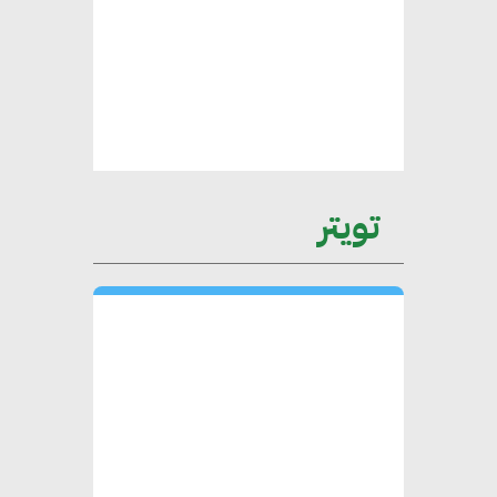
محمد الصرف : تحقيق الاستدامة
يتطلب تعاونًا وثيقًا بين جميع
الأطراف المعنية
عمرو نادر : سلاسل التوريد
تويتر
الخضراء العمود الفقري
لاستراتيجية مصر في مواجهة
التغيرات المناخية وتحقيق التنمية
المستدامة
محمد حكيم : التجاري الدولي يتلقى
طلبات متزايدة من الشركات
العقارية لاعتماد معايير دعم المباني