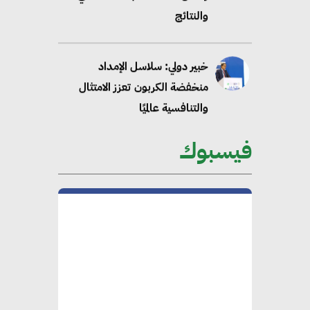
والنتائج
خبير دولي: سلاسل الإمداد
منخفضة الكربون تعزز الامتثال
والتنافسية عالميًا
فيسبوك
“وزيرة البيئة الدكتورة ياسمين
فؤاد”.. منصب رفيع يعكس المكانة
التي باتت تحتلها الكفاءات المصرية
على الساحة الدولية
محلب : المباني الخضراء إضافة
هامة للسوق المصري