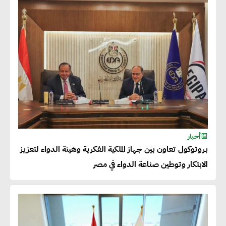
شريف الصياد : شركات عديدة
تسعى لرفع نسبة صادراتها إلى
50% من حجم إنتاجها
عصام النجار : القطاع الخاص هو
قاطرة التنمية في مصر
خالد أبو المكارم : نستهدف زيادة
أخبار
حجم الصادرات المصرية إلى 140
بروتوكول تعاون بين جهاز الملكية الفكرية وهيئة الدواء لتعزيز
مليار دولار خلال السنوات المقبلة
الابتكار وتوطين صناعة الدواء في مصر
أحمد كمال : فتح أسواق جديدة
للصادرات المصرية يتطلب الاهتمام
بالمنتجات ومراعاة المواصفات