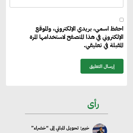
“بي إس آر” في مشروعات الطاقة
المتجددة
احفظ اسمي، بريدي الإلكتروني، والموقع
جوجل تعلن إضافة 12 جيجاوات
الإلكتروني في هذا المتصفح لاستخدامها المرة
من الطاقة النظيفة وتجنب انبعاث
المقبلة في تعليقي.
58 مليون طن من مكافئ ثاني
أكسيد الكربون
تحالف عالمي يطلق حملة لتسريع
الاعتماد على الكهرباء المولدة من
مصادر الطاقة المتجددة بحلول
رأى
2035
خبير: تحويل المباني إلى “خضراء”