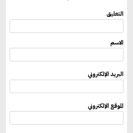
“القومي للأشخاص ذوي الإعاقة”
التعليق
يعمل على تطوير موقعه الإلكتروني
ليصبح منصة رقمية متكاملة تدعم
حوكمة ملف الإعاقة في مصر
الاسم
إيفل تستثمر ما يصل إلى 130
مليون جنيه إسترليني لدعم توسع
البريد الإلكتروني
“بي إس آر” في مشروعات الطاقة
المتجددة
الموقع الإلكتروني
جوجل تعلن إضافة 12 جيجاوات
من الطاقة النظيفة وتجنب انبعاث
58 مليون طن من مكافئ ثاني