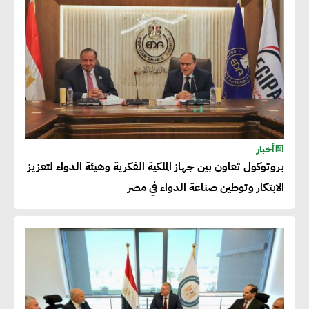
خالد أبو المكارم : نستهدف زيادة
حجم الصادرات المصرية إلى 140
مليار دولار خلال السنوات المقبلة
أحمد كمال : فتح أسواق جديدة
أخبار
للصادرات المصرية يتطلب الاهتمام
بروتوكول تعاون بين جهاز الملكية الفكرية وهيئة الدواء لتعزيز
بالمنتجات ومراعاة المواصفات
الابتكار وتوطين صناعة الدواء في مصر
العالمية
دينا الكيالي : يمكن للشركات
المساهمة في التنمية الاجتماعية
طويلة الأجل من خلال التركيز على