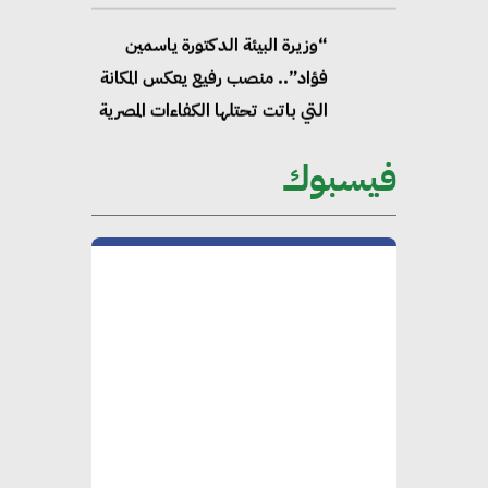
“وزيرة البيئة الدكتورة ياسمين
فؤاد”.. منصب رفيع يعكس المكانة
التي باتت تحتلها الكفاءات المصرية
على الساحة الدولية
فيسبوك
محلب : المباني الخضراء إضافة
هامة للسوق المصري
محمد الصرف : تحقيق الاستدامة
يتطلب تعاونًا وثيقًا بين جميع
الأطراف المعنية
عمرو نادر : سلاسل التوريد