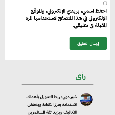
أكسيد الكربون
احفظ اسمي، بريدي الإلكتروني، والموقع
الإلكتروني في هذا المتصفح لاستخدامها المرة
تحالف عالمي يطلق حملة لتسريع
المقبلة في تعليقي.
الاعتماد على الكهرباء المولدة من
مصادر الطاقة المتجددة بحلول
2035
خبير: تحويل المباني إلى “خضراء”
ممكن عبر دمج التمويل
رأى
والسياسات
خبير دولي: ربط التمويل بأهداف
الاستدامة يعزز الكفاءة ويخفض
التكاليف ويزيد ثقة المستثمرين