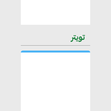
الخضراء العمود الفقري
لاستراتيجية مصر في مواجهة
التغيرات المناخية وتحقيق التنمية
المستدامة
تويتر
محمد حكيم : التجاري الدولي يتلقى
طلبات متزايدة من الشركات
العقارية لاعتماد معايير دعم المباني
الخضراء
هند فروح : قطاع التشييد والبناء
ركيزة أساسية في حجم الناتج المحلي
الإجمالي المصري