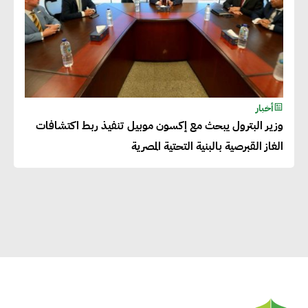
التعليم والبنية التحتية
إيزابيل باراسرام : تطبيق القيم
الاجتماعية بطريقة فعالة سيؤدي
لرفاهية وسعادة الجميع على
أخبار
كوكب الأرض
وزير البترول يبحث مع إكسون موبيل تنفيذ ربط اكتشافات
الغاز القبرصية بالبنية التحتية المصرية
راشا القلي :ضرورة اتخاذ خطوات
جادة وسريعة نحو حوكمة المناخ
خبراء تنمية مستدامة : تأسيس
الاستراتيجيات بناء على المعطيات
والاحتياجات الواقعية يساعد في
استدامة المشروعات التنموية