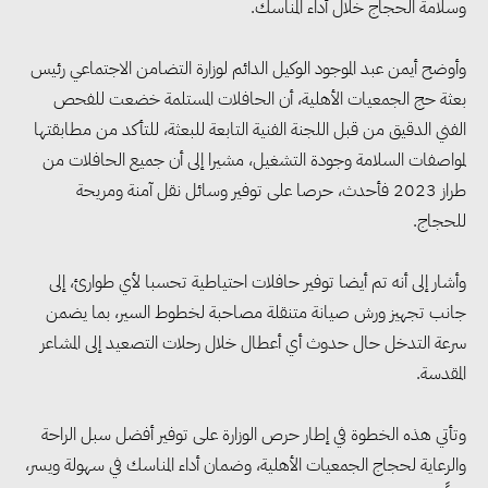
وسلامة الحجاج خلال أداء المناسك.
وأوضح أيمن عبد الموجود الوكيل الدائم لوزارة التضامن الاجتماعي رئيس
بعثة حج الجمعيات الأهلية، أن الحافلات المستلمة خضعت للفحص
الفني الدقيق من قبل اللجنة الفنية التابعة للبعثة، للتأكد من مطابقتها
لمواصفات السلامة وجودة التشغيل، مشيرا إلى أن جميع الحافلات من
طراز 2023 فأحدث، حرصا على توفير وسائل نقل آمنة ومريحة
للحجاج.
وأشار إلى أنه تم أيضا توفير حافلات احتياطية تحسبا لأي طوارئ، إلى
جانب تجهيز ورش صيانة متنقلة مصاحبة لخطوط السير، بما يضمن
سرعة التدخل حال حدوث أي أعطال خلال رحلات التصعيد إلى المشاعر
المقدسة.
وتأتي هذه الخطوة في إطار حرص الوزارة على توفير أفضل سبل الراحة
مجلس الوزراء: تراجع معدل
والرعاية لحجاج الجمعيات الأهلية، وضمان أداء المناسك في سهولة ويسر،
البطالة في مصر إلى 5.8% خلال