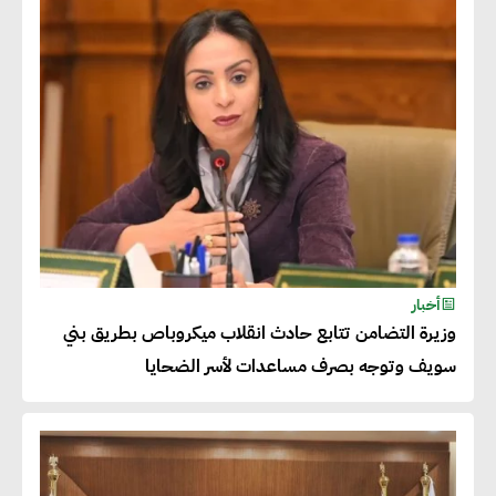
للاتحاد الأوروبي بداية من يناير
2026
أحمد وفيق : الشركات بحاجة
للحصول على الشهادات التي تتيح
لها التصدير وتؤكد التزامها
بالاستدامة
شريف الصياد : شركات عديدة
أخبار
وزيرة التضامن تتابع حادث انقلاب ميكروباص بطريق بني
تسعى لرفع نسبة صادراتها إلى
سويف وتوجه بصرف مساعدات لأسر الضحايا
50% من حجم إنتاجها
عصام النجار : القطاع الخاص هو
قاطرة التنمية في مصر