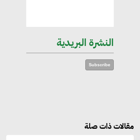
إليني بوليخرونيادو : البنية التحتية
مستدامة ليس لها آثار سلبية على
الأبنية والمجتمعات
النشرة البريدية
أماني عرفة : الاستدامة لم تعد خيارا
بل ضرورة أساسية لتحقيق التطور
Subscribe
والنمو
هشام الجمل : مصر شهدت نقلة
نوعية غير عادية في الطاقة المتجددة
مقالات ذات صلة
جوج ريديل : ستفرض تعريفة على
المنتجات كثيفة الكربون المصدرة