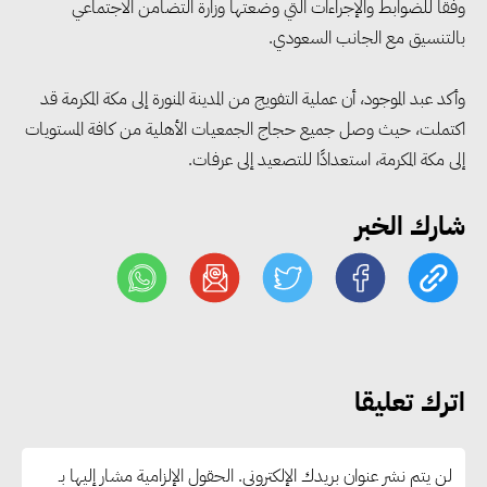
وفقًا للضوابط والإجراءات التي وضعتها وزارة التضامن الاجتماعي
الربع الثاني من 2026
بالتنسيق مع الجانب السعودي.
وأكد عبد الموجود، أن عملية التفويج من المدينة المنورة إلى مكة المكرمة قد
وزير الصناعة يبحث مع البرازيل و
اكتملت، حيث وصل جميع حجاج الجمعيات الأهلية من كافة المستويات
الصين تعزيز الشراكات الصناعية
إلى مكة المكرمة، استعدادًا للتصعيد إلى عرفات.
وجذب استثمارات جديدة إلى مصر
شارك الخبر
التعليم العالي: استمرار تسجيل
رغبات المرحلة الأولى.. والوزارة تدعو
الطلاب إلى سرعة التسجيل وعدم
الانتظار حتى نهاية المرحلة
اترك تعليقا
رئيس الوزراء يستقبل المدير العام
لمنظمة اليونسكو
لن يتم نشر عنوان بريدك الإلكتروني.
الحقول الإلزامية مشار إليها بـ