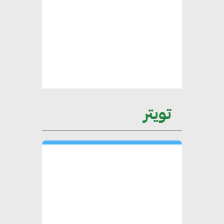
محمد الصرف : تحقيق الاستدامة
يتطلب تعاونًا وثيقًا بين جميع
الأطراف المعنية
عمرو نادر : سلاسل التوريد
تويتر
الخضراء العمود الفقري
لاستراتيجية مصر في مواجهة
التغيرات المناخية وتحقيق التنمية
المستدامة
محمد حكيم : التجاري الدولي يتلقى
طلبات متزايدة من الشركات