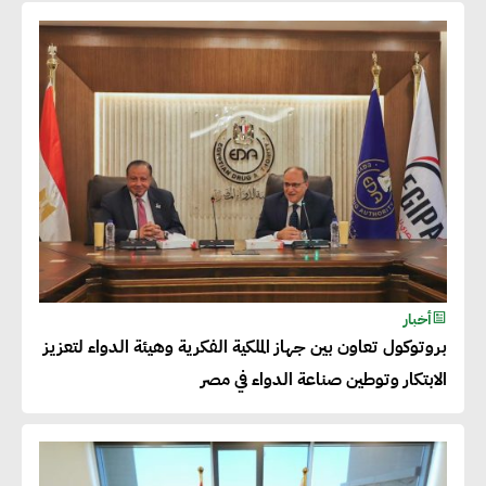
شريف الصياد : شركات عديدة
تسعى لرفع نسبة صادراتها إلى
50% من حجم إنتاجها
عصام النجار : القطاع الخاص هو
قاطرة التنمية في مصر
خالد أبو المكارم : نستهدف زيادة
أخبار
حجم الصادرات المصرية إلى 140
بروتوكول تعاون بين جهاز الملكية الفكرية وهيئة الدواء لتعزيز
مليار دولار خلال السنوات المقبلة
الابتكار وتوطين صناعة الدواء في مصر
أحمد كمال : فتح أسواق جديدة
للصادرات المصرية يتطلب الاهتمام