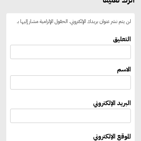
رغبات المرحلة الأولى.. والوزارة تدعو
الطلاب إلى سرعة التسجيل وعدم
لن يتم نشر عنوان بريدك الإلكتروني.
الحقول الإلزامية مشار إليها بـ
الانتظار حتى نهاية المرحلة
التعليق
رئيس الوزراء يستقبل المدير العام
لمنظمة اليونسكو
الاسم
“القومي للأشخاص ذوي الإعاقة”
يعمل على تطوير موقعه الإلكتروني
ليصبح منصة رقمية متكاملة تدعم
البريد الإلكتروني
حوكمة ملف الإعاقة في مصر
إيفل تستثمر ما يصل إلى 130
الموقع الإلكتروني
مليون جنيه إسترليني لدعم توسع