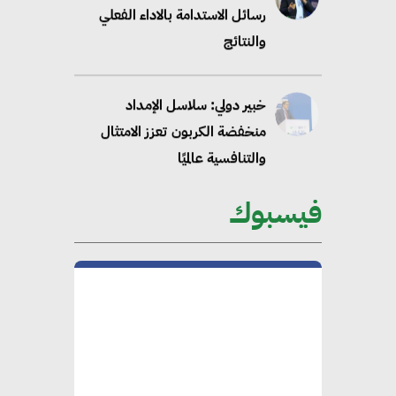
رسائل الاستدامة بالاداء الفعلي
والنتائج
خبير دولي: سلاسل الإمداد
منخفضة الكربون تعزز الامتثال
والتنافسية عالميًا
فيسبوك
“وزيرة البيئة الدكتورة ياسمين
فؤاد”.. منصب رفيع يعكس المكانة
التي باتت تحتلها الكفاءات المصرية
على الساحة الدولية
محلب : المباني الخضراء إضافة
هامة للسوق المصري