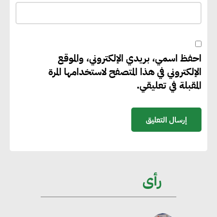
“بي إس آر” في مشروعات الطاقة
المتجددة
احفظ اسمي، بريدي الإلكتروني، والموقع
جوجل تعلن إضافة 12 جيجاوات
الإلكتروني في هذا المتصفح لاستخدامها المرة
من الطاقة النظيفة وتجنب انبعاث
المقبلة في تعليقي.
58 مليون طن من مكافئ ثاني
أكسيد الكربون
تحالف عالمي يطلق حملة لتسريع
الاعتماد على الكهرباء المولدة من
مصادر الطاقة المتجددة بحلول
رأى
2035