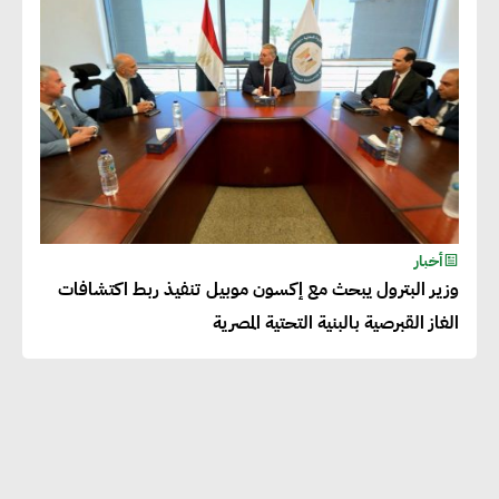
بالمنتجات ومراعاة المواصفات
العالمية
دينا الكيالي : يمكن للشركات
المساهمة في التنمية الاجتماعية
طويلة الأجل من خلال التركيز على
التعليم والبنية التحتية
أخبار
وزير البترول يبحث مع إكسون موبيل تنفيذ ربط اكتشافات
إيزابيل باراسرام : تطبيق القيم
الغاز القبرصية بالبنية التحتية المصرية
الاجتماعية بطريقة فعالة سيؤدي
لرفاهية وسعادة الجميع على
كوكب الأرض
راشا القلي :ضرورة اتخاذ خطوات