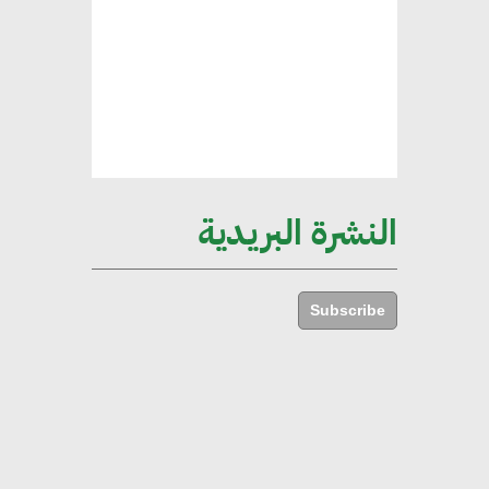
العقارية لاعتماد معايير دعم المباني
الخضراء
هند فروح : قطاع التشييد والبناء
ركيزة أساسية في حجم الناتج المحلي
الإجمالي المصري
النشرة البريدية
إليني بوليخرونيادو : البنية التحتية
مستدامة ليس لها آثار سلبية على
Subscribe
الأبنية والمجتمعات
أماني عرفة : الاستدامة لم تعد خيارا
بل ضرورة أساسية لتحقيق التطور
والنمو