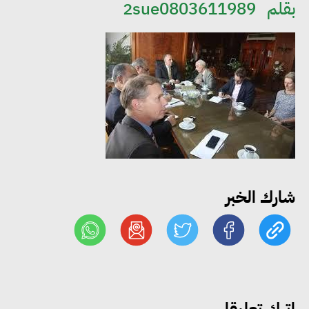
بقلم
2sue0803611989
مجلس الوزراء: تراجع معدل
البطالة في مصر إلى 5.8% خلال
الربع الثاني من 2026
شارك الخبر
وزير الصناعة يبحث مع البرازيل و
الصين تعزيز الشراكات الصناعية
وجذب استثمارات جديدة إلى مصر
التعليم العالي: استمرار تسجيل
اترك تعليقا