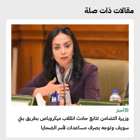
مقالات ذات صلة
هشام الجمل : مصر شهدت نقلة
نوعية غير عادية في الطاقة المتجددة
جوج ريديل : ستفرض تعريفة على
المنتجات كثيفة الكربون المصدرة
للاتحاد الأوروبي بداية من يناير
2026
أحمد وفيق : الشركات بحاجة
للحصول على الشهادات التي تتيح
أخبار
وزيرة التضامن تتابع حادث انقلاب ميكروباص بطريق بني
لها التصدير وتؤكد التزامها
سويف وتوجه بصرف مساعدات لأسر الضحايا
بالاستدامة