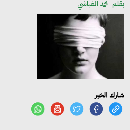
بقلم
محمد الغباشي
«التضامن» تتعامل مع 552 بلاغًا
خلال يوليو.. إنقاذ كبار بلا مأوى ولم
شمل مواطن بأسرته وحماية سيدة
مسنة
«التضامن» تطلق مبادرة «بكرة
المدرسة.. الخير في مصر» لتوفير
المستلزمات الدراسية للأسر الأولى
بالرعاية
شارك الخبر
مصر والبرازيل تبحثان تعزيز
التجارة والاستثمارات والتعاون في
الطاقة.. ومقترح لتحويل مصر إلى