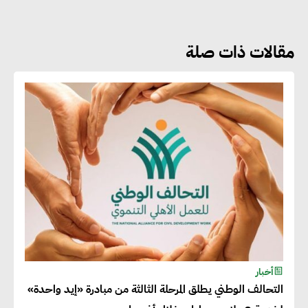
مقالات ذات صلة
جوج ريديل : ستفرض تعريفة على
المنتجات كثيفة الكربون المصدرة
للاتحاد الأوروبي بداية من يناير
2026
أحمد وفيق : الشركات بحاجة
للحصول على الشهادات التي تتيح
لها التصدير وتؤكد التزامها
بالاستدامة
شريف الصياد : شركات عديدة
أخبار
التحالف الوطني يطلق المرحلة الثالثة من مبادرة «إيد واحدة»
تسعى لرفع نسبة صادراتها إلى