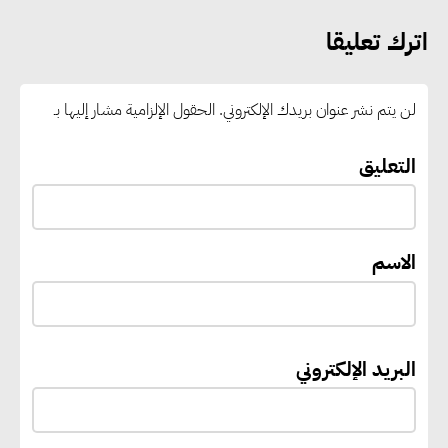
مركز إقليمي لتموين السفن
اترك تعليقا
بالوقود منخفض الكربون
لن يتم نشر عنوان بريدك الإلكتروني.
الحقول الإلزامية مشار إليها بـ
«التنمية المحلية والبيئة» تعلن
الانتهاء من المخطط التفصيلي
التعليق
لمدينتي المنيا ويوسف الصديق
لتعزيز التنمية العمرانية وضبط
النمو الحضري
الاسم
إيفل تستثمر ما يصل إلى 130
مليون جنيه إسترليني لدعم توسع
البريد الإلكتروني
“بي إس آر” في مشروعات الطاقة
المتجددة