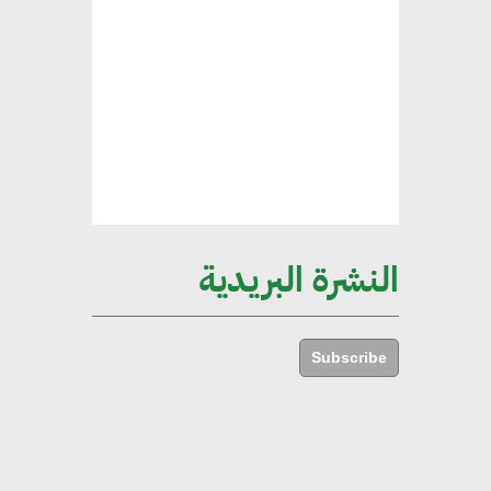
هند فروح : قطاع التشييد والبناء
ركيزة أساسية في حجم الناتج المحلي
الإجمالي المصري
إليني بوليخرونيادو : البنية التحتية
مستدامة ليس لها آثار سلبية على
الأبنية والمجتمعات
النشرة البريدية
أماني عرفة : الاستدامة لم تعد خيارا
بل ضرورة أساسية لتحقيق التطور
Subscribe
والنمو
هشام الجمل : مصر شهدت نقلة
نوعية غير عادية في الطاقة المتجددة