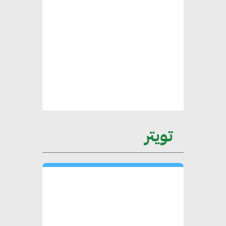
يتطلب تعاونًا وثيقًا بين جميع
الأطراف المعنية
عمرو نادر : سلاسل التوريد
الخضراء العمود الفقري
لاستراتيجية مصر في مواجهة
التغيرات المناخية وتحقيق التنمية
المستدامة
تويتر
محمد حكيم : التجاري الدولي يتلقى
طلبات متزايدة من الشركات
العقارية لاعتماد معايير دعم المباني
الخضراء