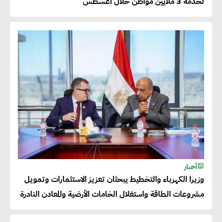
لخدمة 3 ملايين مواطن خلال أغسطس
50% من حجم إنتاجها
عصام النجار : القطاع الخاص هو
قاطرة التنمية في مصر
خالد أبو المكارم : نستهدف زيادة
حجم الصادرات المصرية إلى 140
مليار دولار خلال السنوات المقبلة
أحمد كمال : فتح أسواق جديدة
أخبار
للصادرات المصرية يتطلب الاهتمام
وزيرا الكهرباء والتخطيط يبحثان تعزيز الاستثمارات وتمويل
بالمنتجات ومراعاة المواصفات
مشروعات الطاقة واستغلال الخامات الأرضية والمعادن النادرة
العالمية