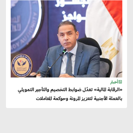
دينا الكيالي : يمكن للشركات
المساهمة في التنمية الاجتماعية
طويلة الأجل من خلال التركيز على
التعليم والبنية التحتية
إيزابيل باراسرام : تطبيق القيم
الاجتماعية بطريقة فعالة سيؤدي
لرفاهية وسعادة الجميع على
أخبار
كوكب الأرض
«الرقابة المالية» تعدّل ضوابط التخصيم والتأجير التمويلي
بالعملة الأجنبية لتعزيز المرونة وحوكمة المعاملات
راشا القلي :ضرورة اتخاذ خطوات
جادة وسريعة نحو حوكمة المناخ