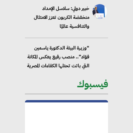
خبير دولي: سلاسل الإمداد
منخفضة الكربون تعزز الامتثال
والتنافسية عالميًا
“وزيرة البيئة الدكتورة ياسمين
فؤاد”.. منصب رفيع يعكس المكانة
التي باتت تحتلها الكفاءات المصرية
على الساحة الدولية
فيسبوك
محلب : المباني الخضراء إضافة
هامة للسوق المصري
محمد الصرف : تحقيق الاستدامة