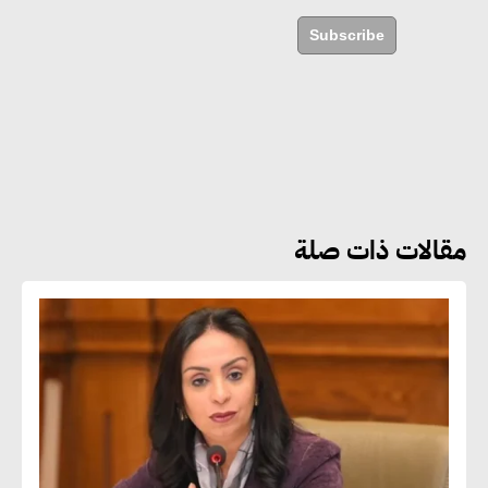
مستدامة ليس لها آثار سلبية على
Subscribe
الأبنية والمجتمعات
أماني عرفة : الاستدامة لم تعد خيارا
بل ضرورة أساسية لتحقيق التطور
والنمو
مقالات ذات صلة
هشام الجمل : مصر شهدت نقلة
نوعية غير عادية في الطاقة المتجددة
جوج ريديل : ستفرض تعريفة على
المنتجات كثيفة الكربون المصدرة
للاتحاد الأوروبي بداية من يناير
2026