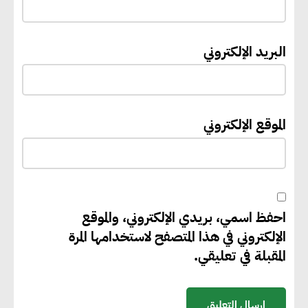
“القومي للأشخاص ذوي الإعاقة”
يعمل على تطوير موقعه الإلكتروني
ليصبح منصة رقمية متكاملة تدعم
البريد الإلكتروني
حوكمة ملف الإعاقة في مصر
إيفل تستثمر ما يصل إلى 130
الموقع الإلكتروني
مليون جنيه إسترليني لدعم توسع
“بي إس آر” في مشروعات الطاقة
المتجددة
احفظ اسمي، بريدي الإلكتروني، والموقع
جوجل تعلن إضافة 12 جيجاوات
الإلكتروني في هذا المتصفح لاستخدامها المرة
من الطاقة النظيفة وتجنب انبعاث
المقبلة في تعليقي.
58 مليون طن من مكافئ ثاني
أكسيد الكربون