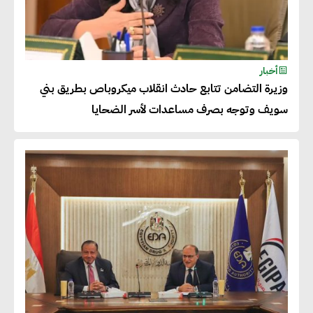
أحمد وفيق : الشركات بحاجة
للحصول على الشهادات التي تتيح
أخبار
وزيرة التضامن تتابع حادث انقلاب ميكروباص بطريق بني
لها التصدير وتؤكد التزامها
سويف وتوجه بصرف مساعدات لأسر الضحايا
بالاستدامة
شريف الصياد : شركات عديدة
تسعى لرفع نسبة صادراتها إلى
50% من حجم إنتاجها
عصام النجار : القطاع الخاص هو
قاطرة التنمية في مصر