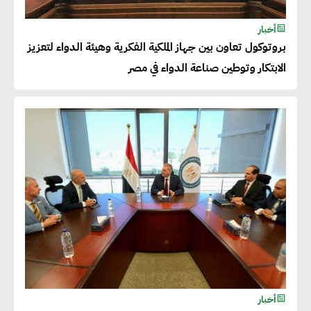
خالد أبو المكارم : نستهدف زيادة
أخبار
حجم الصادرات المصرية إلى 140
بروتوكول تعاون بين جهاز الملكية الفكرية وهيئة الدواء لتعزيز
مليار دولار خلال السنوات المقبلة
الابتكار وتوطين صناعة الدواء في مصر
أحمد كمال : فتح أسواق جديدة
للصادرات المصرية يتطلب الاهتمام
بالمنتجات ومراعاة المواصفات
العالمية
دينا الكيالي : يمكن للشركات
المساهمة في التنمية الاجتماعية
طويلة الأجل من خلال التركيز على
التعليم والبنية التحتية
أخبار