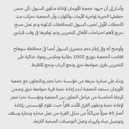
وأشار إلى أن جهود جمعية الأورمان لإغاثة منكوبى السيول تأتى ضمن
خططها الخيرية لمواجهة الأزمات والكوارث وأن الجمعية تحركت منذ
اللحظات الأولى لضرب السيول للمحافظات المنكوبة وتم عمل مسح
سريع لأهم احتياجات الأهالى المتضررين وتم توفيرها فى وقت قياسى.
وأوضح أنه وفى إطار دعم متضررى السيول أيضا فى محافظة سوهاج
فقامت الجمعية بتوزيع 1000 بطانية وملابس ومواد غذائية على
المتضررين بقرى صوامعة شرق ونجع الرباب ونجع الملاقيط.
وبناء على مبادرة سريعة من مؤسسة تحيا مصر وبالتعاون مع جمعية
الأورمان تستعد الجمعية لبدء إعادة تنمية قرية صوامعة شرق وضمن
المرحلة الخامسة من مراحل التعاون بين الجمعية ومؤسسة تحيا مصر
لإعادة تنمية وتطوير القرى الأشد فقراً حيث تقوم المؤسستين بإعادة
مجلس الوزراء: تراجع معدل
أعمار 40 منزلاً متهالكاً من منازل القرية من عمل محارة ونجارة وسقف
البطالة في مصر إلى 5.8% خلال
وتوصيل مياه وكهرباء وعمل التوصيلات الصحية اللازمة.
الربع الثاني من 2026