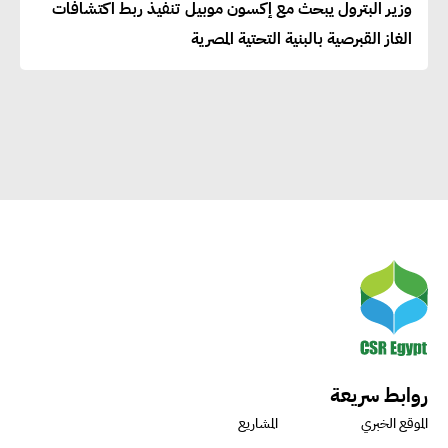
وزير البترول يبحث مع إكسون موبيل تنفيذ ربط اكتشافات
إيزابيل باراسرام : تطبيق القيم
الغاز القبرصية بالبنية التحتية المصرية
الاجتماعية بطريقة فعالة سيؤدي
لرفاهية وسعادة الجميع على
كوكب الأرض
راشا القلي :ضرورة اتخاذ خطوات
جادة وسريعة نحو حوكمة المناخ
خبراء تنمية مستدامة : تأسيس
الاستراتيجيات بناء على المعطيات
والاحتياجات الواقعية يساعد في
استدامة المشروعات التنموية
روابط سريعة
الموقع الخبري
المشاريع