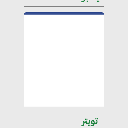
“وزيرة البيئة الدكتورة ياسمين
فؤاد”.. منصب رفيع يعكس المكانة
التي باتت تحتلها الكفاءات المصرية
على الساحة الدولية
محلب : المباني الخضراء إضافة
هامة للسوق المصري
محمد الصرف : تحقيق الاستدامة
يتطلب تعاونًا وثيقًا بين جميع
الأطراف المعنية
عمرو نادر : سلاسل التوريد
تويتر
الخضراء العمود الفقري