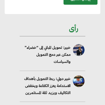
تحالف عالمي يطلق حملة لتسريع
الاعتماد على الكهرباء المولدة من
مصادر الطاقة المتجددة بحلول
رأى
2035
خبير: تحويل المباني إلى “خضراء”
ممكن عبر دمج التمويل
والسياسات
خبير دولي: ربط التمويل بأهداف
الاستدامة يعزز الكفاءة ويخفض
التكاليف ويزيد ثقة المستثمرين