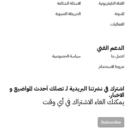
الرئيس التنفيذي لشركة لسكيما :
القناة التليفزيونية
الاسئلة الشائعة
أطلقنا أول برنامج معتمد لقياس
المدونة
الخريطة التنموية
الأثر البيئي والمجتمعي
الفعاليات
ميسون علي : ضرورة تقييم
الدعم الفني
الفرص المتاحة للتمويل المستدام
اتصل بنا
سياسة الخصوصية
للتأكد من كونها تتماشى مع المعايير
شروط الاستخدام
الدولية
اشترك في نشرتنا البريدية لـ تصلك أحدث المواضيع و
دينا مختار : نعمل مع الحكومات في
الاخبار.
الإصلاح والتمويل
يمكنك الغاء الاشتراك في أي وقت
بشارة يؤكد على ضرورة تنفيذ
Subscribe
المشروعات بشكل يراعي الأثر البيئي