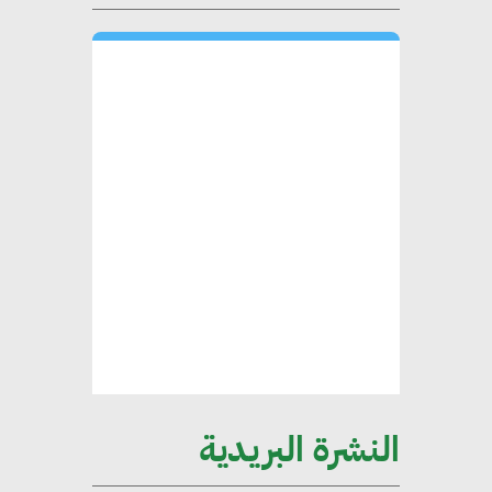
لاستراتيجية مصر في مواجهة
التغيرات المناخية وتحقيق التنمية
المستدامة
محمد حكيم : التجاري الدولي يتلقى
طلبات متزايدة من الشركات
العقارية لاعتماد معايير دعم المباني
الخضراء
هند فروح : قطاع التشييد والبناء
ركيزة أساسية في حجم الناتج المحلي
الإجمالي المصري
النشرة البريدية
إليني بوليخرونيادو : البنية التحتية