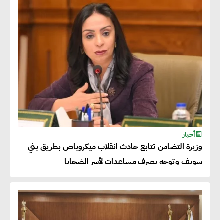
للاتحاد الأوروبي بداية من يناير
2026
أحمد وفيق : الشركات بحاجة
للحصول على الشهادات التي تتيح
لها التصدير وتؤكد التزامها
بالاستدامة
شريف الصياد : شركات عديدة
أخبار
وزيرة التضامن تتابع حادث انقلاب ميكروباص بطريق بني
تسعى لرفع نسبة صادراتها إلى
سويف وتوجه بصرف مساعدات لأسر الضحايا
50% من حجم إنتاجها
عصام النجار : القطاع الخاص هو
قاطرة التنمية في مصر