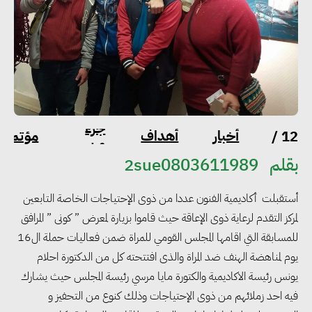
خليك
توطين
09 /
جزء
أخبار
أهداف
مؤتمرا
12 /
من
2016
التنمية
الحل
بقلم
2sue0803611989
أستقبلت أكاديمية الفنون عددا من ذوى الإحتياجات الخاصة التابعين
لمركز التقدم لرعاية ذوى الإعاقة حيث قاموا بزيارة لمعرض ” كونى ” المرافق
للمسابقة التي اقامها المجلس القومي للمراة ضمن فعاليات حملة ال16
يوم لمناهضة الهنف ضد المراة والذى افتتحته كل من الدكتورة احلام
يونس رئيسة الاكاديمية والكتورة مايا مرسي رئيسة المجلس حيث يشارك
مجلس الوزراء: تراجع معدل
فيه احد زملائهم من ذوى الإحتياجات وذلك كنوع من التحفيز و
البطالة في مصر إلى 5.8% خلال