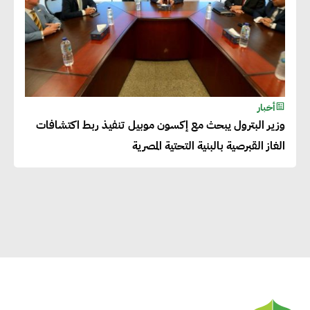
إيزابيل باراسرام : تطبيق القيم
الاجتماعية بطريقة فعالة سيؤدي
لرفاهية وسعادة الجميع على
أخبار
كوكب الأرض
وزير البترول يبحث مع إكسون موبيل تنفيذ ربط اكتشافات
الغاز القبرصية بالبنية التحتية المصرية
راشا القلي :ضرورة اتخاذ خطوات
جادة وسريعة نحو حوكمة المناخ
خبراء تنمية مستدامة : تأسيس
الاستراتيجيات بناء على المعطيات
والاحتياجات الواقعية يساعد في
استدامة المشروعات التنموية