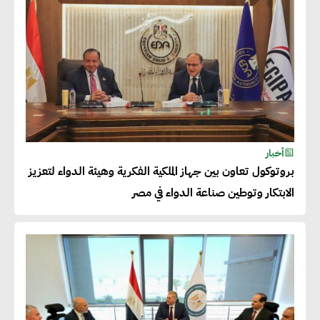
خالد أبو المكارم : نستهدف زيادة
حجم الصادرات المصرية إلى 140
مليار دولار خلال السنوات المقبلة
أحمد كمال : فتح أسواق جديدة
أخبار
للصادرات المصرية يتطلب الاهتمام
بروتوكول تعاون بين جهاز الملكية الفكرية وهيئة الدواء لتعزيز
بالمنتجات ومراعاة المواصفات
الابتكار وتوطين صناعة الدواء في مصر
العالمية
دينا الكيالي : يمكن للشركات
المساهمة في التنمية الاجتماعية
طويلة الأجل من خلال التركيز على
التعليم والبنية التحتية