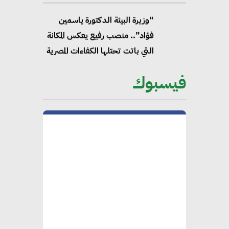
“وزيرة البيئة الدكتورة ياسمين
فؤاد”.. منصب رفيع يعكس المكانة
التي باتت تحتلها الكفاءات المصرية
على الساحة الدولية
فيسبوك
محلب : المباني الخضراء إضافة
هامة للسوق المصري
محمد الصرف : تحقيق الاستدامة
يتطلب تعاونًا وثيقًا بين جميع
الأطراف المعنية
عمرو نادر : سلاسل التوريد