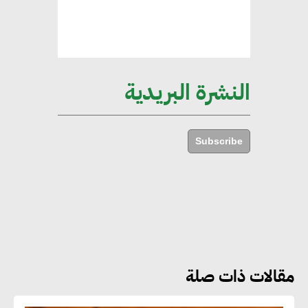
إليني بوليخرونيادو : البنية التحتية
مستدامة ليس لها آثار سلبية على
الأبنية والمجتمعات
النشرة البريدية
أماني عرفة : الاستدامة لم تعد خيارا
بل ضرورة أساسية لتحقيق التطور
Subscribe
والنمو
هشام الجمل : مصر شهدت نقلة
نوعية غير عادية في الطاقة المتجددة
مقالات ذات صلة
جوج ريديل : ستفرض تعريفة على
المنتجات كثيفة الكربون المصدرة