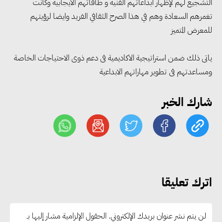
التشجيع لهم لإظهار ابداعاتهم الفنية و طاقاتهم الايجابية وكانت
الربع الثاني من 2026
تغمرهم السعادة وهم في هذا الصرح الثقافي الفريد وايضا لرؤيتهم
للمعرض المتميز
وزير الصناعة يبحث مع البرازيل و
ياتى ذلك ضمن استراتيجية الاكاديمية فى دعم ذوى الاحتياجات الخاصة
الصين تعزيز الشراكات الصناعية
ومساعدتهم فى تطوير مهاراتهم الابداعية
وجذب استثمارات جديدة إلى مصر
شارك الخبر
التعليم العالي: استمرار تسجيل
رغبات المرحلة الأولى.. والوزارة تدعو
الطلاب إلى سرعة التسجيل وعدم
الانتظار حتى نهاية المرحلة
اترك تعليقا
رئيس الوزراء يستقبل المدير العام
لمنظمة اليونسكو
لن يتم نشر عنوان بريدك الإلكتروني.
الحقول الإلزامية مشار إليها بـ