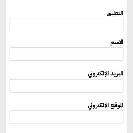
“القومي للأشخاص ذوي الإعاقة”
التعليق
يعمل على تطوير موقعه الإلكتروني
ليصبح منصة رقمية متكاملة تدعم
حوكمة ملف الإعاقة في مصر
الاسم
إيفل تستثمر ما يصل إلى 130
مليون جنيه إسترليني لدعم توسع
البريد الإلكتروني
“بي إس آر” في مشروعات الطاقة
المتجددة
الموقع الإلكتروني
جوجل تعلن إضافة 12 جيجاوات
من الطاقة النظيفة وتجنب انبعاث
58 مليون طن من مكافئ ثاني