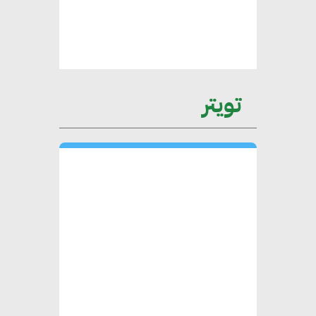
الخضراء العمود الفقري
لاستراتيجية مصر في مواجهة
التغيرات المناخية وتحقيق التنمية
المستدامة
تويتر
محمد حكيم : التجاري الدولي يتلقى
طلبات متزايدة من الشركات
العقارية لاعتماد معايير دعم المباني
الخضراء
هند فروح : قطاع التشييد والبناء
ركيزة أساسية في حجم الناتج المحلي
الإجمالي المصري