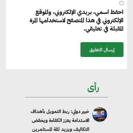
أكسيد الكربون
احفظ اسمي، بريدي الإلكتروني، والموقع
الإلكتروني في هذا المتصفح لاستخدامها المرة
تحالف عالمي يطلق حملة لتسريع
المقبلة في تعليقي.
الاعتماد على الكهرباء المولدة من
مصادر الطاقة المتجددة بحلول
2035
خبير: تحويل المباني إلى “خضراء”
ممكن عبر دمج التمويل
رأى
والسياسات
خبير دولي: ربط التمويل بأهداف
الاستدامة يعزز الكفاءة ويخفض
التكاليف ويزيد ثقة المستثمرين