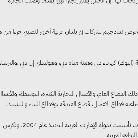
يحات لها ـ إن الحفل يعتبر إنجازا كبيرا بعدما وصلت الجائزة
ة، وعرض نماذجهم لشركات في بلدان عربية أخرى لتصبح جزءا من ه
ة (اينوك) كهرباء دبي وهيئة مياه دبي، وهوليداي إن دبي ،والبرشاء
بية للمسئولية المجتمعية 11 فئة، بما في ذلك:القطاع العام، والأعمال التجارية الكبيرة، المتوسطة، والأعما
تماعية قطاع الأعمال، قطاع الفندقة ،وقطاع البناء والتشييد.
جدير بالذكر أن الشبكة العربية للمسئولية المجتمعية للمؤسسات تأسست بدولة الإمارات العربية المتحدة عام 2004. وتكرس
منطقة العربية.