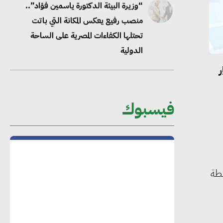
“وزيرة البيئة الدكتورة ياسمين فؤاد”..
منصب رفيع يعكس المكانة التي باتت
تحتلها الكفاءات المصرية على الساحة
الدولية
ر
محلب : المباني الخضراء إضافة هامة
للسوق المصري
فيسبوك
محمد الصرف : تحقيق الاستدامة يتطلب
تعاونًا وثيقًا بين جميع الأطراف المعنية
شطة
عمرو نادر : سلاسل التوريد الخضراء
العمود الفقري لاستراتيجية مصر في مواجهة
التغيرات المناخية وتحقيق التنمية المستدامة