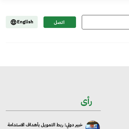
جوجل تعلن إضافة 12 جيجاوات من
English
اتصل
الطاقة النظيفة وتجنب انبعاث 58 مليون
بنا
طن من مكافئ ثاني أكسيد الكربون
تحالف عالمي يطلق حملة لتسريع الاعتماد
على الكهرباء المولدة من مصادر الطاقة
المتجددة بحلول 2035
خبير: تحويل المباني إلى “خضراء” ممكن عبر
رأى
دمج التمويل والسياسات
خبير دولي: ربط التمويل بأهداف الاستدامة