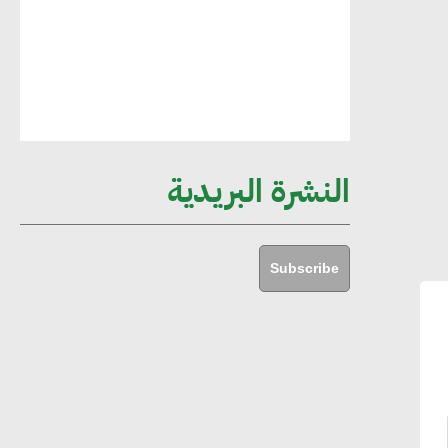
أماني عرفة : الاستدامة لم تعد خيارا بل
ضرورة أساسية لتحقيق التطور والنمو
هشام الجمل : مصر شهدت نقلة نوعية
غير عادية في الطاقة المتجددة
النشرة البريدية
جوج ريديل : ستفرض تعريفة على
المنتجات كثيفة الكربون المصدرة للاتحاد
Subscribe
الأوروبي بداية من يناير 2026
أحمد وفيق : الشركات بحاجة للحصول
على الشهادات التي تتيح لها التصدير
وتؤكد التزامها بالاستدامة