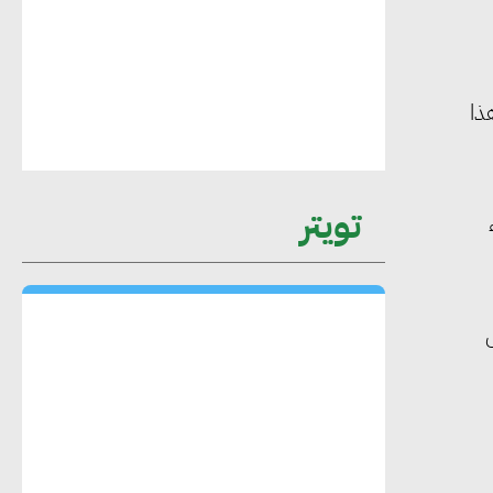
محمد حكيم : التجاري الدولي يتلقى طلبات
متزايدة من الشركات العقارية لاعتماد
ذا
معايير دعم المباني الخضراء
تويتر
هند فروح : قطاع التشييد والبناء ركيزة
أساسية في حجم الناتج المحلي الإجمالي
المصري
ل
إليني بوليخرونيادو : البنية التحتية
مستدامة ليس لها آثار سلبية على الأبنية
والمجتمعات