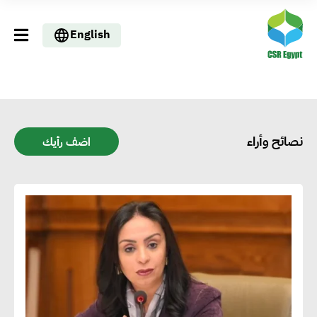
English
نصائح وأراء
اضف رأيك