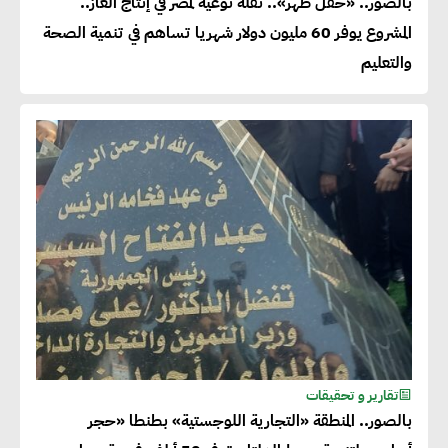
بالصور.. «حقل ظهر».. نقلة نوعية لمصر في إنتاج الغاز..
المشروع يوفر 60 مليون دولار شهريا تساهم في تنمية الصحة
والتعليم
تقارير و تحقيقات
بالصور.. المنطقة «التجارية اللوجستية» بطنطا «حجر