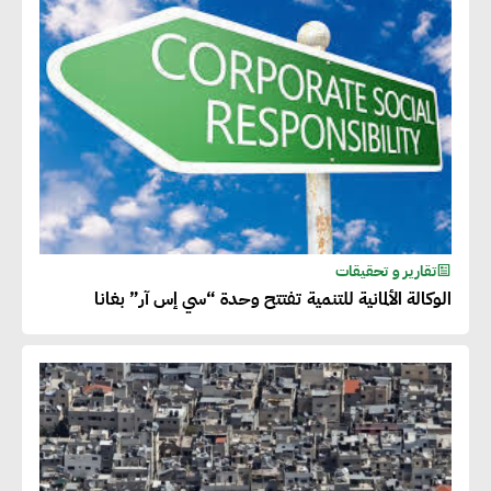
تقارير و تحقيقات
الوكالة الألمانية للتنمية تفتتح وحدة “سي إس آر” بغانا