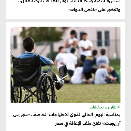
أساس» لتنمية وسط الدلتا.. توفر 50 أ لف فرصة عمل..
وتقضي على «نقص الدواء»
تقارير و تحقيقات
بمناسبة اليوم العالمي لذوي الاحتياجات الخاصة.. «سي إس
آر إيجبت» تفتح ملف الإعاقة في مصر