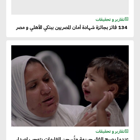
تقارير و تحقيقات
134 فائز بجائزة شهادة أمان المصريين ببنكي الأهلي و مصر
تقارير و تحقيقات
عندما يصبح الفقر جريمة وتُسجن الغارمات يتوجب إصدار