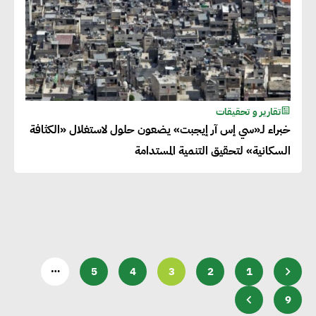
تقارير و تحقيقات
خبراء لـ«سي إس آر إيجبت» يضعون حلول لاستغلال «الكثافة
السكانية» لتحقيق التنمية المستدامة
…
5
4
3
2
1
9