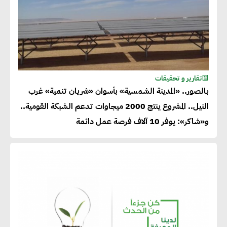
تقارير و تحقيقات
بالصور.. «المدينة الشمسية» بأسوان «شريان تنمية» غرب
النيل.. المشروع ينتج 2000 ميجاوات تدعم الشبكة القومية..
و«شاكر»: يوفر 10 آلاف فرصة عمل دائمة