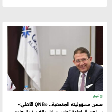
أخبار
ضمن مسؤوليته المجتمعية.. «QNB الأهلي»
يساهم في إعادة تطوير منازل بالغربية بالتعاون