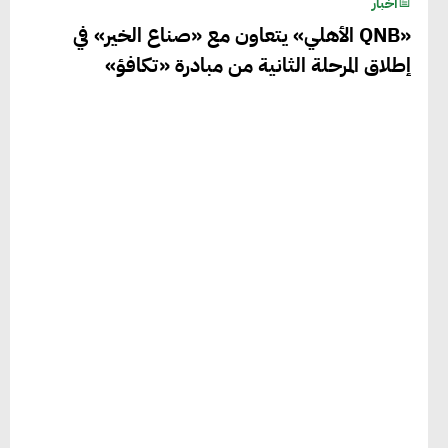
أخبار
«QNB الأهلي» يتعاون مع «صناع الخير» في
إطلاق المرحلة الثانية من مبادرة «تكافؤ»