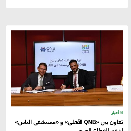
أخبار
تعاون بين «QNB الأهلي» و «مستشفى الناس»
لدعم القطاع الصحى