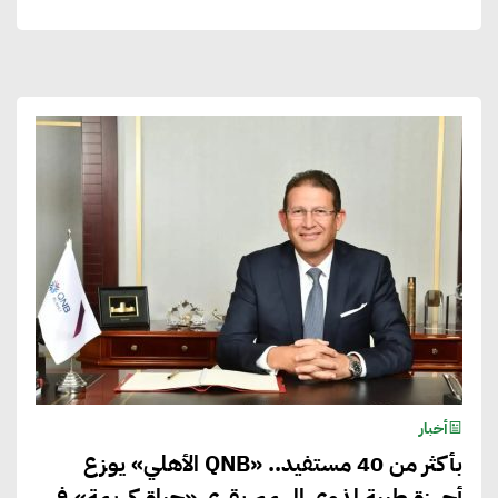
أخبار
بأكثر من 40 مستفيد.. «QNB الأهلي» يوزع
أجهزة طبية لذوي الهمم بقري «حياة كريمة» في