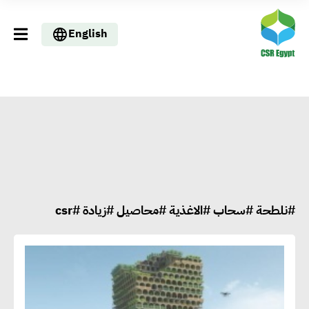
English
#نلطحة #سحاب #الاغذية #محاصيل #زيادة #csr