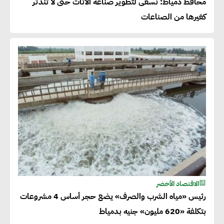
محافظ دمياط: نسعى لتطوير صناعة الأثاث حتى لا تندثر
كغيرها من الصناعات
الاقتصاد الأخضر
رئيس «مياه الشرب والصرف» يضع حجر أساس 4 مشروعات
بتكلفة «620 مليون» جنيه بدمياط