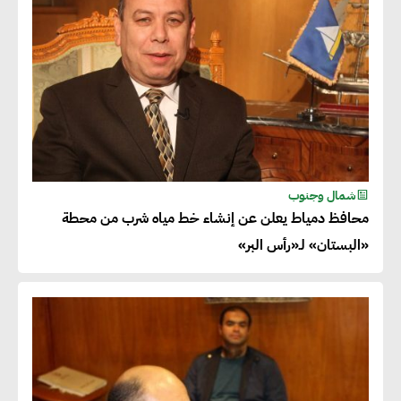
شمال وجنوب
محافظ دمياط يعلن عن إنشاء خط مياه شرب من محطة
«البستان» لـ«رأس البر»