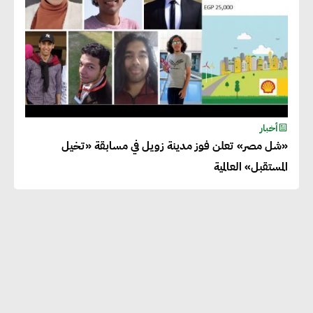
أخبار
«شل مصر» تعلن فوز مدينة زويل في مسابقة «تخيل
المستقبل» العالمية