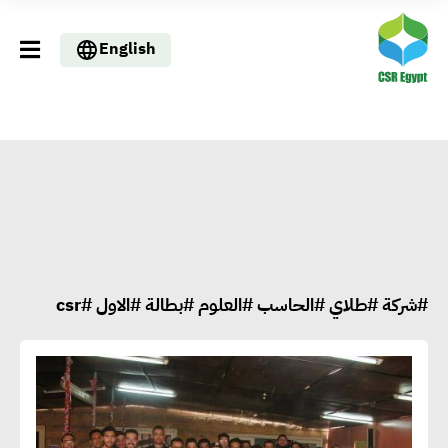
English
#شركة #طلاي #الحاسب #العلوم #بطالة #الاول #csr